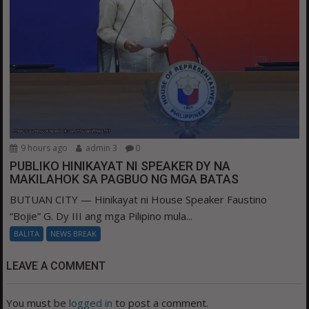
9 hours ago
admin 3
0
PUBLIKO HINIKAYAT NI SPEAKER DY NA
MAKILAHOK SA PAGBUO NG MGA BATAS
BUTUAN CITY — Hinikayat ni House Speaker Faustino
“Bojie” G. Dy III ang mga Pilipino mula...
BALITA
NEWS BREAK
LEAVE A COMMENT
You must be
logged in
to post a comment.