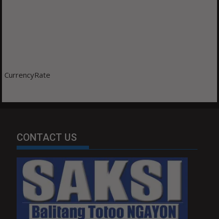
CurrencyRate
CONTACT US