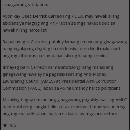
isinagawang validation.
Ayon kay Usec Derrick Carreon ng PDEA, may hawak silang
ebidensiya maging ang PNP laban sa mga nakapaloob sa
hawak nilang narco list.
Sa pahayag ni Carreon, patuloy lamang umano ang ginagawang
pangangalap ng dagdag na ebidensiya para hindi makalusot
ang mga ito oras na sampahan sila ng kasong criminal .
Inihayag pa ni Carreon na makatutulong nang malaki ang
ginagawang hiwalay na pagsisiyasat ang Anti-Money
Laundering Council (AMLC) at Presidential Anti-Corruption
Commission (PACC) laban sa 46 na umanoy narco politicians.
Malaking bagay umano ang ginagawang pagsisiyasat ng AMLC
dahil posibleng sangkot din sa tax evasion at money laudering
ang mga nasa listahan na ilan sa kanila ay mga protectors.
465