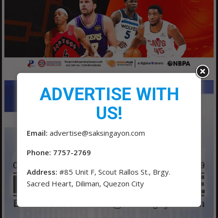
ADVERTISE WITH
US!
Email:
advertise@saksingayon.com
Phone: 7757-2769
Address:
#85 Unit F, Scout Rallos St., Brgy.
Sacred Heart, Diliman, Quezon City