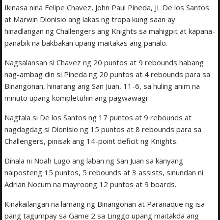
Ikinasa nina Felipe Chavez, John Paul Pineda, JL De los Santos
at Marwin Dionisio ang lakas ng tropa kung saan ay
hinadlangan ng Challengers ang Knights sa mahigpit at kapana-
panabik na bakbakan upang maitakas ang panalo.
Nagsalansan si Chavez ng 20 puntos at 9 rebounds habang
nag-ambag din si Pineda ng 20 puntos at 4 rebounds para sa
Binangonan, hinarang ang San Juan, 11-6, sa huling anim na
minuto upang kompletuhin ang pagwawagi.
Nagtala si De los Santos ng 17 puntos at 9 rebounds at
nagdagdag si Dionisio ng 15 puntos at 8 rebounds para sa
Challengers, pinisak ang 14-point deficit ng Knights.
Dinala ni Noah Lugo ang laban ng San Juan sa kanyang
naiposteng 15 puntos, 5 rebounds at 3 assists, sinundan ni
Adrian Nocum na mayroong 12 puntos at 9 boards.
Kinakailangan na lamang ng Binangonan at Parañaque ng isa
pang tagumpay sa Game 2 sa Linggo upang maitakda ang