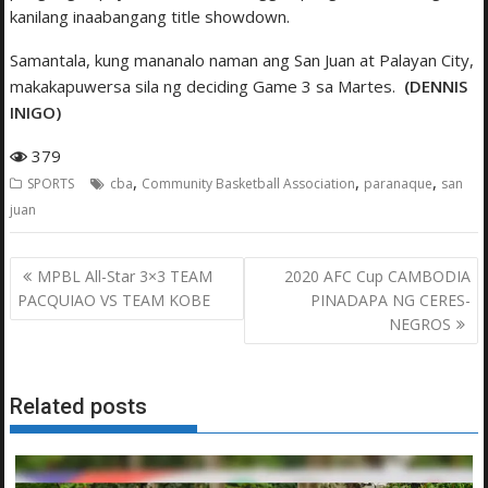
kanilang inaabangang title showdown.
Samantala, kung mananalo naman ang San Juan at Palayan City,
makakapuwersa sila ng deciding Game 3 sa Martes.
(DENNIS
INIGO)
379
,
,
,
SPORTS
cba
Community Basketball Association
paranaque
san
juan
Post
MPBL All-Star 3×3 TEAM
2020 AFC Cup CAMBODIA
navigation
PACQUIAO VS TEAM KOBE
PINADAPA NG CERES-
NEGROS
Related posts