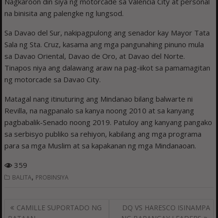
Nagkaroon din siya ng motorcade sa Valencia City at personal
na binisita ang palengke ng lungsod.
Sa Davao del Sur, nakipagpulong ang senador kay Mayor Tata
Sala ng Sta. Cruz, kasama ang mga pangunahing pinuno mula
sa Davao Oriental, Davao de Oro, at Davao del Norte.
Tinapos niya ang dalawang araw na pag-iikot sa pamamagitan
ng motorcade sa Davao City.
Matagal nang itinuturing ang Mindanao bilang balwarte ni
Revilla, na nagpanalo sa kanya noong 2010 at sa kanyang
pagbabalik-Senado noong 2019. Patuloy ang kanyang pangako
sa serbisyo publiko sa rehiyon, kabilang ang mga programa
para sa mga Muslim at sa kapakanan ng mga Mindanaoan.
359
,
BALITA
PROBINSIYA
Post
CAMILLE SUPORTADO NG
DQ VS HARESCO ISINAMPA
navigation