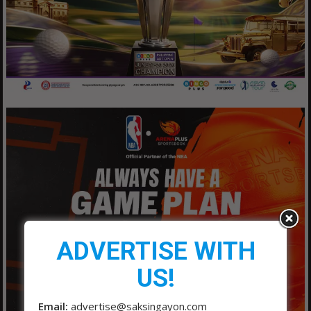
ADVERTISE WITH
US!
Email:
advertise@saksingayon.com