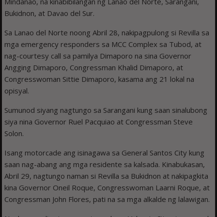
Mindanao, na kinabibilangan ng Lanao del Norte, Sarangani,
Bukidnon, at Davao del Sur.
Sa Lanao del Norte noong Abril 28, nakipagpulong si Revilla sa
mga emergency responders sa MCC Complex sa Tubod, at
nag-courtesy call sa pamilya Dimaporo na sina Governor
Angging Dimaporo, Congressman Khalid Dimaporo, at
Congresswoman Sittie Dimaporo, kasama ang 21 lokal na
opisyal.
Sumunod siyang nagtungo sa Sarangani kung saan sinalubong
siya nina Governor Ruel Pacquiao at Congressman Steve
Solon.
Isang motorcade ang isinagawa sa General Santos City kung
saan nag-abang ang mga residente sa kalsada. Kinabukasan,
Abril 29, nagtungo naman si Revilla sa Bukidnon at nakipagkita
kina Governor Oneil Roque, Congresswoman Laarni Roque, at
Congressman John Flores, pati na sa mga alkalde ng lalawigan.