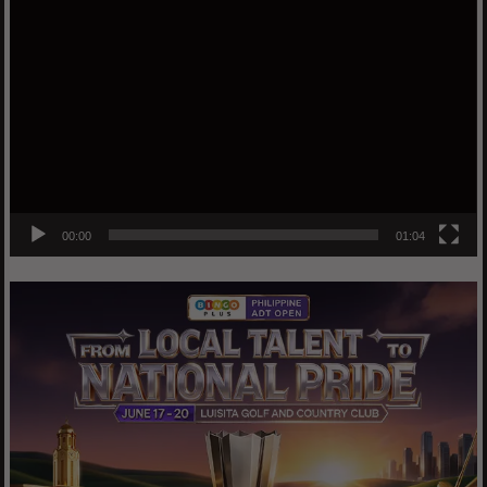
Video
Player
00:00
01:04