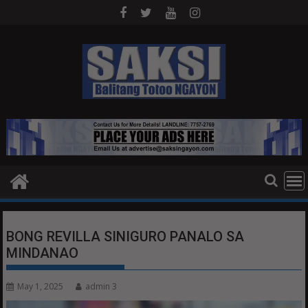
Skip
to
content
BONG REVILLA SINIGURO PANALO SA
MINDANAO
May 1, 2025
admin 3