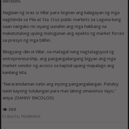
elections.
Naglaan ng oras si Villar para tingnan ang kalagayan ng mga
nagtitinda sa Pila at Sta. Cruz public markets sa Laguna kung
saan nangako rin siyang uunahin ang mga hakbang na
makatutulong upang matugunan ang epekto ng market forces
sa presyo ng mga bilihin.
Binigyang-diin ni Villar, na matagal nang nagtataguyod ng
entrepreneurship, ang pangangailangang bigyan ang mga
market vendor ng access sa kapital upang mapalago ang
kanilang kita.
“Nararamdaman natin ang inyong pangangailangan. Patuloy
natin kayong tutulungan para mas lalong umasenso tayo,”
aniya. (DANNY BACOLOD)
369
,
BALITA
PROBINSIYA