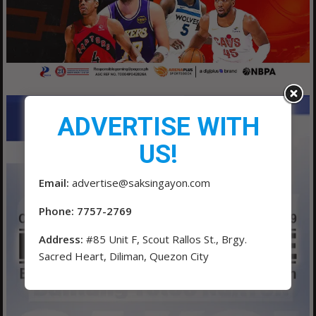
ADVERTISE WITH
US!
Email:
advertise@saksingayon.com
Phone: 7757-2769
Address:
#85 Unit F, Scout Rallos St., Brgy.
Sacred Heart, Diliman, Quezon City