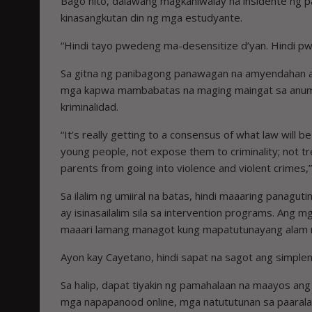
Bago nito, dalawang magkahiwalay na insidente ng pa
kinasangkutan din ng mga estudyante.
“Hindi tayo pwedeng ma-desensitize d’yan. Hindi pw
Sa gitna ng panibagong panawagan na amyendahan ang
mga kapwa mambabatas na maging maingat sa anuman
kriminalidad.
“It’s really getting to a consensus of what law will
young people, not expose them to criminality; not t
parents from going into violence and violent crimes,”
Sa ilalim ng umiiral na batas, hindi maaaring panagu
ay isinasailalim sila sa intervention programs. Ang
maaari lamang managot kung mapatutunayang alam ni
Ayon kay Cayetano, hindi sapat na sagot ang simplen
Sa halip, dapat tiyakin ng pamahalaan na maayos ang
mga napapanood online, mga natututunan sa paarala