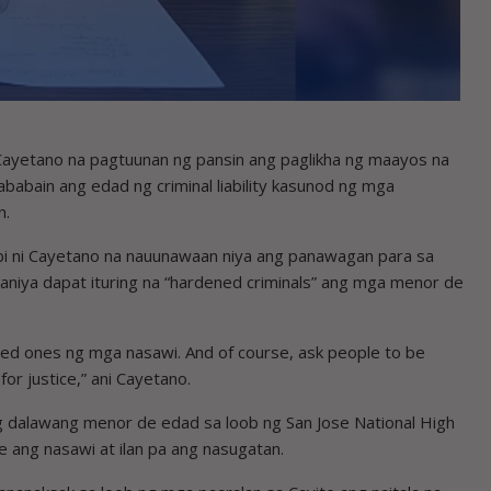
ayetano na pagtuunan ng pansin ang paglikha ng maayos na
ababain ang edad ng criminal liability kasunod ng mga
n.
bi ni Cayetano na nauunawaan niya ang panawagan para sa
 aniya dapat ituring na “hardened criminals” ang mga menor de
loved ones ng mga nasawi. And of course, ask people to be
for justice,” ani Cayetano.
g dalawang menor de edad sa loob ng San Jose National High
e ang nasawi at ilan pa ang nasugatan.