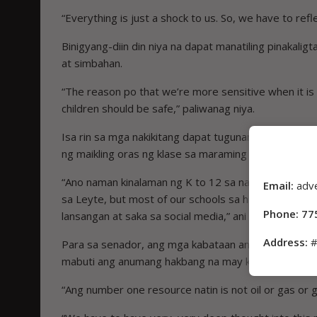
“Everything is just a shock to us. So, we have to refl
Binigyang-diin din niya na dapat manatiling pinakalig
at simbahan.
“The reason po that we’re more sensitive when it is 
children should be safe,” paliwanag niya.
Isa rin sa mga nakikitang dapat tugunan, ayon kay Ca
ng maikling oras ng klase sa maraming pampublikong
“Ano naman kinalaman ng K to 12 sa nangyari? Eh guys
Email:
adv
sa Leyte, but most of our schools sa highly urbaniz
Phone: 77
lansangan at saka sa social media,” ani niya.
Address:
#
Para sa senador, ang mga kabataan ang pinakamahal
mabuti ang anumang hakbang na may kinalaman sa ka
“Ang number one resource natin is not oil or gas or go