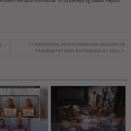
roblem because existential ‘to sa pamilya ng bawat Pilipino,”
y
11 INDIBIDWAL INIREKOMENDANG KASUHAN SA
PAGKAMATAY NINA BATERBONIA AT ADILI