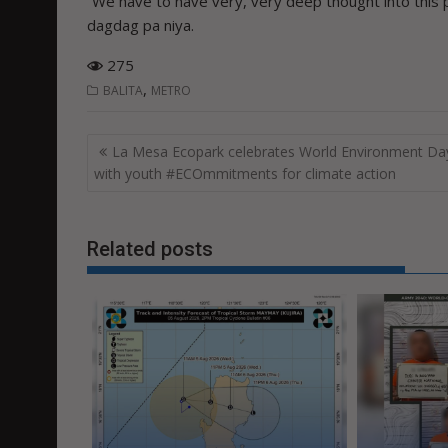
“We have to have very, very deep thought into this p
dagdag pa niya.
275
,
BALITA
METRO
Post
La Mesa Ecopark celebrates World Environment Da
navigation
with youth #ECOmmitments for climate action
Related posts