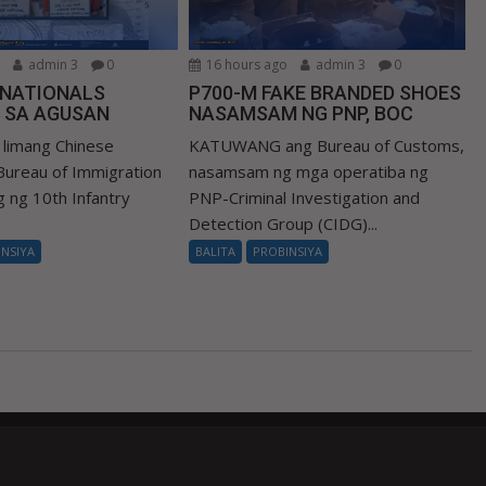
o
admin 3
0
16 hours ago
admin 3
0
 NATIONALS
P700-M FAKE BRANDED SHOES
 SA AGUSAN
NASAMSAM NG PNP, BOC
limang Chinese
KATUWANG ang Bureau of Customs,
 Bureau of Immigration
nasamsam ng mga operatiba ng
ng ng 10th Infantry
PNP-Criminal Investigation and
Detection Group (CIDG)...
INSIYA
BALITA
PROBINSIYA