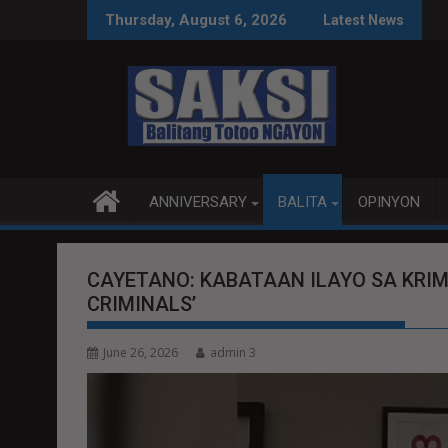
Skip
ACE TALKS MAS PRODUKTIBO
P92.8 MILYON ANG US
Thursday, August 6, 2026
Latest News
to
content
ANNIVERSARY
BALITA
OPINYON
CAYETANO: KABATAAN ILAYO SA KRIM
CRIMINALS’
June 26, 2026
admin 3