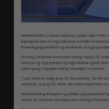
NANAWAGAN si Senate Minority Leader Alan Peter C
kapaligiran para sa mga kabataan sa halip na basta p
madudugong insidente ng karahasan sa mga paarala
Sa isang Facebook livestream noong Hunyo 24, sina
hustisya ng mga pamilya ng mga biktima ngunit hindi
edad upang mapigilan silang masangkot sa krimen.
“I just want to really pray for the parents, for the 
sensitive, to pray for them. We understand their cry 
Matatandaang ikinagulat ng publiko ang pamamaril n
School sa Tacloban City kung saan tatlong estudyant