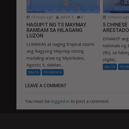
16 hours ago
admin 3
0
16 hours ag
HAGUPIT NG TS MAYMAY
5 CHINESE
RAMDAM SA HILAGANG
ARESTADO
LUZON
DINAKIP ang 
LUMAKAS at naging tropical storm
nationals ng
ang Bagyong Maymay nitong
(BI), sa tulo
madaling araw ng Miyerkoles,
(Agila)...
Agosto 5, dahilan...
BALITA
PROB
BALITA
PROBINSIYA
LEAVE A COMMENT
You must be
logged in
to post a comment.