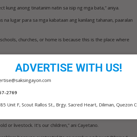
ect kung anong tinatanim natin sa isip ng mga bata,” aniya.
tas na lugar para sa mga kabataan ang kanilang tahanan, paaralan
schools, churches, or home is because this is the place where
yetano, ang kakulangan ng mga silid-aralan na nagiging dahilan
ADVERTISE WITH US!
 paaralan.
, half day na lang po most of our schools. I don’t know exactly
ertise@saksingayon.com
ed places are half day. So mas madami pang oras ang bata sa
57-2769
85 Unit F, Scout Rallos St., Brgy. Sacred Heart, Diliman, Quezon C
agang yaman ng bansa kaya kinakailangang pag-isipan nang
nilang kinabukasan.
ld or livestock. It’s our children,” ani Cayetano.