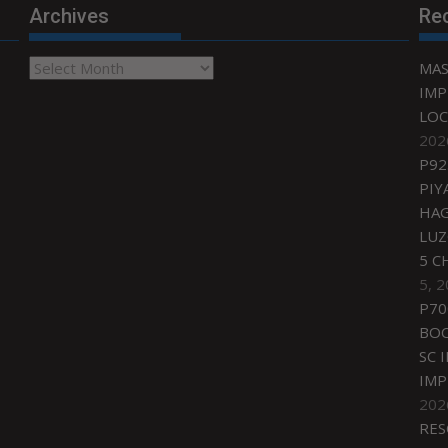
Archives
Re
Archives
MAS
IMP
LOC
202
P92
PIY
HAG
LU
5 C
5, 
P70
BO
SC 
IMP
202
RES