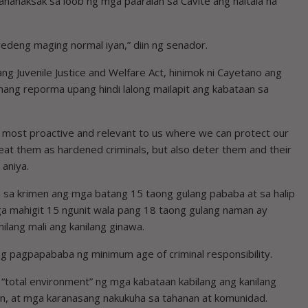
nanaksak sa loob ng mga paaralan sa Cavite ang naitala na
edeng maging normal iyan,” diin ng senador.
 Juvenile Justice and Welfare Act, hinimok ni Cayetano ang
g reporma upang hindi lalong mailapit ang kabataan sa
 be most proactive and relevant to us where we can protect our
reat them as hardened criminals, but also deter them and their
 aniya.
tin sa krimen ang mga batang 15 taong gulang pababa at sa halip
 mga mahigit 15 ngunit wala pang 18 taong gulang naman ay
lang mali ang kanilang ginawa.
g pagpapababa ng minimum age of criminal responsibility.
 “total environment” ng mga kabataan kabilang ang kanilang
n, at mga karanasang nakukuha sa tahanan at komunidad.