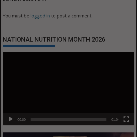
You must be
logged in
to post a comment.
NATIONAL NUTRITION MONTH 2026
Video
Player
00:00
01:04