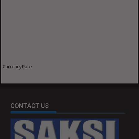
CurrencyRate
CONTACT US