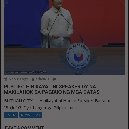
6 hours ago
admin 3
0
PUBLIKO HINIKAYAT NI SPEAKER DY NA
MAKILAHOK SA PAGBUO NG MGA BATAS
BUTUAN CITY — Hinikayat ni House Speaker Faustino
“Bojie” G. Dy III ang mga Pilipino mula...
BALITA
NEWS BREAK
LEAVE A COMMENT