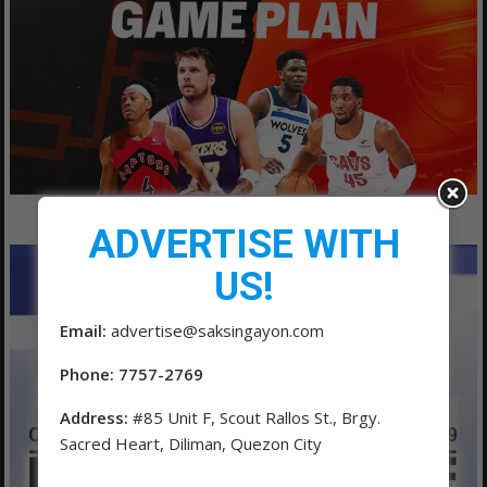
ADVERTISE WITH
US!
Email:
advertise@saksingayon.com
Phone: 7757-2769
Address:
#85 Unit F, Scout Rallos St., Brgy.
Sacred Heart, Diliman, Quezon City