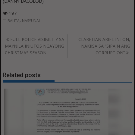
(DANNY BACOLOD)
197
,
BALITA
NASYUNAL
Post
FULL POLICE VISIBILITY SA
CLARETIAN ARIEL INTON,
navigation
MAYNILA INIUTOS NGAYONG
NAKIISA SA “SIPAIN ANG
CHRISTMAS SEASON
CORRUPTION”
Related posts