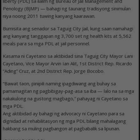
liberty (PDL) sa ilalim ng Bureau of Jail Management and
Penology (BJMP) — bahagi ng taunang tradisyong sinimulan
niya noong 2011 tuwing kanyang kaarawan.
Bumisita ang senador sa Taguig City Jail, kung saan namahagi
ang kanyang tanggapan ng 3,700 set ng health kits at 5,562
meals para sa mga PDL at jail personnel.
Kasama ni Cayetano sa aktibidad sina Taguig City Mayor Lani
Cayetano, Vice Mayor Arvin Ian Alit, 1st District Rep. Ricardo
“Ading” Cruz, at 2nd District Rep. Jorge Bocobo.
“Bawat taon, pinipili naming ipagdiwang ang buhay sa
pamamagitan ng pagbibigay-pag-asa sa iba — lalo na sa mga
nakakulong na gustong magbago,” pahayag ni Cayetano sa
mga PDL.
Ang aktibidad ay bahagi ng advocacy ni Cayetano para sa
dignidad at rehabilitasyon ng mga PDL bilang mahalagang
hakbang sa muling pagbangon at pagbabalik sa lipunan.