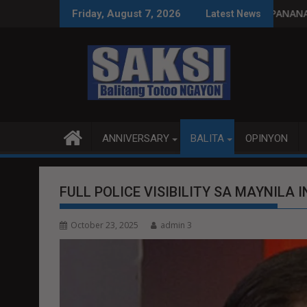
Skip
tamang paggastos susi sa pag-unlad
PANANAMPALATAYA
Friday, August 7, 2026
Latest News
to
content
ANNIVERSARY
BALITA
OPINYON
FULL POLICE VISIBILITY SA MAYNIL
October 23, 2025
admin 3