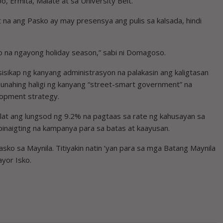
o, Ermita, Malate at sa University Belt.
 na ang Pasko ay may presensya ang pulis sa kalsada, hindi
lo na ngayong holiday season,” sabi ni Domagoso.
sisikap ng kanyang administrasyon na palakasin ang kaligtasan
ngunahing haligi ng kanyang “street-smart government” na
elopment strategy.
lat ang lungsod ng 9.2% na pagtaas sa rate ng kahusayan sa
 pinaigting na kampanya para sa batas at kaayusan.
sko sa Maynila. Titiyakin natin ‘yan para sa mga Batang Maynila
ayor Isko.