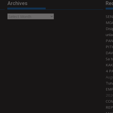
Archives
Re
Archives
SEN
MGA
Disi
unla
PAN
PIT
DAV
Sa 
KAK
4 P
Aug
Tun
EMP
202
COM
REP