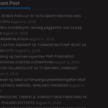
cent Post
. ROBIN PADILLA ‘DI YATA NAIINTINDIHAN ANG
 ISYU
August 6, 2026
plina sa koleksyon, tamang paggastos susi sa pag-
d
August 6, 2026
ANAMPALATAYA
August 6, 2026
O KATAO NASAGIP SA TUMAOB NA PUMP BOAT SA
AO CITY
August 6, 2026
tulong ng German expertise PNP PINALAWIG
AYAHAN KONTRA KIDNAPPING
August 6, 2026
ATAY SA LANDSLIDE SA TS MAYMAY, HABAGAT
ust 6, 2026
awan ng bakal sa Pampanga pinaiimbestigahan MGA
LEYADO NABINGI, NANLABO PANINGIN
August 6,
6
MODORE TARRIELA, SINAGOT MGA PARATANG NI
. PULONG DUTERTE
August 6, 2026