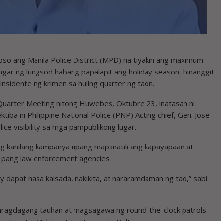
o ang Manila Police District (MPD) na tiyakin ang maximum
lugar ng lungsod habang papalapit ang holiday season, binanggit
nsidente ng krimen sa huling quarter ng taon.
Quarter Meeting nitong Huwebes, Oktubre 23, inatasan ni
a ni Philippine National Police (PNP) Acting chief, Gen. Jose
ice visibility sa mga pampublikong lugar.
 ang kanilang kampanya upang mapanatili ang kapayapaan at
 pang law enforcement agencies.
ay dapat nasa kalsada, nakikita, at nararamdaman ng tao,” sabi
ragdagang tauhan at magsagawa ng round-the-clock patrols