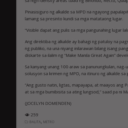
sa high-density areas tulad ng Binondo, Recto, Quiap
Pinasisiguro ng alkalde sa MPD na ngayong papalapit
lamang sa presinto kundi sa mga matataong lugar.
“Visible dapat ang pulis sa mga pangunahing lugar la
Ang direktiba ng alkalde ay bahagi ng patuloy na pag
ng publiko, na una niyang inilarawan bilang isang pa
diskarte sa ilalim ng “Make Manila Great Again” dev
Sa kanyang unang 100 araw sa panunungkulan, nag-u
solusyon sa krimen ng MPD, na itinuro ng alkalde sa
“Ang gusto natin, ligtas, mapayapa, at maayos ang Pa
at sa mga bumibisita sa ating lungsod,” saad pa ni M
(JOCELYN DOMENDEN)
259
,
BALITA
METRO