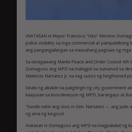
INATASAN ni Mayor Francisco “Isko” Moreno Domagos
police visibility sa mga commercial at pampublikong 
ang pangangailangan sa inaasahang pagtaas ng mga i
Sa isinagawang Manila Peace and Order Council 4th 
Domagoso ang MPD na mahigpit na sumunod sa direktib
Melencio Nartatez Jr. na nag-uutos ng heightened pol
Sinabi ng alkalde na paiigtingin ng city government
kaayusan sa koordinasyon ng MPD, barangays at iba
“Sundin natin ang utos ni Gen. Nartatez — ang pulis 
ng ama ng lungsod.
Inatasan ni Domagoso ang MPD na magpakalat ng ka