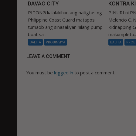
DAVAO CITY
KONTRA K
PITONG kalalakihan ang nailigtas ng
PINURI ni PN
Philippine Coast Guard matapos
Melencio C. Na
tumaob ang sinasakyan nilang pump
Kidnapping 
boat sa...
makumpleto..
BALITA
PROBINSIYA
BALITA
PROB
LEAVE A COMMENT
You must be
logged in
to post a comment.