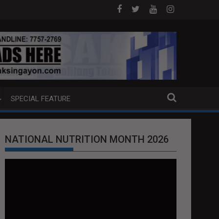
P BOAT SA DAVAO CITY
Sa tulong ng German expertise PNP PINALAWIG
SPECIAL FEATURE
NATIONAL NUTRITION MONTH 2026
Video
Player