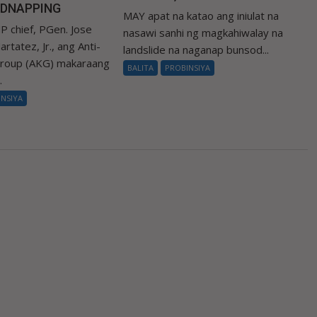
IDNAPPING
MAY apat na katao ang iniulat na
P chief, PGen. Jose
nasawi sanhi ng magkahiwalay na
rtatez, Jr., ang Anti-
landslide na naganap bunsod...
Group (AKG) makaraang
BALITA
PROBINSIYA
.
INSIYA