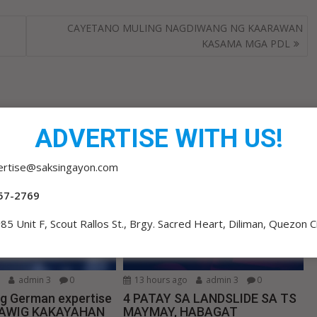
CAYETANO MULING NAGDIWANG NG KAARAWAN
KASAMA MGA PDL
ADVERTISE WITH US!
ertise@saksingayon.com
57-2769
85 Unit F, Scout Rallos St., Brgy. Sacred Heart, Diliman, Quezon C
o
admin 3
0
13 hours ago
admin 3
0
ng German expertise
4 PATAY SA LANDSLIDE SA TS
LAWIG KAKAYAHAN
MAYMAY, HABAGAT