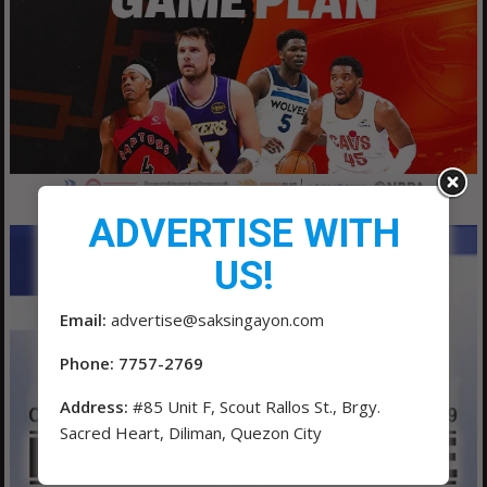
ADVERTISE WITH
US!
Email:
advertise@saksingayon.com
Phone: 7757-2769
Address:
#85 Unit F, Scout Rallos St., Brgy.
Sacred Heart, Diliman, Quezon City