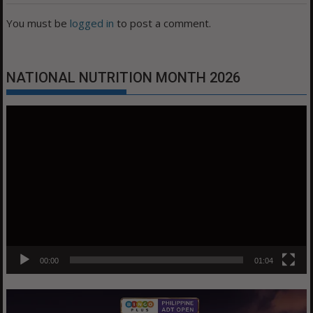
You must be
logged in
to post a comment.
NATIONAL NUTRITION MONTH 2026
Video
Player
00:00
01:04