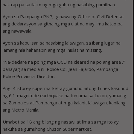
na-trap pa sa ilalim ng mga guho ng nasabing pamilihan.
Ayon sa Pampanga PNP, ginawa ng Office of Civil Defense
ang deklarasyon sa gitna ng mga ulat na may lima katao pa
ang nawawala.
Ayon sa kapulisan sa nasabing lalawigan, sa ibang lugar na
lamang nila hahanapin ang mga iniulat na missing.
“Na-declare na po ng mga OCD na cleared na po ang area ,”
pahayag sa media ni Police Col. Jean Fajardo, Pampanga
Police Provincial Director.
Ang 4-storey supermarket ay gumuho nitong Lunes kasunod
ng 6.1-magnitude earthquake na tumama sa Luzon, yumanig
sa Zambales at Pampanga at mga kalapit lalawigan, kabilang
ang Metro Manila.
Umabot sa 18 ang bilang ng nasawi at lima sa mga ito ay
nakuha sa gumuhong Chuzon Supermartket.