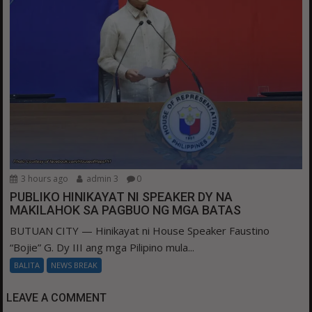
3 hours ago
admin 3
0
PUBLIKO HINIKAYAT NI SPEAKER DY NA
MAKILAHOK SA PAGBUO NG MGA BATAS
BUTUAN CITY — Hinikayat ni House Speaker Faustino
“Bojie” G. Dy III ang mga Pilipino mula...
BALITA
NEWS BREAK
LEAVE A COMMENT