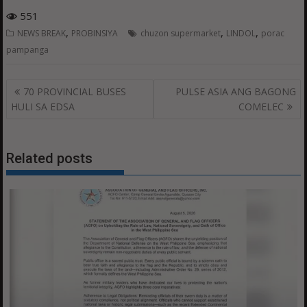
551
,
,
,
NEWS BREAK
PROBINSIYA
chuzon supermarket
LINDOL
porac
pampanga
Post
70 PROVINCIAL BUSES
PULSE ASIA ANG BAGONG
navigation
HULI SA EDSA
COMELEC
Related posts