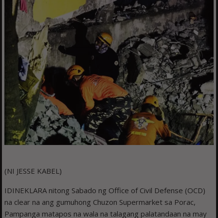
(NI JESSE KABEL)
IDINEKLARA nitong Sabado ng Office of Civil Defense (OCD)
na clear na ang gumuhong Chuzon Supermarket sa Porac,
Pampanga matapos na wala na talagang palatandaan na may