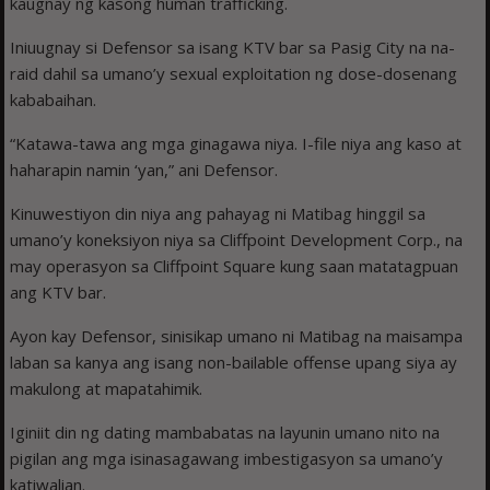
kaugnay ng kasong human trafficking.
Iniuugnay si Defensor sa isang KTV bar sa Pasig City na na-
raid dahil sa umano’y sexual exploitation ng dose-dosenang
kababaihan.
“Katawa-tawa ang mga ginagawa niya. I-file niya ang kaso at
haharapin namin ‘yan,” ani Defensor.
Kinuwestiyon din niya ang pahayag ni Matibag hinggil sa
umano’y koneksiyon niya sa Cliffpoint Development Corp., na
may operasyon sa Cliffpoint Square kung saan matatagpuan
ang KTV bar.
Ayon kay Defensor, sinisikap umano ni Matibag na maisampa
laban sa kanya ang isang non-bailable offense upang siya ay
makulong at mapatahimik.
Iginiit din ng dating mambabatas na layunin umano nito na
pigilan ang mga isinasagawang imbestigasyon sa umano’y
katiwalian.