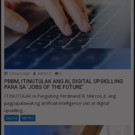
3 hours ago
admin 3
0
PBBM, ITINUTULAK ANG AI, DIGITAL UPSKILLING
PARA SA ‘JOBS OF THE FUTURE’
ITINUTULAK ni Pangulong Ferdinand R. Marcos Jr. ang
pagpapalawak ng artificial intelligence (AI) at digital
upskilling...
BALITA
METRO