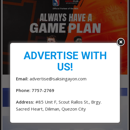
ADVERTISE WITH
US!
Email:
advertise@saksingayon.com
Phone: 7757-2769
Address:
#85 Unit F, Scout Rallos St., Brgy.
Sacred Heart, Diliman, Quezon City