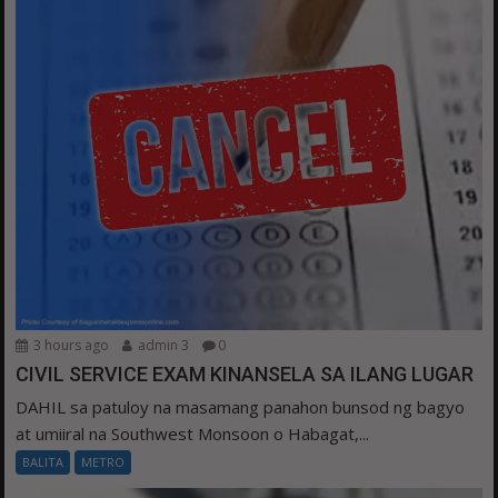
3 hours ago
admin 3
0
CIVIL SERVICE EXAM KINANSELA SA ILANG LUGAR
DAHIL sa patuloy na masamang panahon bunsod ng bagyo
at umiiral na Southwest Monsoon o Habagat,...
BALITA
METRO