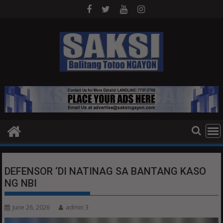
Skip
to
content
DEFENSOR ‘DI NATINAG SA BANTANG KASO
NG NBI
June 26, 2026
admin 3