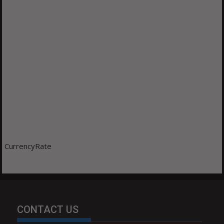
CurrencyRate
CONTACT US