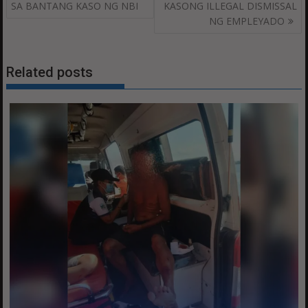
navigation
SA BANTANG KASO NG NBI
KASONG ILLEGAL DISMISSAL
NG EMPLEYADO
Related posts