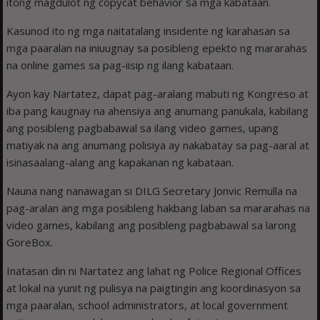
itong magdulot ng copycat behavior sa mga kabataan.
Kasunod ito ng mga naitatalang insidente ng karahasan sa
mga paaralan na iniuugnay sa posibleng epekto ng mararahas
na online games sa pag-iisip ng ilang kabataan.
Ayon kay Nartatez, dapat pag-aralang mabuti ng Kongreso at
iba pang kaugnay na ahensiya ang anumang panukala, kabilang
ang posibleng pagbabawal sa ilang video games, upang
matiyak na ang anumang polisiya ay nakabatay sa pag-aaral at
isinasaalang-alang ang kapakanan ng kabataan.
Nauna nang nanawagan si DILG Secretary Jonvic Remulla na
pag-aralan ang mga posibleng hakbang laban sa mararahas na
video games, kabilang ang posibleng pagbabawal sa larong
GoreBox.
Inatasan din ni Nartatez ang lahat ng Police Regional Offices
at lokal na yunit ng pulisya na paigtingin ang koordinasyon sa
mga paaralan, school administrators, at local government