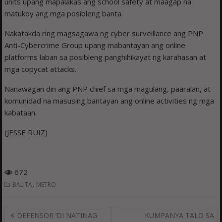
units upang mapalakas ang school safety at maagap na
matukoy ang mga posibleng banta.
Nakatakda ring magsagawa ng cyber surveillance ang PNP
Anti-Cybercrime Group upang mabantayan ang online
platforms laban sa posibleng panghihikayat ng karahasan at
mga copycat attacks.
Nanawagan din ang PNP chief sa mga magulang, paaralan, at
komunidad na masusing bantayan ang online activities ng mga
kabataan.
(JESSE RUIZ)
672
,
BALITA
METRO
Post
DEFENSOR ‘DI NATINAG
KUMPANYA TALO SA