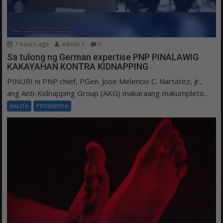
7 hours ago
admin 3
0
Sa tulong ng German expertise PNP PINALAWIG
KAKAYAHAN KONTRA KIDNAPPING
PINURI ni PNP chief, PGen. Jose Melencio C. Nartatez, Jr.,
ang Anti-Kidnapping Group (AKG) makaraang makumpleto...
BALITA
PROBINSIYA