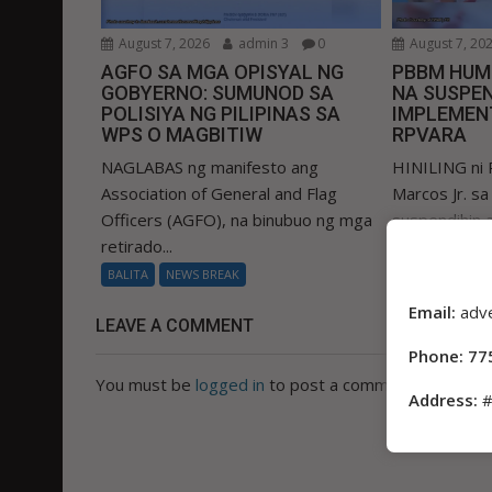
August 7, 2026
admin 3
0
August 7, 20
AGFO SA MGA OPISYAL NG
PBBM HUM
GOBYERNO: SUMUNOD SA
NA SUSPEN
POLISIYA NG PILIPINAS SA
IMPLEMEN
WPS O MAGBITIW
RPVARA
NAGLABAS ng manifesto ang
HINILING ni 
Association of General and Flag
Marcos Jr. s
Officers (AGFO), na binubuo ng mga
suspendihin
retirado...
Real Property
BALITA
NEWS BREAK
BALITA
NEWS
Email:
adv
LEAVE A COMMENT
Phone: 77
You must be
logged in
to post a comment.
Address:
#