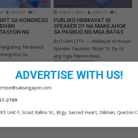
26
admin 3
0
August 7, 2026
admin 3
0
IRIT SA KONGRESO
PUBLIKO HINIKAYAT NI
DIHIN
SPEAKER DY NA MAKILAHOK
TASYON NG
SA PAGBUO NG MGA BATAS
BUTUAN CITY — Hinikayat ni House
Pangulong Ferdinand
Speaker Faustino “Bojie” G. Dy III
a Kongreso na
ang mga Pilipino mula...
 ang pagpapatupad ng
BALITA
NEWS BREAK
 Valuation...
ADVERTISE WITH US!
 BREAK
ertise@saksingayon.com
57-2769
85 Unit F, Scout Rallos St., Brgy. Sacred Heart, Diliman, Quezon C