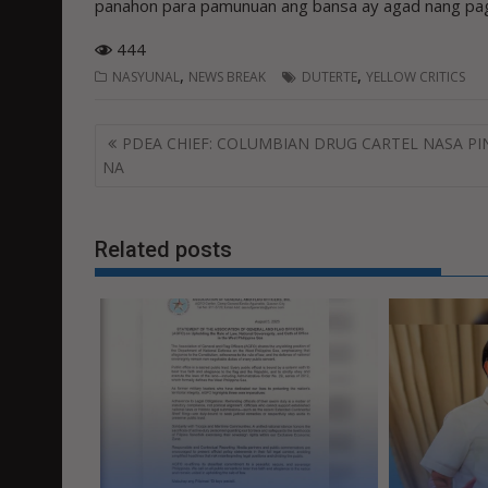
panahon para pamunuan ang bansa ay agad nang pag
444
,
,
NASYUNAL
NEWS BREAK
DUTERTE
YELLOW CRITICS
Post
PDEA CHIEF: COLUMBIAN DRUG CARTEL NASA PI
navigation
NA
Related posts