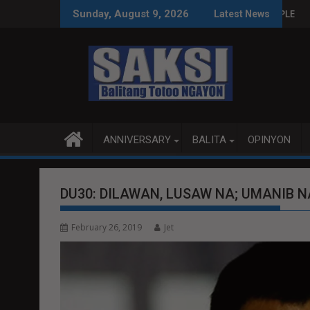
Skip
S SA WPS O MAGBITIW
SA KONGRESO NA SUSPENDIHIN IMPLEMENTASYON NG RPVARA
PUBLIKO HINIKAYAT NI 
Sunday, August 9, 2026
Latest News
to
content
ANNIVERSARY
BALITA
OPINYON
DU30: DILAWAN, LUSAW NA; UMANIB N
February 26, 2019
Jet