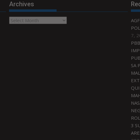
Archives
Re
Archives
AGF
POL
7, 
PBB
IMP
PUB
SA 
MAL
EXT
QU
MAH
NAS
NEG
ROL
3 S
ARE