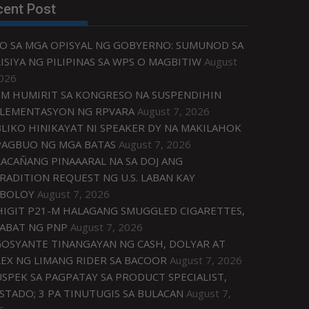
cent Post
O SA MGA OPISYAL NG GOBYERNO: SUMUNOD SA
ISIYA NG PILIPINAS SA WPS O MAGBITIW
August
2026
M HUMIRIT SA KONGRESO NA SUSPENDIHIN
LEMENTASYON NG RPVARA
August 7, 2026
LIKO HINIKAYAT NI SPEAKER DY NA MAKILAHOK
PAGBUO NG MGA BATAS
August 7, 2026
ACAÑANG PINAAARAL NA SA DOJ ANG
RADITION REQUEST NG U.S. LABAN KAY
IBOLOY
August 7, 2026
IGIT P21-M HALAGANG SMUGGLED CIGARETTES,
ABAT NG PNP
August 7, 2026
OSYANTE TINANGAYAN NG CASH, DOLYAR AT
EX NG LIMANG RIDER SA BACOOR
August 7, 2026
USPEK SA PAGPATAY SA PRODUCT SPECIALIST,
STADO; 3 PA TINUTUGIS SA BULACAN
August 7,