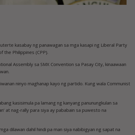
Duterte kasabay ng panawagan sa mga kasapi ng Liberal Party
 the Philippines (CPP).
ational Assembly sa SMX Convention sa Pasay City, kinaawaan
awan.
* iwanan ninyo maghanap kayo ng partido. Kung wala Communist
habang kasisimula pa lamang ng kanyang panunungkulan sa
 at nag-rally para siya ay pababain sa puwesto na
ga dilawan dahil hindi pa man siya nabibigyan ng sapat na