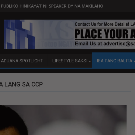
SPEAKER DY NA MAKILAHOK SA PAGBUO NG MGA BATAS
MALACAÑANG PINAAARAL NA SA 
ADUANA SPOTLIGHT
LIFESTYLE SAKSI
IBA PANG BALITA
A LANG SA CCP