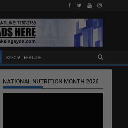
DOJ ANG EXTRADITION REQUEST NG U.S. LABAN KAY QUIBOLOY
MAHIGIT P21-M HALAGANG SMUGGLED C
SPECIAL FEATURE
NATIONAL NUTRITION MONTH 2026
Video
Player