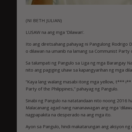
(NI BETH JULIAN)
LUSAW na ang mga ‘Dilawan’.
Ito ang diretsahang pahayag ni Pangulong Rodrigo 
o dilawan na umanib na lamang sa Communist Party of
Sa talumpati ng Pangulo sa Liga ng mga Barangay N
nito ang pagiging uhaw sa kapangyarihan ng mga dil
“Kaya lang walang masabi itong mga yellow, t*** i*
Party of the Philippines,” pahayag ng Pangulo.
Sinabi ng Pangulo na natatandaan nito noong 2016 
Malacanang agad nang nananawagan ang mga ‘dilawan’
nagpapakita na desperado na ang mga ito.
Ayon sa Pangulo, hindi makatarungan ang aksyon ng m