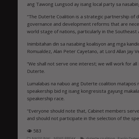
ang Tawong Lungsod ay isang local party sa nasabin
“The Duterte Coalition is a strategic partnership of
governance and development reforms that are necessar
world stage of nations, particularly in the Southeast
Inimbitahan din sa nasabing koalisyon ang mga kand
Romualdez, Alan Peter Cayetano, at Lord Allan Jay V
“We shall not serve one interest; we will work for al
Duterte.
Lumalabas na nabuo ang Duterte coalition matapos
speakership bid ng isang kongresista gayung makailan
speakership race.
“Everyone should note that, Cabinet members serve o
and should not participate in the selection of the sp
583
,
,
NASYUNAL
NEWS BREAK
duterte coalition
Paolo Duter