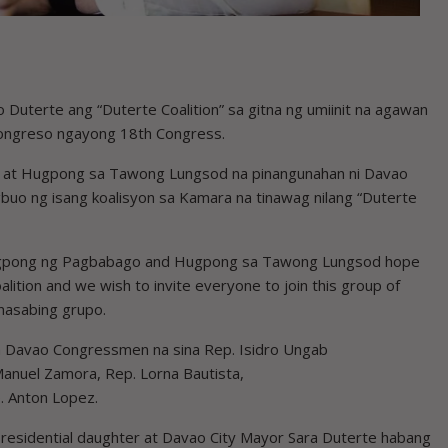
uterte ang “Duterte Coalition” sa gitna ng umiinit na agawan
ongreso ngayong 18th Congress.
o at Hugpong sa Tawong Lungsod na pinangunahan ni Davao
gbuo ng isang koalisyon sa Kamara na tinawag nilang “Duterte
ugpong ng Pagbabago and Hugpong sa Tawong Lungsod hope
ition and we wish to invite everyone to join this group of
nasabing grupo.
 Davao Congressmen na sina Rep. Isidro Ungab
Manuel Zamora, Rep. Lorna Bautista,
. Anton Lopez.
residential daughter at Davao City Mayor Sara Duterte habang