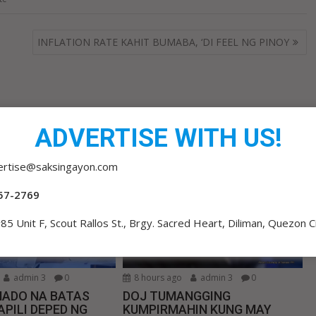
INFLATION RATE KAHIT BUMABA, ‘DI FEEL NG PINOY
ADVERTISE WITH US!
ertise@saksingayon.com
57-2769
85 Unit F, Scout Rallos St., Brgy. Sacred Heart, Diliman, Quezon C
admin 3
0
8 hours ago
admin 3
0
MADO NA BATAS
DOJ TUMANGGING
PILI DEPED NG
KUMPIRMAHIN KUNG MAY