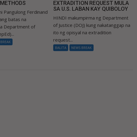
 METHODS
EXTRADITION REQUEST MULA
SA U.S. LABAN KAY QUIBOLOY
i Pangulong Ferdinand
HINDI makumpirma ng Department
 ang batas na
of Justice (DOJ) kung nakatanggap na
sa Department of
ito ng opisyal na extradition
pEd)...
request...
 BREAK
BALITA
NEWS BREAK