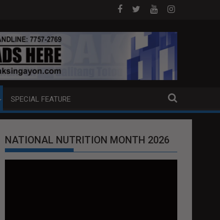
NA PUMP BOAT SA DAVAO CITY
Sa tulong ng German expertise PNP PIN
SPECIAL FEATURE
NATIONAL NUTRITION MONTH 2026
Video
Player