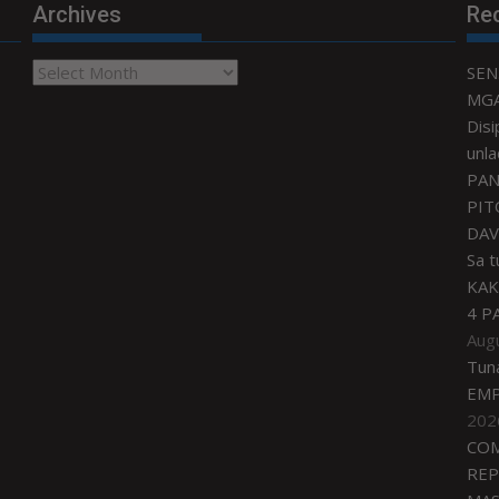
Archives
Re
Archives
SEN
MGA
Disi
unla
PAN
PIT
DAV
Sa 
KAK
4 P
Aug
Tun
EMP
202
COM
REP