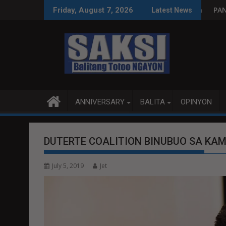
Skip
syon, tamang paggastos susi sa pag-unlad
PANANAMPALATAYA
Friday, August 7, 2026
Latest News
to
content
ANNIVERSARY
BALITA
OPINYON
DUTERTE COALITION BINUBUO SA KA
July 5, 2019
Jet