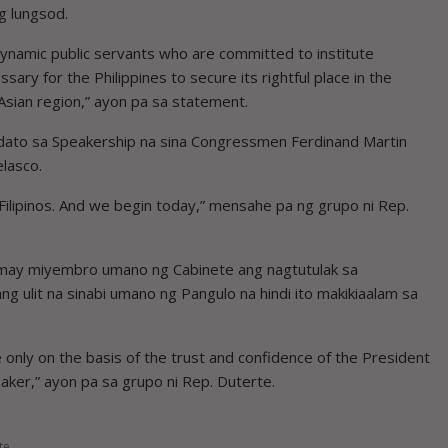
g lungsod.
 dynamic public servants who are committed to institute
y for the Philippines to secure its rightful place in the
 Asian region,” ayon pa sa statement.
idato sa Speakership na sina Congressmen Ferdinand Martin
elasco.
l Filipinos. And we begin today,” mensahe pa ng grupo ni Rep.
 may miyembro umano ng Cabinete ang nagtutulak sa
g ulit na sinabi umano ng Pangulo na hindi ito makikiaalam sa
nly on the basis of the trust and confidence of the President
eaker,” ayon pa sa grupo ni Rep. Duterte.
te