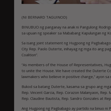
(NI BERNARD TAGUINOD)
BINUBUO ng panganay na anak ni Pangulong Rodrigo D
sa upuan ng speaker sa Mababang Kapulungan ng K
Sa isang joint statement ng Hugpong ng Pagbabag
City Rep. Paolo Duterte, inihayag ng mga ito ang pa
Coalition”.
“As members of the House of Representatives, H
to unite the House. We have created the Duterte Coal
lawmakers who believe in positive change,” ayon sa 
Bukod sa batang Duterte, kasama sa grupo ang mga
Rep. Vincent Garcia, Rep. Corazon Malanyaon, Rep. 
Rep. Claudine Bautista, Rep. Sandro Gonzales at Rep
Ang Hugpong ng Pagbabago ay partido na binuo ni P