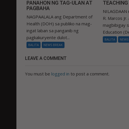
PANAHON NG TAG-ULAN AT
TEACHING
PAGBAHA
NILAGDAAN n
NAGPAALALA ang Department of
R. Marcos Jr.
Health (DOH) sa publiko na mag-
magbibigay 
ingat laban sa panganib ng
Education (De
pagkakuryente dulot...
BALITA
NEWS
BALITA
NEWS BREAK
LEAVE A COMMENT
You must be
logged in
to post a comment.