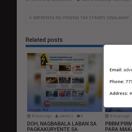
Post
IMPRENTA NG PEKENG TAX STAMPS SINALAKAY
navigation
Related posts
Email:
adv
Phone: 77
Address:
#
8 hours ago
admin 3
0
8 hours ago
DOH, NAGBABALA LABAN SA
PBBM PIR
PAGKAKURYENTE SA
PARA MAKA