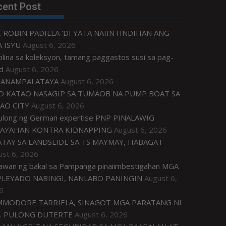
cent Post
. ROBIN PADILLA ‘DI YATA NAIINTINDIHAN ANG
 ISYU
August 6, 2026
plina sa koleksyon, tamang paggastos susi sa pag-
d
August 6, 2026
ANAMPALATAYA
August 6, 2026
O KATAO NASAGIP SA TUMAOB NA PUMP BOAT SA
AO CITY
August 6, 2026
tulong ng German expertise PNP PINALAWIG
AYAHAN KONTRA KIDNAPPING
August 6, 2026
ATAY SA LANDSLIDE SA TS MAYMAY, HABAGAT
ust 6, 2026
awan ng bakal sa Pampanga pinaiimbestigahan MGA
LEYADO NABINGI, NANLABO PANINGIN
August 6,
6
MODORE TARRIELA, SINAGOT MGA PARATANG NI
. PULONG DUTERTE
August 6, 2026