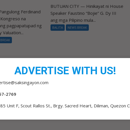
BUTUAN CITY — Hinikayat ni House
Pangulong Ferdinand
Speaker Faustino “Bojie” G. Dy III
a Kongreso na
ang mga Pilipino mula...
 ang pagpapatupad ng
BALITA
NEWS BREAK
 Valuation...
 BREAK
ADVERTISE WITH US!
ertise@saksingayon.com
57-2769
85 Unit F, Scout Rallos St., Brgy. Sacred Heart, Diliman, Quezon C