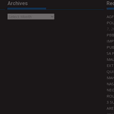
Archives
Re
Archives
AGF
POL
7, 
PBB
IMP
PUB
SA 
MAL
EXT
QU
MAH
NAS
NEG
ROL
3 S
ARE