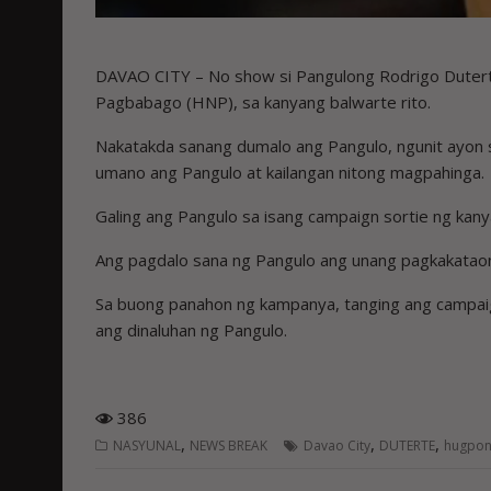
DAVAO CITY – No show si Pangulong Rodrigo Duter
Pagbabago (HNP), sa kanyang balwarte rito.
Nakatakda sanang dumalo ang Pangulo, ngunit ayon 
umano ang Pangulo at kailangan nitong magpahinga.
Galing ang Pangulo sa isang campaign sortie ng kany
Ang pagdalo sana ng Pangulo ang unang pagkakatao
Sa buong panahon ng kampanya, tanging ang campai
ang dinaluhan ng Pangulo.
386
,
,
,
NASYUNAL
NEWS BREAK
Davao City
DUTERTE
hugpon