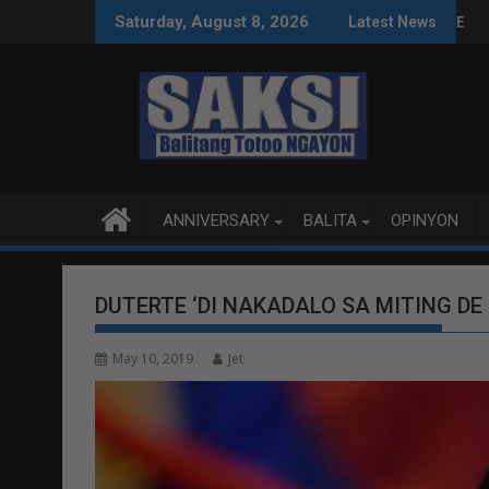
Skip
S SA WPS O MAGBITIW
A KONGRESO NA SUSPENDIHIN IMPLEMENTASYON NG RPVARA
PUBLIKO HINIKAYAT NI 
Saturday, August 8, 2026
Latest News
to
content
ANNIVERSARY
BALITA
OPINYON
DUTERTE ‘DI NAKADALO SA MITING D
May 10, 2019
Jet