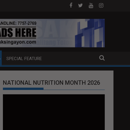
DOJ ANG EXTRADITION REQUEST NG U.S. LABAN KAY QUIBOLOY
MAHIGIT P21-M HALAGANG SMUGGLED C
SPECIAL FEATURE
NATIONAL NUTRITION MONTH 2026
Video
Player