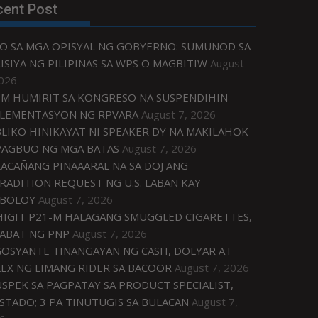
cent Post
O SA MGA OPISYAL NG GOBYERNO: SUMUNOD SA
ISIYA NG PILIPINAS SA WPS O MAGBITIW
August
2026
M HUMIRIT SA KONGRESO NA SUSPENDIHIN
LEMENTASYON NG RPVARA
August 7, 2026
LIKO HINIKAYAT NI SPEAKER DY NA MAKILAHOK
PAGBUO NG MGA BATAS
August 7, 2026
ACAÑANG PINAAARAL NA SA DOJ ANG
RADITION REQUEST NG U.S. LABAN KAY
IBOLOY
August 7, 2026
IGIT P21-M HALAGANG SMUGGLED CIGARETTES,
ABAT NG PNP
August 7, 2026
OSYANTE TINANGAYAN NG CASH, DOLYAR AT
EX NG LIMANG RIDER SA BACOOR
August 7, 2026
USPEK SA PAGPATAY SA PRODUCT SPECIALIST,
STADO; 3 PA TINUTUGIS SA BULACAN
August 7,