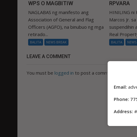
WPS O MAGBITIW
RPVARA
NAGLABAS ng manifesto ang
HINILING ni 
Association of General and Flag
Marcos Jr. s
Officers (AGFO), na binubuo ng mga
suspendihin
retirado...
Real Property
BALITA
NEWS BREAK
BALITA
NEWS
LEAVE A COMMENT
You must be
logged in
to post a comment.
Email:
adv
Phone: 77
Address:
#