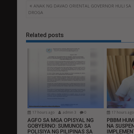
Post
ANAK NG DAVAO ORIENTAL GOVERNOR HULI SA
navigation
DROGA
Related posts
17 hours ago
admin 3
0
17 hours ag
AGFO SA MGA OPISYAL NG
PBBM HUM
GOBYERNO: SUMUNOD SA
NA SUSPEN
POLISIYA NG PILIPINAS SA
IMPLEMEN