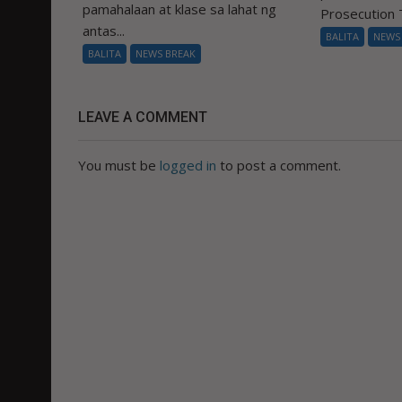
pamahalaan at klase sa lahat ng
Prosecution T
antas...
BALITA
NEWS
BALITA
NEWS BREAK
LEAVE A COMMENT
You must be
logged in
to post a comment.