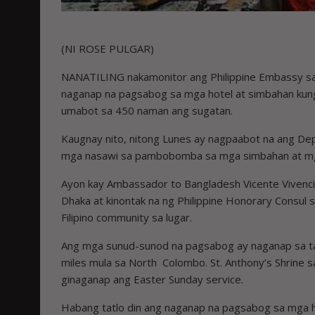
(NI ROSE PULGAR)
NANATILING nakamonitor ang Philippine Embassy sa 
naganap na pagsabog sa mga hotel at simbahan kun
umabot sa 450 naman ang sugatan.
Kaugnay nito, nitong Lunes ay nagpaabot na ang Dep
mga nasawi sa pambobomba sa mga simbahan at mga 
Ayon kay Ambassador to Bangladesh Vicente Vivencio
Dhaka at kinontak na ng Philippine Honorary Consul
Filipino community sa lugar.
Ang mga sunud-sunod na pagsabog ay naganap sa ta
miles mula sa North Colombo. St. Anthony’s Shrine s
ginaganap ang Easter Sunday service.
Habang tatlo din ang naganap na pagsabog sa mga h