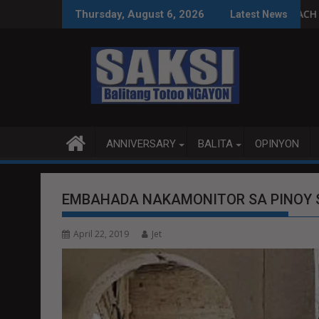
Skip
-Grade, Smart Dental Tech
NG PULITIKA KAYSA LEGAL SA IMPEACHMENT TRIAL
LOCALIZED PEACE TAL
Thursday, August 6, 2026
Latest News
to
content
ANNIVERSARY
BALITA
OPINYON
EMBAHADA NAKAMONITOR SA PINOY S
April 22, 2019
Jet