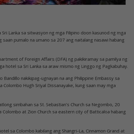
Sri Lanka sa sitwasyon ng mga Filipino doon kasunod ng mga
g saan pumalo na umano sa 207 ang naitalang nasawi habang
artment of Foreign Affairs (DFA) ng pakikiramay sa pamilya ng
hotel sa Sri Lanka sa araw mismo ng Linggo ng Pagkabuhay.
 Bandillo nakikipag-ugnayan na ang Philippine Embassy sa
 sa Colombo Hugh Sriyal Dissanayake, kung saan may mga
tlong simbahan sa St. Sebastian’s Church sa Negombo, 20
a Colombo at Zion Church sa eastern city of Batticaloa habang
otel sa Colombo kabilang ang Shangri-La, Cinnamon Grand at