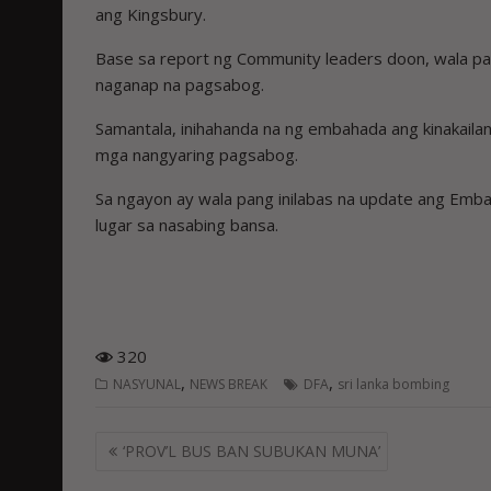
ang Kingsbury.
Base sa report ng Community leaders doon, wala pa
naganap na pagsabog.
Samantala, inihahanda na ng embahada ang kinakail
mga nangyaring pagsabog.
Sa ngayon ay wala pang inilabas na update ang Em
lugar sa nasabing bansa.
320
,
,
NASYUNAL
NEWS BREAK
DFA
sri lanka bombing
Post
‘PROV’L BUS BAN SUBUKAN MUNA’
navigation