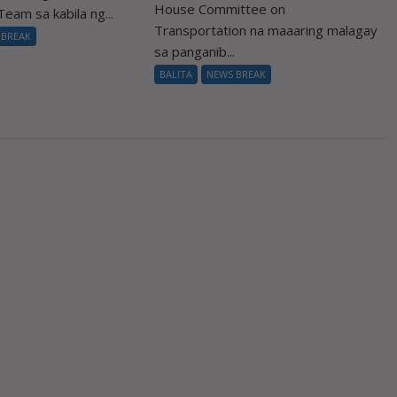
House Committee on
eam sa kabila ng...
Transportation na maaaring malagay
 BREAK
sa panganib...
BALITA
NEWS BREAK