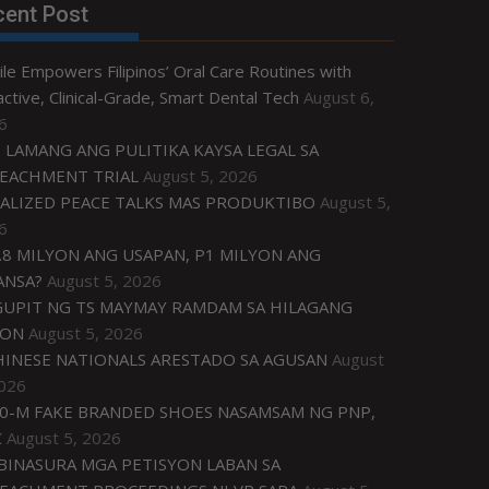
cent Post
le Empowers Filipinos’ Oral Care Routines with
ctive, Clinical-Grade, Smart Dental Tech
August 6,
6
 LAMANG ANG PULITIKA KAYSA LEGAL SA
EACHMENT TRIAL
August 5, 2026
ALIZED PEACE TALKS MAS PRODUKTIBO
August 5,
6
.8 MILYON ANG USAPAN, P1 MILYON ANG
ANSA?
August 5, 2026
UPIT NG TS MAYMAY RAMDAM SA HILAGANG
ZON
August 5, 2026
HINESE NATIONALS ARESTADO SA AGUSAN
August
2026
0-M FAKE BRANDED SHOES NASAMSAM NG PNP,
C
August 5, 2026
IBINASURA MGA PETISYON LABAN SA