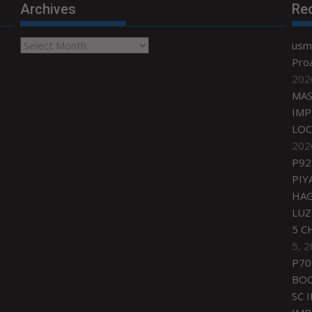
Archives
Re
Archives
usmi
Proa
202
MAS
IMP
LOC
202
P92
PIY
HAG
LU
5 C
5, 
P70
BO
SC 