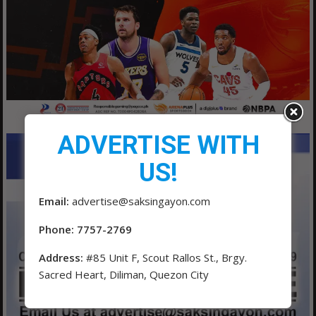
ADVERTISE WITH
US!
Email:
advertise@saksingayon.com
Phone: 7757-2769
Address:
#85 Unit F, Scout Rallos St., Brgy.
Sacred Heart, Diliman, Quezon City