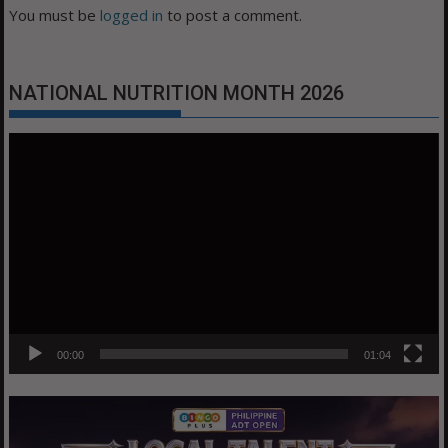
You must be
logged in
to post a comment.
NATIONAL NUTRITION MONTH 2026
Video
Player
00:00
01:04