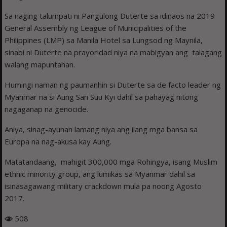
Sa naging talumpati ni Pangulong Duterte sa idinaos na 2019
General Assembly ng League of Municipalities of the
Philippines (LMP) sa Manila Hotel sa Lungsod ng Maynila,
sinabi ni Duterte na prayoridad niya na mabigyan ang talagang
walang mapuntahan.
Humingi naman ng paumanhin si Duterte sa de facto leader ng
Myanmar na si Aung San Suu Kyi dahil sa pahayag nitong
nagaganap na genocide.
Aniya, sinag-ayunan lamang niya ang ilang mga bansa sa
Europa na nag-akusa kay Aung.
Matatandaang, mahigit 300,000 mga Rohingya, isang Muslim
ethnic minority group, ang lumikas sa Myanmar dahil sa
isinasagawang military crackdown mula pa noong Agosto
2017.
508