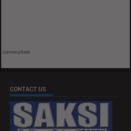
CurrencyRate
CONTACT US