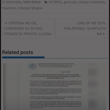
,
,
,
,
NASYUNAL
NEWS BREAK
DUTERTE
genocide
military crackdown
,
myanmar
rohingya refugees
Post
DEPENSA NG OIL
LINE-UP NG ‘IDOL
navigation
COMPANIES SA ‘DI PAG
PHILIPPINES,’ KUMPLETO
ITEMIZE SA PRESYO, ILLEGAL
NA
Related posts