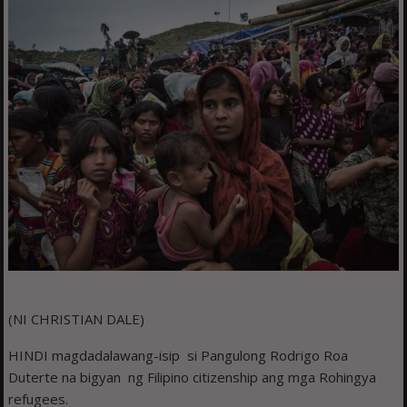
(NI CHRISTIAN DALE)
HINDI magdadalawang-isip si Pangulong Rodrigo Roa
Duterte na bigyan ng Filipino citizenship ang mga Rohingya
refugees.