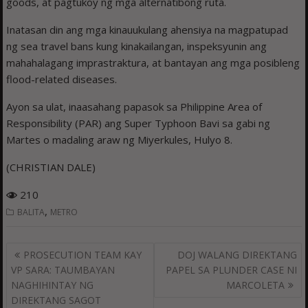
goods, at pagtukoy ng mga alternatibong ruta.
Inatasan din ang mga kinauukulang ahensiya na magpatupad
ng sea travel bans kung kinakailangan, inspeksyunin ang
mahahalagang imprastraktura, at bantayan ang mga posibleng
flood-related diseases.
Ayon sa ulat, inaasahang papasok sa Philippine Area of
Responsibility (PAR) ang Super Typhoon Bavi sa gabi ng
Martes o madaling araw ng Miyerkules, Hulyo 8.
(CHRISTIAN DALE)
210
,
BALITA
METRO
Post
PROSECUTION TEAM KAY
DOJ WALANG DIREKTANG
navigation
VP SARA: TAUMBAYAN
PAPEL SA PLUNDER CASE NI
NAGHIHINTAY NG
MARCOLETA
DIREKTANG SAGOT