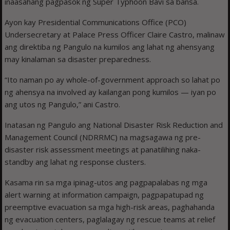
inaasahang pagpasok ng Super Typhoon Bavi sa bansa.
Ayon kay Presidential Communications Office (PCO)
Undersecretary at Palace Press Officer Claire Castro, malinaw
ang direktiba ng Pangulo na kumilos ang lahat ng ahensyang
may kinalaman sa disaster preparedness.
“Ito naman po ay whole-of-government approach so lahat po
ng ahensya na involved ay kailangan pong kumilos — iyan po
ang utos ng Pangulo,” ani Castro.
Inatasan ng Pangulo ang National Disaster Risk Reduction and
Management Council (NDRRMC) na magsagawa ng pre-
disaster risk assessment meetings at panatilihing naka-
standby ang lahat ng response clusters.
Kasama rin sa mga ipinag-utos ang pagpapalabas ng mga
alert warning at information campaign, pagpapatupad ng
preemptive evacuation sa mga high-risk areas, paghahanda
ng evacuation centers, paglalagay ng rescue teams at relief