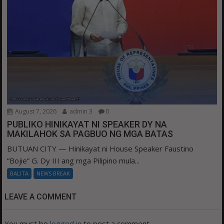
August 7, 2026
admin 3
0
PUBLIKO HINIKAYAT NI SPEAKER DY NA
MAKILAHOK SA PAGBUO NG MGA BATAS
BUTUAN CITY — Hinikayat ni House Speaker Faustino
“Bojie” G. Dy III ang mga Pilipino mula...
BALITA
NEWS BREAK
LEAVE A COMMENT
You must be
logged in
to post a comment.