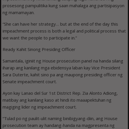
prosesong pampulitika kung saan mahalaga ang partisipasyon
ng mamamayan.
“She can have her strategy… but at the end of the day this
impeachment process is both a legal and political process that
we want the people to participate in.”
Ready Kahit Sinong Presiding Officer
Samantala, iginiit ng House prosecution panel na handa silang
iharap ang kanilang mga ebidensya laban kay Vice President
Sara Duterte, kahit sino pa ang maupong presiding officer ng
Senate impeachment court.
Ayon kay Lanao del Sur 1st District Rep. Zia Alonto Adiong,
matibay ang kanilang kaso at hindi ito maaapektuhan ng
magiging lider ng impeachment court.
“Tulad po ng paulit-ulit naming binibigyang-diin, ang House
prosecution team ay handang-handa na magpresenta ng