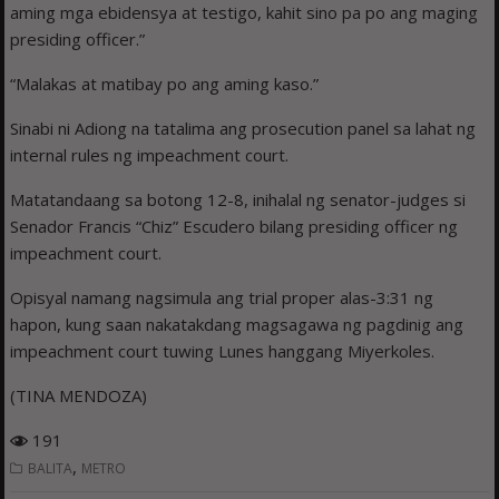
aming mga ebidensya at testigo, kahit sino pa po ang maging
presiding officer.”
“Malakas at matibay po ang aming kaso.”
Sinabi ni Adiong na tatalima ang prosecution panel sa lahat ng
internal rules ng impeachment court.
Matatandaang sa botong 12-8, inihalal ng senator-judges si
Senador Francis “Chiz” Escudero bilang presiding officer ng
impeachment court.
Opisyal namang nagsimula ang trial proper alas-3:31 ng
hapon, kung saan nakatakdang magsagawa ng pagdinig ang
impeachment court tuwing Lunes hanggang Miyerkoles.
(TINA MENDOZA)
191
,
BALITA
METRO