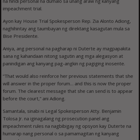
na hindi personal na dumalo sa unang araw ng kanyang
impeachment trial.
Ayon kay House Trial Spokesperson Rep. Zia Alonto Adiong,
naghihintay ang taumbayan ng direktang kasagutan mula sa
Bise Presidente.
Aniya, ang personal na pagharap ni Duterte ay magpapakita
sana ng kahandaan nitong sagutin ang mga alegasyon at
panindigan ang kanyang pag-angkin ng pagiging inosente.
“That would also reinforce her previous statements that she
will answer in the proper forum… and this is now the proper
forum. The clearest message that she can send is to appear
before the court,” ani Adiong.
Samantala, sinabi ni Legal Spokesperson Atty. Benjamin
Tolosa Jr. na iginagalang ng prosecution panel ang
impeachment rules na nagbibigay ng opsyon kay Duterte na
humarap nang personal o sa pamamagitan ng kanyang