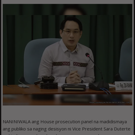
NANINIWALA ang House prosecution panel na madidismaya
ang publiko sa naging desisyon ni Vice President Sara Duterte