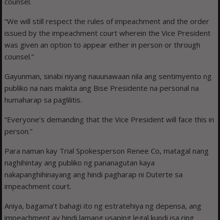
counsel.
“We will still respect the rules of impeachment and the order
issued by the impeachment court wherein the Vice President
was given an option to appear either in person or through
counsel.”
Gayunman, sinabi niyang nauunawaan nila ang sentimyento ng
publiko na nais makita ang Bise Presidente na personal na
humaharap sa paglilitis.
“Everyone’s demanding that the Vice President will face this in
person.”
Para naman kay Trial Spokesperson Renee Co, matagal nang
naghihintay ang publiko ng pananagutan kaya
nakapanghihinayang ang hindi pagharap ni Duterte sa
impeachment court.
Aniya, bagama’t bahagi ito ng estratehiya ng depensa, ang
impeachment ay hindi lamang usaping legal kundi isa ring