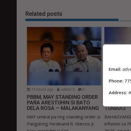
Related posts
Email:
adv
Phone: 77
15 hours ago
admin 3
0
15 hours ag
Address:
#
PBBM, MAY STANDING ORDER
INFLATIO
PARA ARESTUHIN SI BATO
BUMAGAL,
DELA ROSA — MALAKANYANG
TUMAAS
MAY umiiral pa ring standing order si
BAHAGYANG b
Pangulong Ferdinand R. Marcos Jr.
inflation sa 
para arestuhin si Sen....
2026, ngunit