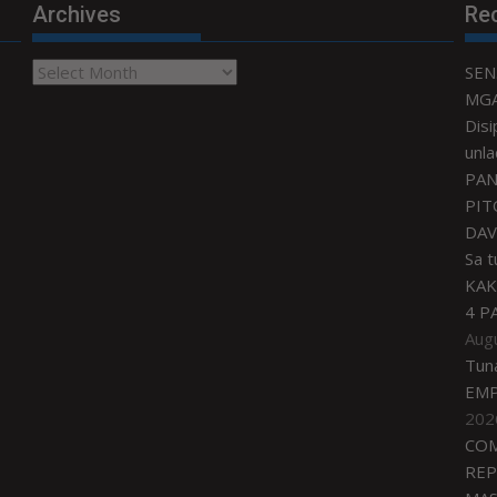
Archives
Re
Archives
SEN
MGA
Disi
unla
PAN
PIT
DAV
Sa 
KAK
4 P
Aug
Tun
EMP
202
COM
REP