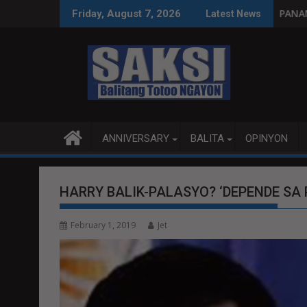
Skip
, tamang paggastos susi sa pag-unlad
PANANAMPALATAYA
Friday, August 7, 2026
Latest News
to
content
ANNIVERSARY
BALITA
OPINYON
HARRY BALIK-PALASYO? ‘DEPENDE SA
February 1, 2019
Jet