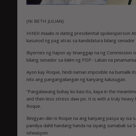
(NI BETH JULIAN)
HINDI iniaalis ni dating presdiential spokesperson A
kasunod ng pag atras sa kandidatura bilang senador
Biyernes ng hapon ay tinanggap na ng Commission on
bilang senador sa ilalim ng PDP- Laban na pinamum
Ayon kay Roque, hindi naman imposible na bumalik i
nito ang pangangailangan ng kanyang kalusugan.
“Pangalawang buhay ko kasi ito, kaya in the meanti
and then less stress daw po. It is with a truly heavy
Roque.
Binigyan-diin ni Roque na ang kanyang pasya ay isa
pamilya dahil handang handa na siyang sumabak sa S
sitwasyon.