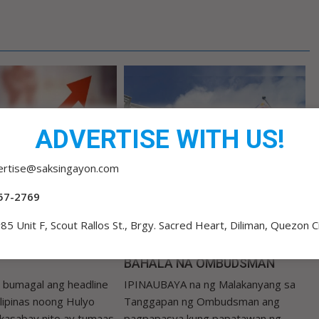
ADVERTISE WITH US!
ertise@saksingayon.com
57-2769
o
admin 3
0
15 hours ago
admin 3
0
85 Unit F, Scout Rallos St., Brgy. Sacred Heart, Diliman, Quezon C
N BAHAGYANG
Tugon ng Malakanyang
 UNEMPLOYMENT
SUSPENSYON NI PUJALTE
BAHALA NA OMBUDSMAN
umagal ang headline
IPINAUBAYA na ng Malakanyang sa
Pilipinas noong Hulyo
Tanggapan ng Ombudsman ang
 kasabay nito ay tumaas
pagpapasya kung papatawan ng