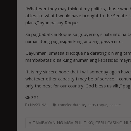
“Whatever they may think of my politics, those who 
attest to what I would have brought to the Senate. 
plans,” ayon pa kay Roque.
Sa pagbabalik ni Roque sa gobyerno, sinabi nito na 
naman itong pag iisipan kung ano ang pasya nito.
Gayunman, umaasa si Roque na darating din ang tam
mambabatas o sa kung anuman ang kapasidad mayro
“It is my sincere hope that I will someday again have 
whatever other capacity I may be of service. I conti
only the best for our country. God bless us all! ,” pa
351
,
,
NASYUNAL
comelec duterte
harry roque
senate
Post
TAMBAYAN NG MGA PULITIKO; CEBU CASINO NI-
navigation