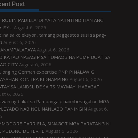
cent Post
. ROBIN PADILLA ‘DI YATA NAIINTINDIHAN ANG
 ISYU
August 6, 2026
plina sa koleksyon, tamang paggastos susi sa pag-
d
August 6, 2026
ANAMPALATAYA
August 6, 2026
O KATAO NASAGIP SA TUMAOB NA PUMP BOAT SA
AO CITY
August 6, 2026
tulong ng German expertise PNP PINALAWIG
AYAHAN KONTRA KIDNAPPING
August 6, 2026
ATAY SA LANDSLIDE SA TS MAYMAY, HABAGAT
ust 6, 2026
awan ng bakal sa Pampanga pinaiimbestigahan MGA
LEYADO NABINGI, NANLABO PANINGIN
August 6,
6
MODORE TARRIELA, SINAGOT MGA PARATANG NI
. PULONG DUTERTE
August 6, 2026