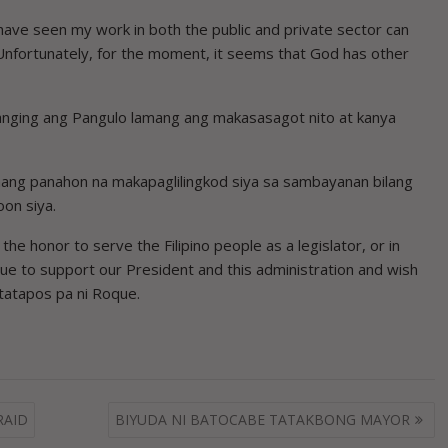
have seen my work in both the public and private sector can
Unfortunately, for the moment, it seems that God has other
tanging ang Pangulo lamang ang makasasagot nito at kanya
ang panahon na makapaglilingkod siya sa sambayanan bilang
on siya.
the honor to serve the Filipino people as a legislator, or in
nue to support our President and this administration and wish
gtatapos pa ni Roque.
RAID
BIYUDA NI BATOCABE TATAKBONG MAYOR