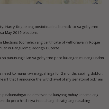
tty. Harry Rogue ang posibilidad na bumalik ito sa gobyerno
 sa May 2019 elections.
 Elections (Comelec) ang certificate of withdrawal ni Roque
unuan ni Pangulomg Rodrigo Duterte.
to sa panunungkulan sa gobyerno pero kailangan munang unahin
me need ko muna raw magpahinga for 2 months sabi ng doktor..
 heart that I announce the withdrawal of my senatorial bid,” ani
 sa pinakamabigat na desisyon sa kanyang buhay kasama ang
enado pero hindi niya inaasahang daratig ang nasabing