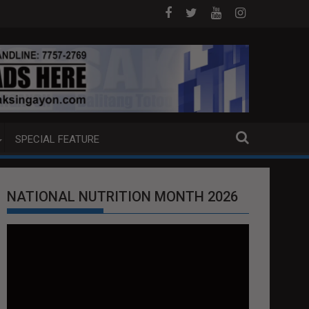
UMP BOAT SA DAVAO CITY
Sa tulong ng German expertise PNP PINALAW
SPECIAL FEATURE
NATIONAL NUTRITION MONTH 2026
Video
Player