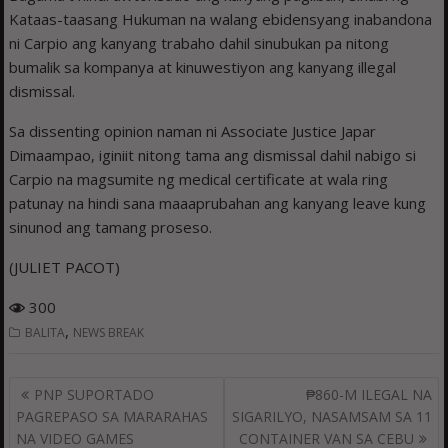
Kataas-taasang Hukuman na walang ebidensyang inabandona
ni Carpio ang kanyang trabaho dahil sinubukan pa nitong
bumalik sa kompanya at kinuwestiyon ang kanyang illegal
dismissal.
Sa dissenting opinion naman ni Associate Justice Japar
Dimaampao, iginiit nitong tama ang dismissal dahil nabigo si
Carpio na magsumite ng medical certificate at wala ring
patunay na hindi sana maaaprubahan ang kanyang leave kung
sinunod ang tamang proseso.
(JULIET PACOT)
300
,
BALITA
NEWS BREAK
Post
PNP SUPORTADO
₱860-M ILEGAL NA
navigation
PAGREPASO SA MARARAHAS
SIGARILYO, NASAMSAM SA 11
NA VIDEO GAMES
CONTAINER VAN SA CEBU