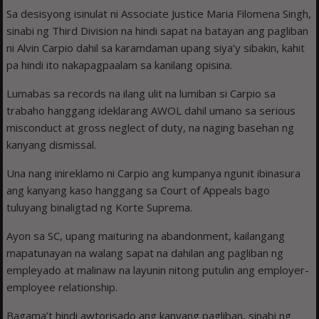
Sa desisyong isinulat ni Associate Justice Maria Filomena Singh,
sinabi ng Third Division na hindi sapat na batayan ang pagliban
ni Alvin Carpio dahil sa karamdaman upang siya’y sibakin, kahit
pa hindi ito nakapagpaalam sa kanilang opisina.
Lumabas sa records na ilang ulit na lumiban si Carpio sa
trabaho hanggang ideklarang AWOL dahil umano sa serious
misconduct at gross neglect of duty, na naging basehan ng
kanyang dismissal.
Una nang inireklamo ni Carpio ang kumpanya ngunit ibinasura
ang kanyang kaso hanggang sa Court of Appeals bago
tuluyang binaligtad ng Korte Suprema.
Ayon sa SC, upang maituring na abandonment, kailangang
mapatunayan na walang sapat na dahilan ang pagliban ng
empleyado at malinaw na layunin nitong putulin ang employer-
employee relationship.
Bagama’t hindi awtorisado ang kanyang pagliban, sinabi ng