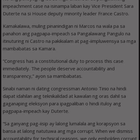
impeachment case na isinampa laban kay Vice President Sara
Duterte na si House deputy minority leader France Castro.
Kamakalawa, muling pinanindigan ni Marcos na wala pa sa
panahon ang pagpapa-impeach sa Pangalawang Pangulo na
itinuturing ni Castro na pakikialam at pag-iimpluwensya sa mga
mambabatas sa Kamara.
“Congress has a constitutional duty to process this case
immediately. The people deserve accountability and
transparency,” ayon sa mambabatas.
Sinabi naman ni dating congressman Antonio Tinio na hindi
dapat idahilan ang teknikalidad at kawalan ng oras dahil sa
gaganaping eleksyon para ipagpaliban o hindi ituloy ang
pagpapa-impeach kay Duterte.
“Sa ganyang pag-iisip ay lalong lumalala ang korapsyon sa
bansa at lalong natutuwa ang mga corrupt. When we dismiss
accountability for technical reasons, we only embolden corrupt