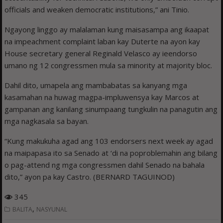
officials and weaken democratic institutions,” ani Tinio.
Ngayong linggo ay malalaman kung maisasampa ang ikaapat
na impeachment complaint laban kay Duterte na ayon kay
House secretary general Reginald Velasco ay ieendorso
umano ng 12 congressmen mula sa minority at majority bloc.
Dahil dito, umapela ang mambabatas sa kanyang mga
kasamahan na huwag magpa-impluwensya kay Marcos at
gampanan ang kanilang sinumpaang tungkulin na panagutin ang
mga nagkasala sa bayan.
“Kung makukuha agad ang 103 endorsers next week ay agad
na maipapasa ito sa Senado at ‘di na poproblemahin ang bilang
o pag-attend ng mga congressmen dahil Senado na bahala
dito,” ayon pa kay Castro. (BERNARD TAGUINOD)
345
,
BALITA
NASYUNAL