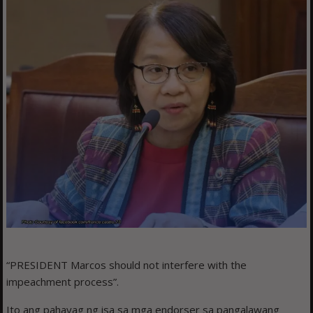
“PRESIDENT Marcos should not interfere with the
impeachment process”.
Ito ang pahayag ng isa sa mga endorser sa pangalawang