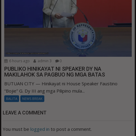
6 hours ago
admin 3
0
PUBLIKO HINIKAYAT NI SPEAKER DY NA
MAKILAHOK SA PAGBUO NG MGA BATAS
BUTUAN CITY — Hinikayat ni House Speaker Faustino
“Bojie” G. Dy III ang mga Pilipino mula...
BALITA
NEWS BREAK
LEAVE A COMMENT
You must be
logged in
to post a comment.