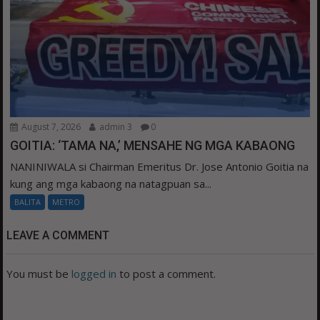
August 7, 2026
admin 3
0
GOITIA: ‘TAMA NA,’ MENSAHE NG MGA KABAONG
NANINIWALA si Chairman Emeritus Dr. Jose Antonio Goitia na
kung ang mga kabaong na natagpuan sa...
BALITA
METRO
LEAVE A COMMENT
You must be
logged in
to post a comment.