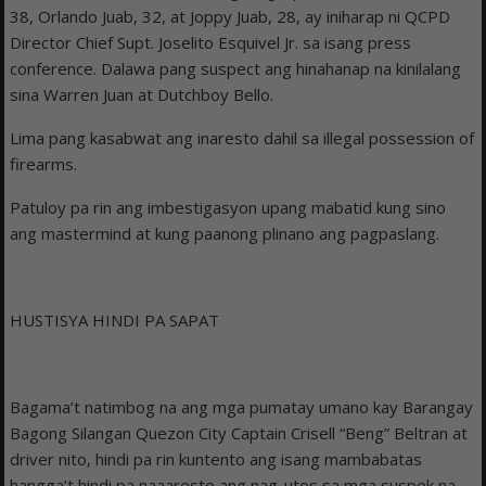
38, Orlando Juab, 32, at Joppy Juab, 28, ay iniharap ni QCPD
Director Chief Supt. Joselito Esquivel Jr. sa isang press
conference. Dalawa pang suspect ang hinahanap na kinilalang
sina Warren Juan at Dutchboy Bello.
Lima pang kasabwat ang inaresto dahil sa illegal possession of
firearms.
Patuloy pa rin ang imbestigasyon upang mabatid kung sino
ang mastermind at kung paanong plinano ang pagpaslang.
HUSTISYA HINDI PA SAPAT
Bagama’t natimbog na ang mga pumatay umano kay Barangay
Bagong Silangan Quezon City Captain Crisell “Beng” Beltran at
driver nito, hindi pa rin kuntento ang isang mambabatas
hangga’t hindi pa naaaresto ang nag-utos sa mga suspek na