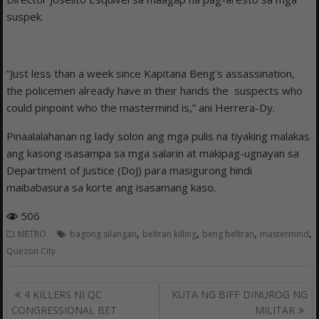
suspek.
“Just less than a week since Kapitana Beng’s assassination,
the policemen already have in their hands the suspects who
could pinpoint who the mastermind is,” ani Herrera-Dy.
Pinaalalahanan ng lady solon ang mga pulis na tiyaking malakas
ang kasong isasampa sa mga salarin at makipag-ugnayan sa
Department of Justice (DoJ) para masigurong hindi
maibabasura sa korte ang isasamang kaso.
506
,
,
,
,
METRO
bagong silangan
beltran killing
beng beltran
mastermind
Quezon City
Post
4 KILLERS NI QC
KUTA NG BIFF DINUROG NG
navigation
CONGRESSIONAL BET
MILITAR