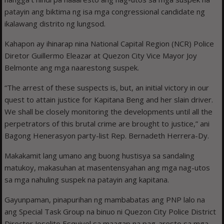
patayin ang biktima ng isa mga congressional candidate ng
ikalawang distrito ng lungsod.
Kahapon ay ihinarap nina National Capital Region (NCR) Police
Diretor Guillermo Eleazar at Quezon City Vice Mayor Joy
Belmonte ang mga naarestong suspek.
“The arrest of these suspects is, but, an initial victory in our
quest to attain justice for Kapitana Beng and her slain driver.
We shall be closely monitoring the developments until all the
perpetrators of this brutal crime are brought to justice,” ani
Bagong Henerasyon party-list Rep. Bernadeth Herrera-Dy.
Makakamit lang umano ang buong hustisya sa sandaling
matukoy, makasuhan at masentensyahan ang mga nag-utos
sa mga nahuling suspek na patayin ang kapitana.
Gayunpaman, pinapurihan ng mambabatas ang PNP lalo na
ang Special Task Group na binuo ni Quezon City Police District
Director Joselito Esquivel sa maagap na pag-aresto sa mga