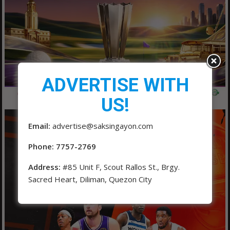
ADVERTISE WITH
US!
Email:
advertise@saksingayon.com
Phone: 7757-2769
Address:
#85 Unit F, Scout Rallos St., Brgy.
Sacred Heart, Diliman, Quezon City