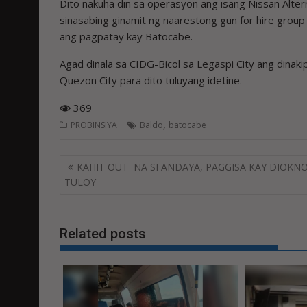
Dito nakuha din sa operasyon ang isang Nissan Alte
sinasabing ginamit ng naarestong gun for hire group 
ang pagpatay kay Batocabe.
Agad dinala sa CIDG-Bicol sa Legaspi City ang dinak
Quezon City para dito tuluyang idetine.
369
,
PROBINSIYA
Baldo
batocabe
Post
KAHIT OUT NA SI ANDAYA, PAGGISA KAY DIOKN
navigation
TULOY
Related posts