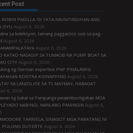
cent Post
. ROBIN PADILLA ‘DI YATA NAIINTINDIHAN ANG
 ISYU
August 6, 2026
plina sa koleksyon, tamang paggastos susi sa pag-
d
August 6, 2026
ANAMPALATAYA
August 6, 2026
O KATAO NASAGIP SA TUMAOB NA PUMP BOAT SA
AO CITY
August 6, 2026
tulong ng German expertise PNP PINALAWIG
AYAHAN KONTRA KIDNAPPING
August 6, 2026
ATAY SA LANDSLIDE SA TS MAYMAY, HABAGAT
ust 6, 2026
awan ng bakal sa Pampanga pinaiimbestigahan MGA
LEYADO NABINGI, NANLABO PANINGIN
August 6,
6
MODORE TARRIELA, SINAGOT MGA PARATANG NI
. PULONG DUTERTE
August 6, 2026