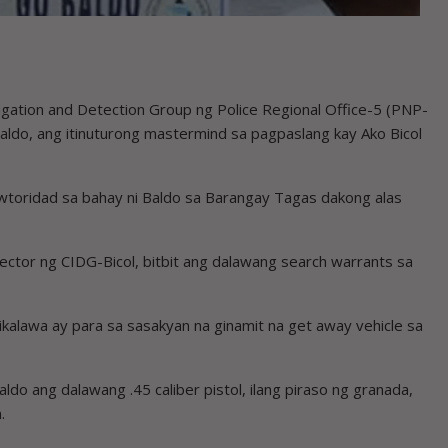
igation and Detection Group ng Police Regional Office-5 (PNP-
aldo, ang itinuturong mastermind sa pagpaslang kay Ako Bicol
wtoridad sa bahay ni Baldo sa Barangay Tagas dakong alas
rector ng CIDG-Bicol, bitbit ang dalawang search warrants sa
ikalawa ay para sa sasakyan na ginamit na get away vehicle sa
do ang dalawang .45 caliber pistol, ilang piraso ng granada,
.