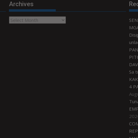
Archives
Re
Archives
SEN
MGA
Disi
unla
PAN
PIT
DAV
Sa 
KAK
4 P
Aug
Tun
EMP
202
COM
REP