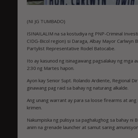
(NI JG TUMBADO)
ISINAILALIM na sa kostudiya ng PNP-Criminal Invest
CIDG-Bicol region) si Daraga, Albay Mayor Carlwyn B
Partylist Representative Rodel Batocabe.
Ito ay kasunod ng isinagawang pagsalakay ng mga a
2:30 ng Martes hapon.
Ayon kay Senior Supt. Rolando Ardiente, Regional Di
ginawang pag raid sa bahay ng naturang alkalde.
Ang unang warrant ay para sa loose firearms at ang 
krimen.
Nakumpiska ng pulisya sa paghalughog sa bahay ni Bal
anim na grenade launcher at samut saring amunisyon