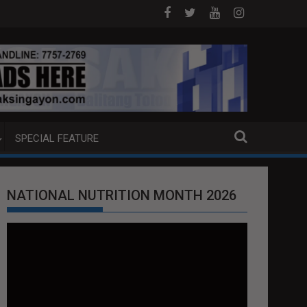
NA PUMP BOAT SA DAVAO CITY
Sa tulong ng German expertise PNP PIN
SPECIAL FEATURE
NATIONAL NUTRITION MONTH 2026
Video
Player