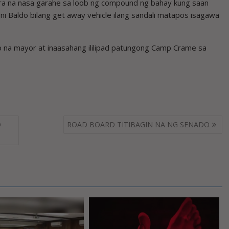
rra na nasa garahe sa loob ng compound ng bahay kung saan
ni Baldo bilang get away vehicle ilang sandali matapos isagawa
ip na mayor at inaasahang ililipad patungong Camp Crame sa
O
ROAD BOARD TITIBAGIN NA NG SENADO