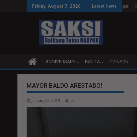
Skip
ksyon, tamang paggastos susi sa pag-unlad
PANANAMPALATAYA
Friday, August 7, 2026
Latest News
to
content
ANNIVERSARY
BALITA
OPINYON
MAYOR BALDO ARESTADO!
January 22, 2019
Jet