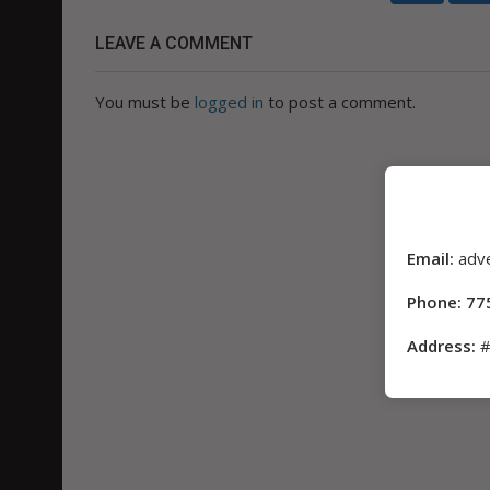
LEAVE A COMMENT
You must be
logged in
to post a comment.
Email:
adv
Phone: 77
Address:
#