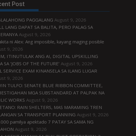
cent Post
GLALAHONG PAGGALANG
August 9, 2026
LL LANG DAPAT SA BALITA, PERO PALAG SA
ERANYA
August 9, 2026
akita ni Alex: Ang imposible, kayang maging posible
ust 9, 2026
M, ITINUTULAK ANG AI, DIGITAL UPSKILLING
A SA ‘JOBS OF THE FUTURE’
August 9, 2026
IL SERVICE EXAM KINANSELA SA ILANG LUGAR
ust 9, 2026
IN TULFO: SENATE BLUE RIBBON COMMITTEE,
BESTIGAHAN MGA SUBSTANDARD AT PALPAK NA
LIC WORKS
August 9, 2026
ETANO: RAIN SHELTERS, MAS MARAMING TREN
LANGAN SA TRANSPORT PLANNING
August 9, 2026
,000 pamilya apektado 7 PATAY SA SAMA NG
NAHON
August 9, 2026