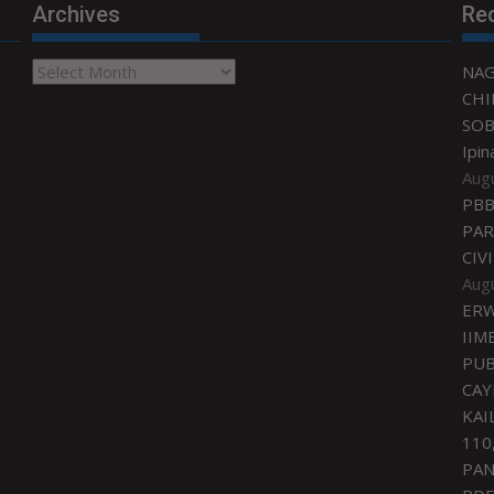
Archives
Re
Archives
NA
CHI
SOB
Ipin
Aug
PBB
PAR
CIV
Aug
ERW
IIM
PUB
CAY
KAI
110
PA