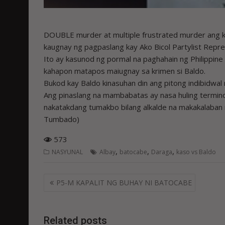
DOUBLE murder at multiple frustrated murder ang k
kaugnay ng pagpaslang kay Ako Bicol Partylist Repr
Ito ay kasunod ng pormal na paghahain ng Philippine 
kahapon matapos maiugnay sa krimen si Baldo.
Bukod kay Baldo kinasuhan din ang pitong indibidwal n
Ang pinaslang na mambabatas ay nasa huling termino 
nakatakdang tumakbo bilang alkalde na makakalaban 
Tumbado)
573
,
,
,
NASYUNAL
Albay
batocabe
Daraga
kaso vs Baldo
Post
P5-M KAPALIT NG BUHAY NI BATOCABE
navigation
Related posts