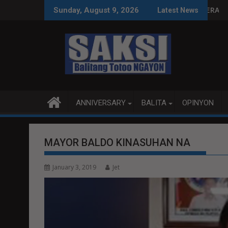
Skip
PAT SA BALITA, PERO PALAG SA SOBERANYA
Ipinakita ni Alex: Ang
Sunday, August 9, 2026
Latest News
to
content
ANNIVERSARY
BALITA
OPINYON
MAYOR BALDO KINASUHAN NA
January 3, 2019
Jet