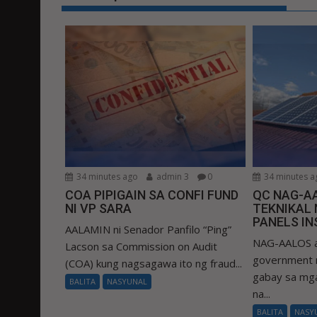
34 minutes ago
admin 3
0
34 minutes a
COA PIPIGAIN SA CONFI FUND
QC NAG-AA
NI VP SARA
TEKNIKAL 
PANELS I
AALAMIN ni Senador Panfilo “Ping”
NAG-AALOS a
Lacson sa Commission on Audit
government n
(COA) kung nagsagawa ito ng fraud...
gabay sa mga
BALITA
NASYUNAL
na...
BALITA
NASY