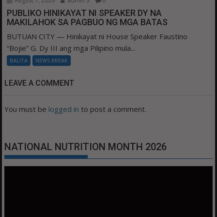
August 7, 2026
admin 3
0
PUBLIKO HINIKAYAT NI SPEAKER DY NA
MAKILAHOK SA PAGBUO NG MGA BATAS
BUTUAN CITY — Hinikayat ni House Speaker Faustino
“Bojie” G. Dy III ang mga Pilipino mula...
BALITA
NEWS BREAK
LEAVE A COMMENT
You must be
logged in
to post a comment.
NATIONAL NUTRITION MONTH 2026
Video
Player