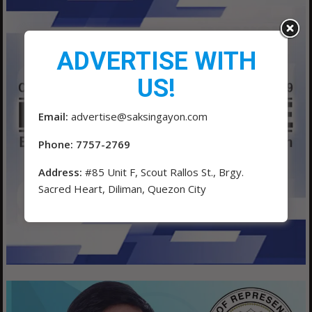
ADVERTISE WITH
US!
Email:
advertise@saksingayon.com
Phone: 7757-2769
Address:
#85 Unit F, Scout Rallos St., Brgy.
Sacred Heart, Diliman, Quezon City