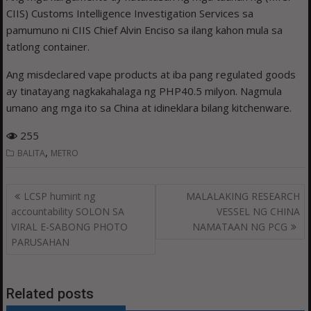
CIIS) Customs Intelligence Investigation Services sa
pamumuno ni CIIS Chief Alvin Enciso sa ilang kahon mula sa
tatlong container.
Ang misdeclared vape products at iba pang regulated goods
ay tinatayang nagkakahalaga ng PHP40.5 milyon. Nagmula
umano ang mga ito sa China at idineklara bilang kitchenware.
255
,
BALITA
METRO
Post
LCSP humirit ng
MALALAKING RESEARCH
navigation
accountability SOLON SA
VESSEL NG CHINA
VIRAL E-SABONG PHOTO
NAMATAAN NG PCG
PARUSAHAN
Related posts