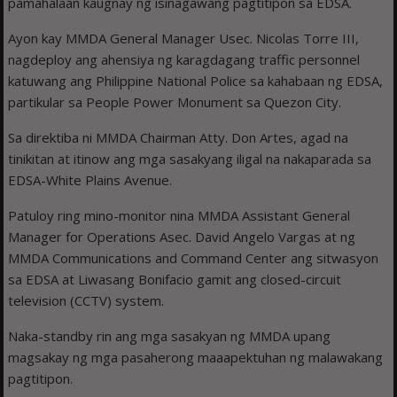
pamahalaan kaugnay ng isinagawang pagtitipon sa EDSA.
Ayon kay MMDA General Manager Usec. Nicolas Torre III,
nagdeploy ang ahensiya ng karagdagang traffic personnel
katuwang ang Philippine National Police sa kahabaan ng EDSA,
partikular sa People Power Monument sa Quezon City.
Sa direktiba ni MMDA Chairman Atty. Don Artes, agad na
tinikitan at itinow ang mga sasakyang iligal na nakaparada sa
EDSA-White Plains Avenue.
Patuloy ring mino-monitor nina MMDA Assistant General
Manager for Operations Asec. David Angelo Vargas at ng
MMDA Communications and Command Center ang sitwasyon
sa EDSA at Liwasang Bonifacio gamit ang closed-circuit
television (CCTV) system.
Naka-standby rin ang mga sasakyan ng MMDA upang
magsakay ng mga pasaherong maaapektuhan ng malawakang
pagtitipon.