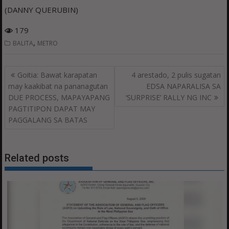
(DANNY QUERUBIN)
179
,
BALITA
METRO
Post
Goitia: Bawat karapatan
4 arestado, 2 pulis sugatan
navigation
may kaakibat na pananagutan
EDSA NAPARALISA SA
DUE PROCESS, MAPAYAPANG
‘SURPRISE’ RALLY NG INC
PAGTITIPON DAPAT MAY
PAGGALANG SA BATAS
Related posts