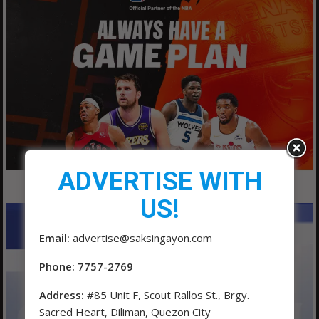
ADVERTISE WITH
US!
Email:
advertise@saksingayon.com
Phone: 7757-2769
Address:
#85 Unit F, Scout Rallos St., Brgy.
Sacred Heart, Diliman, Quezon City