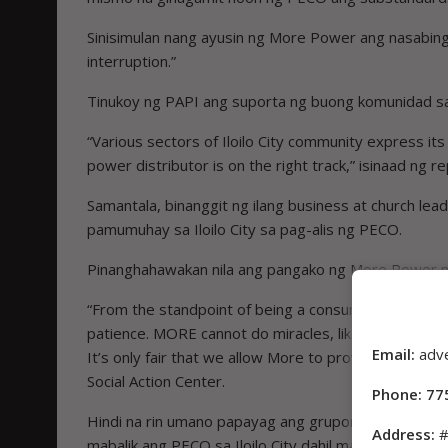
Sinisimulan nang ayusin ng More Power ang nasabing
interruption.”
Tinukoy ng PAPI ang suporta ng buong komunidad s
“Various sectors of Iloilo City community express its 
power distributor is on the right track,” isinaad ng re
Samantala, binanggit ng ilang business at church lead
pamumuhay sa Iloilo City sa pag-alis ng PECO.
Pinanghahawakan nila ang pangako ng More Power n
“From the standpoint of being a consumer myself, I a
patience. MORE cannot do miracles, like instantly ­
Email:
adv
It’s only fair that we allow More to prove its worth
Social Action Center.
Phone: 77
Hindi na rin umano papayag ang grupong Institute of I
Address:
#
mabalik ang PECO sa Iloilo City dahil mas may kaka