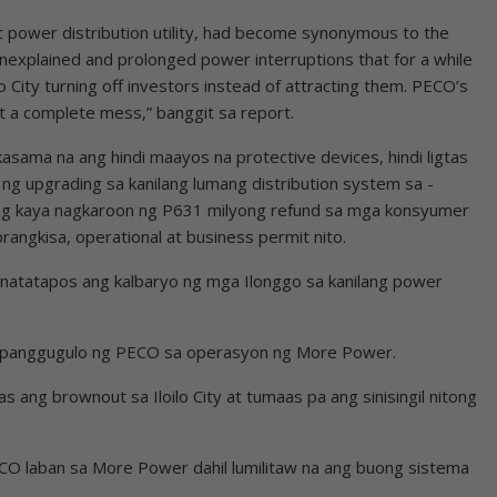
ric power distribution utility, had become ­synonymous to the
unexplained and prolonged power interruptions that for a while
ilo City turning off investors instead of attracting them. PECO’s
but a complete mess,” banggit sa report.
asama na ang hindi maayos na protective devices, hindi ligtas
ng upgrading sa kanilang lumang distribution system sa ­
ing kaya nagkaroon ng P631 milyong refund sa mga konsyumer
angkisa, operational at business permit nito.
in natatapos ang kalbaryo ng mga Ilonggo sa kanilang power
 na panggugulo ng PECO sa operasyon ng More Power.
ng brownout sa Iloilo City at tumaas pa ang sinisingil nitong
O laban sa More Power dahil lumilitaw na ang buong sistema
.