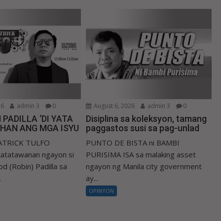
26
admin 3
0
August 6, 2026
admin 3
0
 PADILLA ‘DI YATA
Disiplina sa koleksyon, tamang
IHAN ANG MGA ISYU
paggastos susi sa pag-unlad
PATRICK TULFO
PUNTO DE BISTA ni BAMBI
atatawanan ngayon si
PURISIMA ISA sa malaking asset
d (Robin) Padilla sa
ngayon ng Manila city government
.
ay...
OPINYON