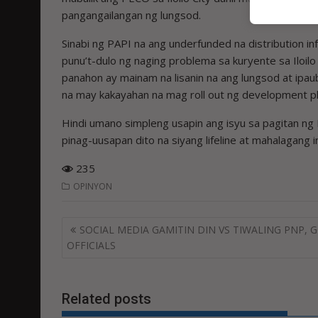
pangangailangan ng lungsod.
Sinabi ng PAPI na ang underfunded na distribution 
punu’t-dulo ng ­naging problema sa kuryente sa ­Iloi
panahon ay mainam na lisanin na ang lungsod at ip
na may kakayahan na mag roll out ng development pl
Hindi umano simpleng usapin ang isyu sa pagitan n
pinag-uusapan dito na siyang lifeline at mahalagang
235
OPINYON
Post
SOCIAL MEDIA GAMITIN DIN VS TIWALING PNP, 
navigation
OFFICIALS
Related posts