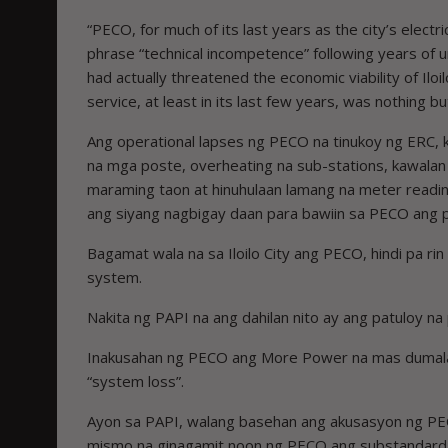
“PECO, for much of its last years as the city’s elect
phrase “technical incompetence” following years of 
had ­actually threatened the economic viability of Ilo
service, at least in its last few years, was nothing 
Ang operational lapses ng PECO na tinukoy ng ERC, k
na mga poste, overheating na sub-stations, kawalan 
maraming taon at hinuhulaan lamang na meter read
ang siyang nagbigay daan para bawiin sa PECO ang pr
Bagamat wala na sa Iloilo City ang PECO, hindi pa r
system.
Nakita ng PAPI na ang dahilan nito ay ang patuloy
Inakusahan ng PECO ang More Power na mas dumalas a
“system loss”.
Ayon sa PAPI, walang basehan ang akusasyon ng PEC
mismo na ginagamit noon ng PECO ang substandard