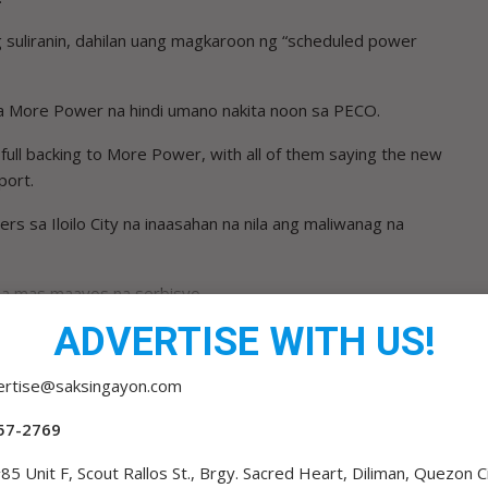
 suliranin, dahilan uang magkaroon ng “scheduled power
a More Power na hindi umano nakita noon sa PECO.
full ­backing to More Power, with all of them ­saying the new
port.
ers sa Iloilo City na inaasahan na nila ang maliwanag na
a mas maayos na serbisyo.
ADVERTISE WITH US!
sk everyone to bear with the situation and have a little more
solving the woes we had experienced for ­decades under PECO.
ertise@saksingayon.com
,” pahayag ni Msgr. Meliton Oso, pinuno ng Jaro Archdiocese
57-2769
ntegrated Electrical Engineers of the ­Philippines (IIEE) na
85 Unit F, Scout Rallos St., Brgy. Sacred Heart, Diliman, Quezon C
yahan umano ang bagong power supplier na tugunan ang