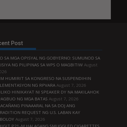
cent Post
O SA MGA OPISYAL NG GOBYERNO: SUMUNOD SA
ISIYA NG PILIPINAS SA WPS O MAGBITIW
August
2026
M HUMIRIT SA KONGRESO NA SUSPENDIHIN
LEMENTASYON NG RPVARA
August 7, 2026
LIKO HINIKAYAT NI SPEAKER DY NA MAKILAHOK
PAGBUO NG MGA BATAS
August 7, 2026
ACAÑANG PINAAARAL NA SA DOJ ANG
RADITION REQUEST NG U.S. LABAN KAY
IBOLOY
August 7, 2026
IGIT P21-M HALAGANG SMUGGLED CIGARETTES,