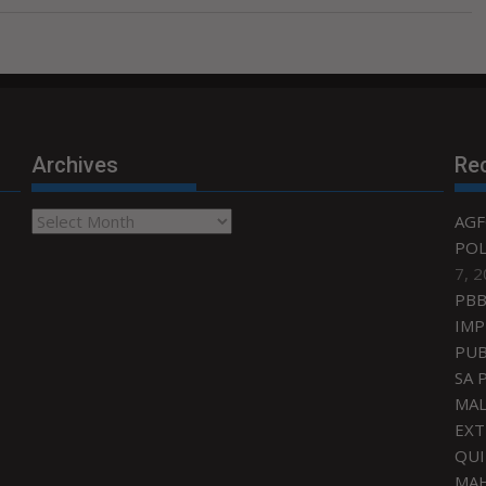
Archives
Re
Archives
AGF
POL
7, 
PBB
IMP
PUB
SA 
MAL
EXT
QU
MAH