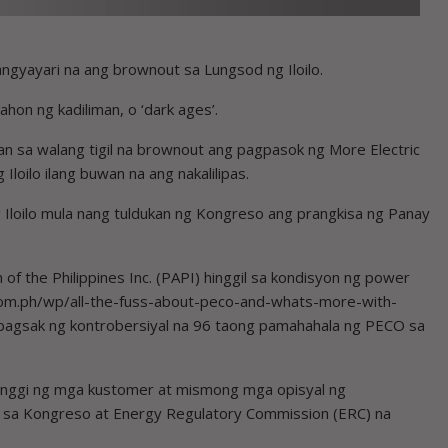
ngyayari na ang brownout sa Lungsod ng Iloilo.
on ng kadiliman, o ‘dark ages’.
ban sa walang tigil na brownout ang pagpasok ng More Electric
oilo ilang buwan na ang nakalilipas.
Iloilo mula nang tuldukan ng Kongreso ang prangkisa ng Panay
of the Philippines Inc. (PAPI) hinggil sa ­kondisyon ng power
pi.com.ph/wp/all-the-fuss-about-peco-and-whats-more-with-
agbagsak ng ­kontrobersiyal na 96 taong pamahahala ng PECO sa
anggi ng mga kustomer at mismong mga opisyal ng
gin sa Kongreso at Energy Regulatory Commission (ERC) na