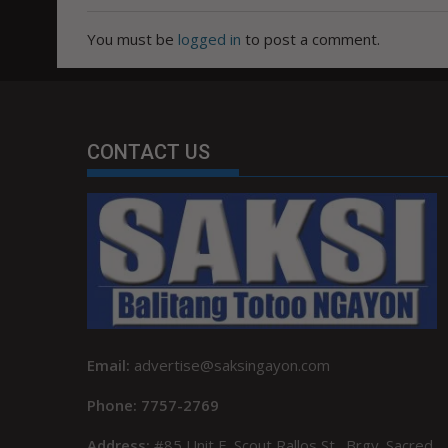
You must be
logged in
to post a comment.
CONTACT US
Email:
advertise@saksingayon.com
Phone: 7757-2769
Address:
#85 Unit F, Scout Rallos St., Brgy. Sacred