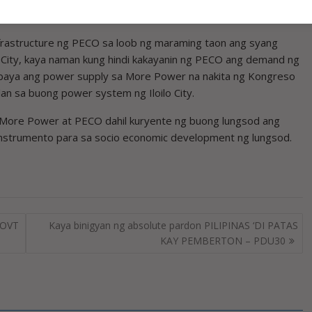
infrastructure ng PECO sa loob ng maraming taon ang syang
lo City, kaya naman kung hindi kakayanin ng PECO ang demand ng
aubaya ang power supply sa More Power na nakita ng Kongreso
an sa buong power system ng Iloilo City.
g More Power at PECO dahil kuryente ng buong lungsod ang
 ­instrumento para sa socio economic development ng lungsod.
GOVT
Kaya binigyan ng absolute pardon PILIPINAS ‘DI PATAS
KAY PEMBERTON – PDU30