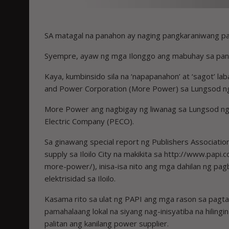
SA matagal na panahon ay ­naging pangkaraniwang pa
Syempre, ayaw ng mga ­Ilonggo ang mabuhay sa panah
Kaya, kumbinsido sila na ‘napapanahon’ at ‘sagot’ la
and Power Corporation (More Power) sa Lungsod ng Il
More Power ang nagbigay ng liwanag sa Lungsod ng 
Electric Company (PECO).
Sa ginawang special report ng Publishers Association 
supply sa ­Iloilo City na makikita sa http://www.pa
more-­power/), inisa-isa nito ang mga dahilan ng p
elektrisidad sa Iloilo.
Kasama rito sa ulat ng PAPI ang mga rason sa pagt
pamahalaang lokal na siyang nag-inisyatiba na hilin
palitan ang kanilang power supplier.