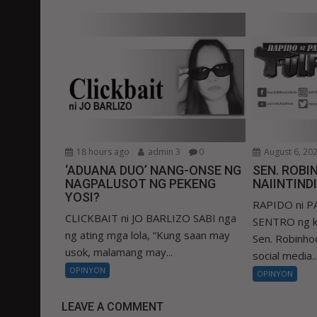
18 hours ago
admin 3
0
August 6, 20
‘ADUANA DUO’ NANG-ONSE NG
SEN. ROBIN
NAGPALUSOT NG PEKENG
NAIINTIND
YOSI?
RAPIDO ni 
CLICKBAIT ni JO BARLIZO SABI nga
SENTRO ng k
ng ating mga lola, “Kung saan may
Sen. Robinhoo
usok, malamang may...
social media..
OPINYON
OPINYON
LEAVE A COMMENT