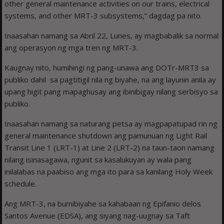
other general maintenance activities on our trains, electrical
systems, and other MRT-3 subsystems,” dagdag pa nito.
Inaasahan namang sa Abril 22, Lunes, ay magbabalik sa normal
ang operasyon ng mga tren ng MRT-3.
Kaugnay nito, humihingi ng pang-unawa ang DOTr-MRT3 sa
publiko dahil sa pagtitigil nila ng biyahe, na ang layunin anila ay
upang higit pang mapaghusay ang ibinibigay nilang serbisyo sa
publiko.
Inaasahan namang sa naturang petsa ay magpapatupad rin ng
general maintenance shutdown ang pamunuan ng Light Rail
Transit Line 1 (LRT-1) at Line 2 (LRT-2) na taun-taon namang
nilang isinasagawa, ngunit sa kasalukuyan ay wala pang
inilalabas na paabiso ang mga ito para sa kanilang Holy Week
schedule.
Ang MRT-3, na bumibiyahe sa kahabaan ng Epifanio delos
Santos Avenue (EDSA), ang siyang nag-uugnay sa Taft