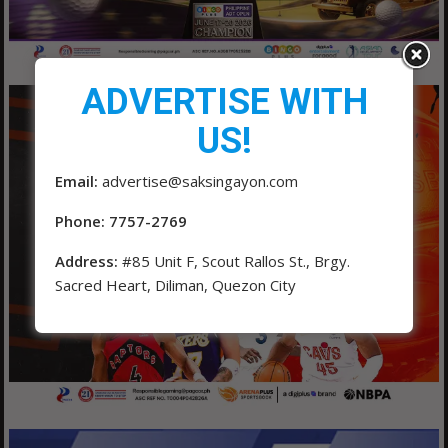
ADVERTISE WITH
US!
Email:
advertise@saksingayon.com
Phone: 7757-2769
Address:
#85 Unit F, Scout Rallos St., Brgy.
Sacred Heart, Diliman, Quezon City