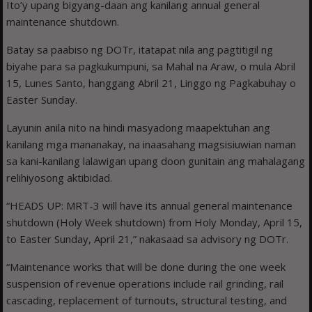
Ito’y upang bigyang-daan ang kanilang annual general
maintenance shutdown.
Batay sa paabiso ng DOTr, itatapat nila ang pagtitigil ng
biyahe para sa pagkukumpuni, sa Mahal na Araw, o mula Abril
15, Lunes Santo, hanggang Abril 21, Linggo ng Pagkabuhay o
Easter Sunday.
Layunin anila nito na hindi masyadong maapektuhan ang
kanilang mga mananakay, na inaasahang magsisiuwian naman
sa kani-kanilang lalawigan upang doon gunitain ang mahalagang
relihiyosong aktibidad.
“HEADS UP: MRT-3 will have its annual general maintenance
shutdown (Holy Week shutdown) from Holy Monday, April 15,
to Easter Sunday, April 21,” nakasaad sa advisory ng DOTr.
“Maintenance works that will be done during the one week
suspension of revenue operations include rail grinding, rail
cascading, replacement of turnouts, structural testing, and