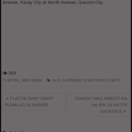
Avenue, Pasay City at North Avenue, Quezon City.
503
,
,
METRO
NEWS BREAK
mrt3
SUSPENDED OPERATIONS OF MRT3
Post
PLASTIK DAW? HEART
SENADO MAG-IIMBESTIGA
navigation
PUMALAG SA BASHER
NA RIN SA WATER
SHORTAGE