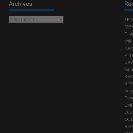
Archives
Re
Archives
SEN
MGA
Disi
unla
PAN
PIT
DAV
Sa 
KAK
4 P
Aug
Tun
EMP
202
COM
REP