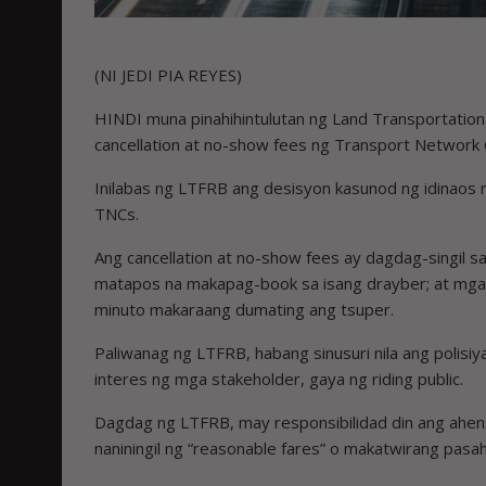
(NI JEDI PIA REYES)
HINDI muna pinahihintulutan ng Land Transportation
cancellation at no-show fees ng Transport Network 
Inilabas ng LTFRB ang desisyon kasunod ng idinaos 
TNCs.
Ang cancellation at no-show fees ay dagdag-singil 
matapos na makapag-book sa isang drayber; at mga pa
minuto makaraang dumating ang tsuper.
Paliwanag ng LTFRB, habang sinusuri nila ang polisi
interes ng mga stakeholder, gaya ng riding public.
Dagdag ng LTFRB, may responsibilidad din ang ahensy
naniningil ng “reasonable fares” o makatwirang pasa