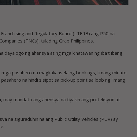
 Franchising and Regulatory Board (LTFRB) ang P50 na
Companies (TNCs), tulad ng Grab Philippines.
na dayalogo ng ahensya at ng mga kinatawan ng iba’t ibang
sa mga pasahero na magkakansela ng bookings, limang minuto
sahero na hindi sisipot sa pick-up point sa loob ng limang
ya, may mandato ang ahensya na tiyakin ang proteksyon at
a na siguraduhin na ang Public Utility Vehicles (PUV) ay
he.