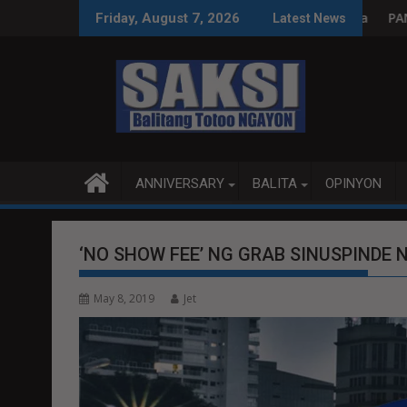
Skip
n, tamang paggastos susi sa pag-unlad
PANANAMPALATAYA
Friday, August 7, 2026
Latest News
to
content
ANNIVERSARY
BALITA
OPINYON
‘NO SHOW FEE’ NG GRAB SINUSPINDE 
May 8, 2019
Jet