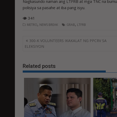
Nagkasundo naman ang LTFRB at mga TNC na bumuo 
polisiya sa pasahe at iba pang isyu.
341
,
,
METRO
NEWS BREAK
GRAB
LTFRB
Post
300-K VOLUNTEERS IKAKALAT NG PPCRV SA
navigation
ELEKSIYON
Related posts