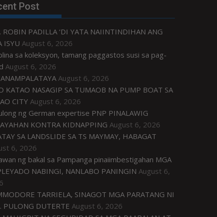
cent Post
. ROBIN PADILLA ‘DI YATA NAIINTINDIHAN ANG
 ISYU
August 6, 2026
plina sa koleksyon, tamang paggastos susi sa pag-
d
August 6, 2026
ANAMPALATAYA
August 6, 2026
O KATAO NASAGIP SA TUMAOB NA PUMP BOAT SA
AO CITY
August 6, 2026
tulong ng German expertise PNP PINALAWIG
AYAHAN KONTRA KIDNAPPING
August 6, 2026
ATAY SA LANDSLIDE SA TS MAYMAY, HABAGAT
ust 6, 2026
awan ng bakal sa Pampanga pinaiimbestigahan MGA
LEYADO NABINGI, NANLABO PANINGIN
August 6,
6
MODORE TARRIELA, SINAGOT MGA PARATANG NI
. PULONG DUTERTE
August 6, 2026