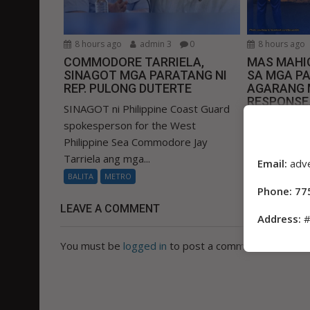
8 hours ago
admin 3
0
8 hours ago
COMMODORE TARRIELA,
MAS MAHIG
SINAGOT MGA PARATANG NI
SA MGA P
REP. PULONG DUTERTE
AGARANG 
RESPONSE, 
SINAGOT ni Philippine Coast Guard
NANAWAGAN s
spokesperson for the West
Bong Go ng 
Philippine Sea Commodore Jay
seguridad sa
Tarriela ang mga...
Email:
adv
BALITA
METR
BALITA
METRO
Phone: 77
LEAVE A COMMENT
Address:
#
You must be
logged in
to post a comment.