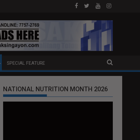
PUMP BOAT SA DAVAO CITY
Sa tulong ng German expertise PNP PINALA
SPECIAL FEATURE
NATIONAL NUTRITION MONTH 2026
Video
Player