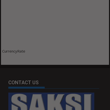
CurrencyRate
CONTACT US