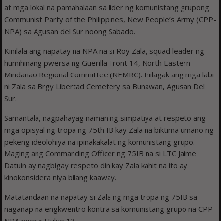
at mga lokal na pamahalaan sa lider ng komunistang grupong
Communist Party of the Philippines, New People’s Army (CPP-
NPA) sa Agusan del Sur noong Sabado.
Kinilala ang napatay na NPA na si Roy Zala, squad leader ng
humihinang pwersa ng Guerilla Front 14, North Eastern
Mindanao Regional Committee (NEMRC). Inilagak ang mga labi
ni Zala sa Brgy Libertad Cemetery sa Bunawan, Agusan Del
Sur.
Samantala, nagpahayag naman ng simpatiya at respeto ang
mga opisyal ng tropa ng 75th IB kay Zala na biktima umano ng
pekeng ideolohiya na ipinakakalat ng komunistang grupo.
Maging ang Commanding Officer ng 75IB na si LTC Jaime
Datuin ay nagbigay respeto din kay Zala kahit na ito ay
kinokonsidera niya bilang kaaway.
Matatandaan na napatay si Zala ng mga tropa ng 75IB sa
naganap na engkwentro kontra sa komunistang grupo na CPP-
NPA noong Hulyo 13.