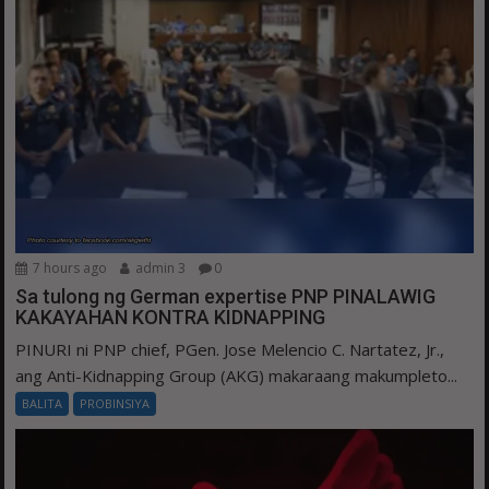
7 hours ago
admin 3
0
Sa tulong ng German expertise PNP PINALAWIG
KAKAYAHAN KONTRA KIDNAPPING
PINURI ni PNP chief, PGen. Jose Melencio C. Nartatez, Jr.,
ang Anti-Kidnapping Group (AKG) makaraang makumpleto...
BALITA
PROBINSIYA