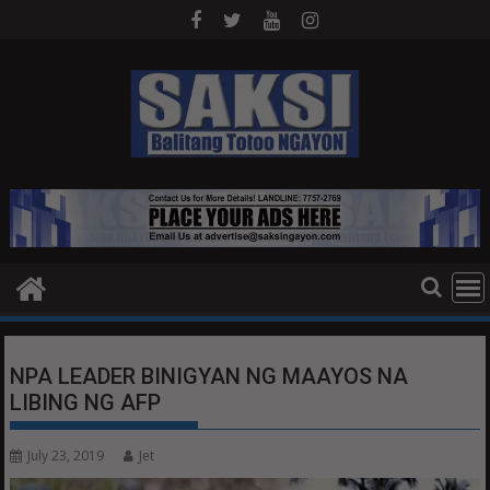
Skip
to
content
NPA LEADER BINIGYAN NG MAAYOS NA
LIBING NG AFP
July 23, 2019
Jet