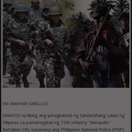
(NI AMIHAN SABILLO)
MAAYOS na libing ang ipinagkaloob ng Sandatahang Lakas ng
Pilipinas sa pamamagitan ng 75th Infantry “Marauder”
Battalion (IB), katuwang ang Philippine National Police (PNP)