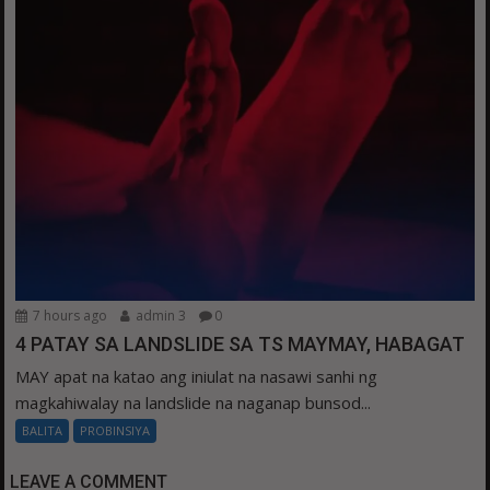
7 hours ago
admin 3
0
4 PATAY SA LANDSLIDE SA TS MAYMAY, HABAGAT
MAY apat na katao ang iniulat na nasawi sanhi ng
magkahiwalay na landslide na naganap bunsod...
BALITA
PROBINSIYA
LEAVE A COMMENT