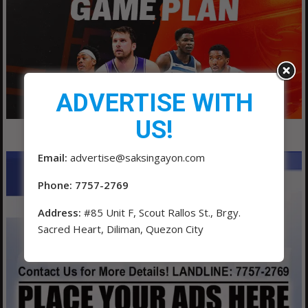
ADVERTISE WITH
US!
Email:
advertise@saksingayon.com
Phone: 7757-2769
Address:
#85 Unit F, Scout Rallos St., Brgy.
Sacred Heart, Diliman, Quezon City