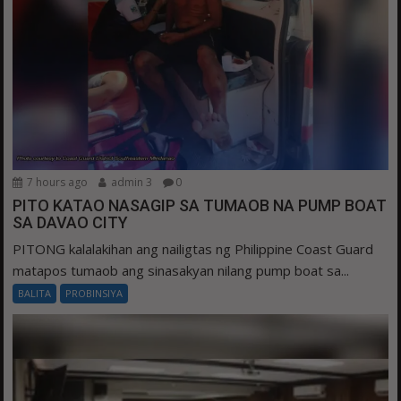
7 hours ago
admin 3
0
PITO KATAO NASAGIP SA TUMAOB NA PUMP BOAT
SA DAVAO CITY
PITONG kalalakihan ang nailigtas ng Philippine Coast Guard
matapos tumaob ang sinasakyan nilang pump boat sa...
BALITA
PROBINSIYA