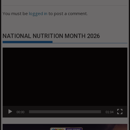
You must be
logged in
to post a comment.
NATIONAL NUTRITION MONTH 2026
Video
Player
00:00
01:04