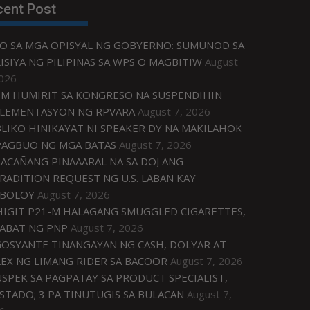
cent Post
O SA MGA OPISYAL NG GOBYERNO: SUMUNOD SA
ISIYA NG PILIPINAS SA WPS O MAGBITIW
August
2026
M HUMIRIT SA KONGRESO NA SUSPENDIHIN
LEMENTASYON NG RPVARA
August 7, 2026
LIKO HINIKAYAT NI SPEAKER DY NA MAKILAHOK
PAGBUO NG MGA BATAS
August 7, 2026
ACAÑANG PINAAARAL NA SA DOJ ANG
RADITION REQUEST NG U.S. LABAN KAY
IBOLOY
August 7, 2026
IGIT P21-M HALAGANG SMUGGLED CIGARETTES,
ABAT NG PNP
August 7, 2026
OSYANTE TINANGAYAN NG CASH, DOLYAR AT
EX NG LIMANG RIDER SA BACOOR
August 7, 2026
USPEK SA PAGPATAY SA PRODUCT SPECIALIST,
STADO; 3 PA TINUTUGIS SA BULACAN
August 7,