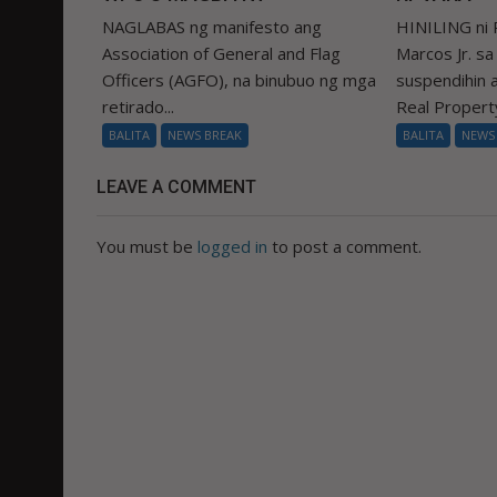
NAGLABAS ng manifesto ang
HINILING ni 
Association of General and Flag
Marcos Jr. s
Officers (AGFO), na binubuo ng mga
suspendihin
retirado...
Real Property
BALITA
NEWS BREAK
BALITA
NEWS
LEAVE A COMMENT
You must be
logged in
to post a comment.