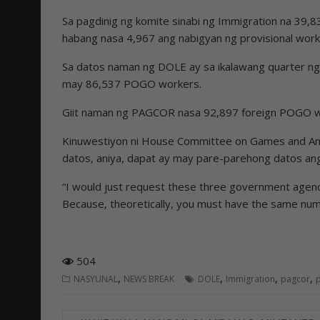
Sa pagdinig ng komite sinabi ng Immigration na 39,83
habang nasa 4,967 ang nabigyan ng provisional wor
Sa datos naman ng DOLE ay sa ikalawang quarter ng 
may 86,537 POGO workers.
Giit naman ng PAGCOR nasa 92,897 foreign POGO wo
Kinuwestiyon ni House Committee on Games and Am
datos, aniya, dapat ay may pare-parehong datos ang
“I would just request these three government agenci
Because, theoretically, you must have the same numb
504
,
,
,
,
NASYUNAL
NEWS BREAK
DOLE
Immigration
pagcor
Post