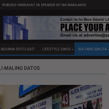
 SPEAKER DY NA MAKILAHOK SA PAGBUO NG MGA BATAS
MALACAÑANG PINAAARAL NA SA 
ADUANA SPOTLIGHT
LIFESTYLE SAKSI
IBA PANG BALITA
LI-MALING DATOS