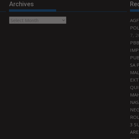
Archives
Re
Archives
AGF
POL
7, 
PBB
IMP
PUB
SA 
MAL
EXT
QU
MAH
NAS
NEG
ROL
3 S
ARE