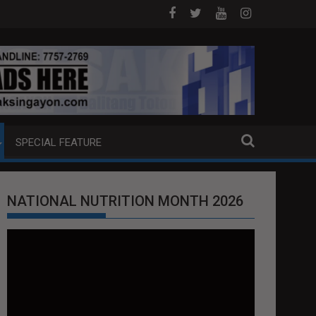
DOJ ANG EXTRADITION REQUEST NG U.S. LABAN KAY QUIBOLOY
MAHIGIT P21-M HALAGANG SMUGGLED C
SPECIAL FEATURE
NATIONAL NUTRITION MONTH 2026
Video
Player