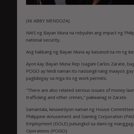
(NI ABBY MENDOZA)
NAIS ng Bayan Muna na rebyuhin ang impact ng Phi
national security.
Ang hakbang ng Bayan Muna ay kasunod na rin ng i
Ayon kay Bayan Muna Rep Isagani Carlos Zarate, b
POGO ay hindi naman ito nasisingil nang maayos ga
pagbibigay sa mga ito ng work permits.
“There are also related serious issues of money laund
trafficking and other crimes,” paliwanag ni Zarate.
Samantala, kinuwetiyon naman ng House Committe
Philippine Amusement and Gaming Corporation (PAG
Employment (DOLE) patungkol sa dami ng manggagaw
Operations (POGO).