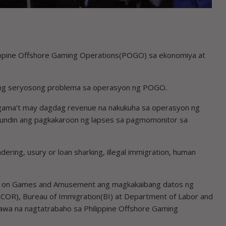
lippine Offshore Gaming Operations(POGO) sa ekonomiya at
lang seryosong problema sa operasyon ng POGO.
agama’t may dagdag revenue na nakukuha sa operasyon ng
yundin ang pagkakaroon ng lapses sa pagmomonitor sa
ering, usury or loan sharking, illegal immigration, human
e on Games and Amusement ang magkakaibang datos ng
COR), Bureau of Immigration(BI) at Department of Labor and
a na nagtatrabaho sa Philippine Offshore Gaming