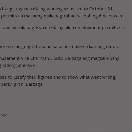
1 ang inisyuhan nila ng working visas simula October 31,
k permits na maaaring makapagtrabao sa loob ng 6 na buwan.
taon ay nakapag-isyu na sila ng alien employment permits sa
rkers ang nagtatrabaho sa bansa base sa kanilang datos.
usement Vice Chairman Elpidio Barzaga ang magkakaibang
 tatlong ahensya.
es to justify their figures and to show what went wrong.
ers,” giit ni Barzaga.
pogo