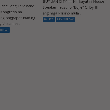
BUTUAN CITY — Hinikayat ni House
Pangulong Ferdinand
Speaker Faustino “Bojie” G. Dy III
a Kongreso na
ang mga Pilipino mula...
 ang pagpapatupad ng
BALITA
NEWS BREAK
 Valuation...
 BREAK