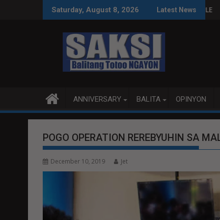
Skip
AS SA WPS O MAGBITIW
SA KONGRESO NA SUSPENDIHIN IMPLEMENTASYON NG RPVARA
PUBLIKO HINIKAYAT NI
Saturday, August 8, 2026
Latest News
to
content
ANNIVERSARY
BALITA
OPINYON
POGO OPERATION REREBYUHIN SA MA
December 10, 2019
Jet