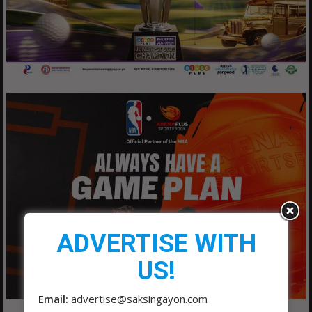
ADVERTISE WITH
US!
Email:
advertise@saksingayon.com