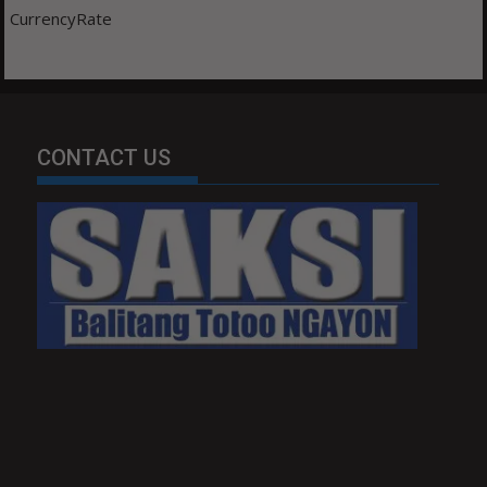
CurrencyRate
CONTACT US