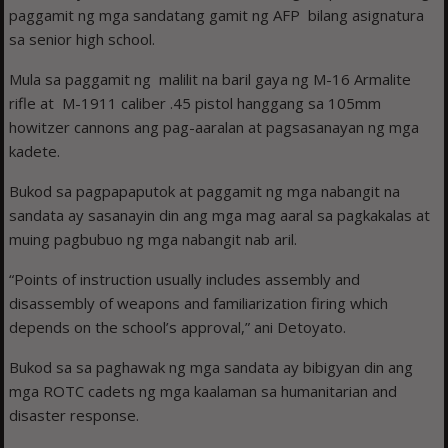
paggamit ng mga sandatang gamit ng AFP bilang asignatura
sa senior high school.
Mula sa paggamit ng malilit na baril gaya ng M-16 Armalite
rifle at M-1911 caliber .45 pistol hanggang sa 105mm
howitzer cannons ang pag-aaralan at pagsasanayan ng mga
kadete.
Bukod sa pagpapaputok at paggamit ng mga nabangit na
sandata ay sasanayin din ang mga mag aaral sa pagkakalas at
muing pagbubuo ng mga nabangit nab aril.
“Points of instruction usually includes assembly and
disassembly of weapons and familiarization firing which
depends on the school’s approval,” ani Detoyato.
Bukod sa sa paghawak ng mga sandata ay bibigyan din ang
mga ROTC cadets ng mga kaalaman sa humanitarian and
disaster response.