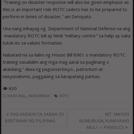
“Training on disaster response will also be given emphasis as
this is an important role ROTC cadets has to be prepared to
perform in times of disaster,” ani Detoyato.
Una nang inihayag ng Department of National Defense na ang
mandatory ROTC bill ay hindi “military-centric” sa halip ay naka
tutok ito sa values formation.
Nabataid na sa ilalim ng House Bill 8961 o mandatory ROTC
training sasailalim ang mga mag aaral sa paglinang s
akanilang,” diwa ng pagseserbisyo., patriotism at
nasyunalismo, paggalang sa karapatang pantao.
630
,
NASYUNAL
NEWS BREAK
ROTC
Post
PAG-ANGKIN SA SABAH ‘DI
MT. MAYON
navigation
BIBITIWAN NG PILIPINAS
BUMUBUGA,YUMAYANIG
MULI — PHIVOLCS