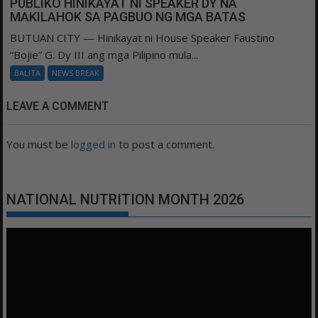
PUBLIKO HINIKAYAT NI SPEAKER DY NA
MAKILAHOK SA PAGBUO NG MGA BATAS
BUTUAN CITY — Hinikayat ni House Speaker Faustino
“Bojie” G. Dy III ang mga Pilipino mula...
BALITA
NEWS BREAK
LEAVE A COMMENT
You must be
logged in
to post a comment.
NATIONAL NUTRITION MONTH 2026
Video
Player