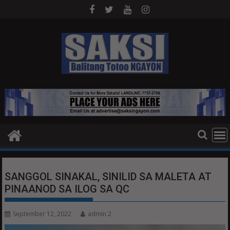
Skip
to
content
SANGGOL SINAKAL, SINILID SA MALETA AT
PINAANOD SA ILOG SA QC
September 12, 2022
admin 2