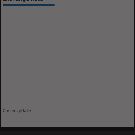
CurrencyRate