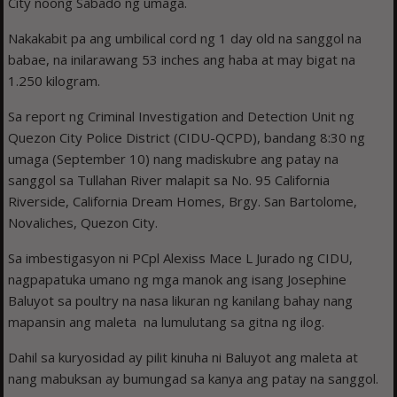
City noong Sabado ng umaga.
Nakakabit pa ang umbilical cord ng 1 day old na sanggol na
babae, na inilarawang 53 inches ang haba at may bigat na
1.250 kilogram.
Sa report ng Criminal Investigation and Detection Unit ng
Quezon City Police District (CIDU-QCPD), bandang 8:30 ng
umaga (September 10) nang madiskubre ang patay na
sanggol sa Tullahan River malapit sa No. 95 California
Riverside, California Dream Homes, Brgy. San Bartolome,
Novaliches, Quezon City.
Sa imbestigasyon ni PCpl Alexiss Mace L Jurado ng CIDU,
nagpapatuka umano ng mga manok ang isang Josephine
Baluyot sa poultry na nasa likuran ng kanilang bahay nang
mapansin ang maleta na lumulutang sa gitna ng ilog.
Dahil sa kuryosidad ay pilit kinuha ni Baluyot ang maleta at
nang mabuksan ay bumungad sa kanya ang patay na sanggol.