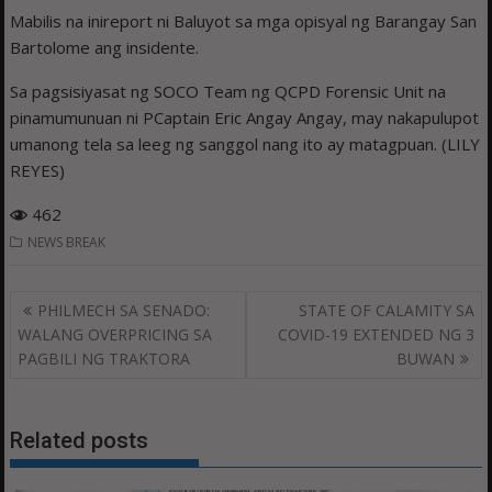
Mabilis na inireport ni Baluyot sa mga opisyal ng Barangay San
Bartolome ang insidente.
Sa pagsisiyasat ng SOCO Team ng QCPD Forensic Unit na
pinamumunuan ni PCaptain Eric Angay Angay, may nakapulupot
umanong tela sa leeg ng sanggol nang ito ay matagpuan. (LILY
REYES)
462
NEWS BREAK
Post
PHILMECH SA SENADO:
STATE OF CALAMITY SA
navigation
WALANG OVERPRICING SA
COVID-19 EXTENDED NG 3
PAGBILI NG TRAKTORA
BUWAN
Related posts