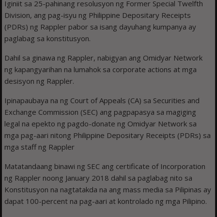
Iginiit sa 25-pahinang resolusyon ng Former Special Twelfth
Division, ang pag-isyu ng Philippine Depositary Receipts
(PDRs) ng Rappler pabor sa isang dayuhang kumpanya ay
paglabag sa konstitusyon.
Dahil sa ginawa ng Rappler, nabigyan ang Omidyar Network
ng kapangyarihan na lumahok sa corporate actions at mga
desisyon ng Rappler.
Ipinapaubaya na ng Court of Appeals (CA) sa Securities and
Exchange Commission (SEC) ang pagpapasya sa magiging
legal na epekto ng pagdo-donate ng Omidyar Network sa
mga pag-aari nitong Philippine Depositary Receipts (PDRs) sa
mga staff ng Rappler
Matatandaang binawi ng SEC ang certificate of Incorporation
ng Rappler noong January 2018 dahil sa paglabag nito sa
Konstitusyon na nagtatakda na ang mass media sa Pilipinas ay
dapat 100-percent na pag-aari at kontrolado ng mga Pilipino.