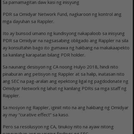
Sa pamamagitan daw kasi ng inisyung
PDR sa Omidyar Network Fund, nagkaroon ng kontrol ang
mga dayuhan sa Rappler.
Ito ay bunsod umano ng kundisyong nakapaloob sa inisyung
PDR sa Omidyar na nagsasabing obligado ang Rappler na sila
ay konsultahin bago ito gumawa ng hakbang na makakaapekto
sa kanilang karapatan bilang PDR holder.
Sa naunang desisyon ng CA noong Hulyo 2018, hindi nito
pinaburan ang petisyon ng Rappler at sa halip, inatasan nito
ang SEC na pag-aralan ang epektong ligal ng pagdodonate ng
Omidyar Network ng lahat ng kanilang PDRs sa mga staff ng
Rappler.
Sa mosyon ng Rappler, iginiit nito na ang hakbang ng Omidyar
ay may “curative effect” sa kaso.
Pero sa resolusyon ng CA, tinukoy nito na ayaw nitong
pangunahan ang magiging findings ng SEC.