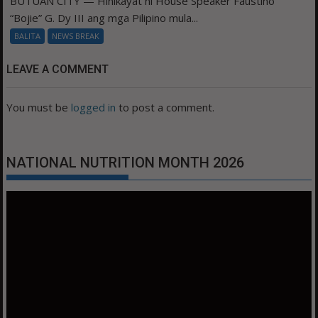
BUTUAN CITY — Hinikayat ni House Speaker Faustino
“Bojie” G. Dy III ang mga Pilipino mula...
BALITA
NEWS BREAK
LEAVE A COMMENT
You must be
logged in
to post a comment.
NATIONAL NUTRITION MONTH 2026
Video
Player