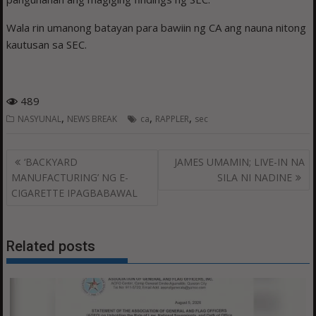
Wala rin umanong batayan para bawiin ng CA ang nauna nitong
kautusan sa SEC.
489
,
,
,
NASYUNAL
NEWS BREAK
ca
RAPPLER
sec
Post
‘BACKYARD
JAMES UMAMIN; LIVE-IN NA
navigation
MANUFACTURING’ NG E-
SILA NI NADINE
CIGARETTE IPAGBABAWAL
Related posts