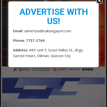
ADVERTISE WITH
US!
Email:
advertise@saksingayon.com
Phone: 7757-2769
Address:
#85 Unit F, Scout Rallos St., Brgy.
Sacred Heart, Diliman, Quezon City