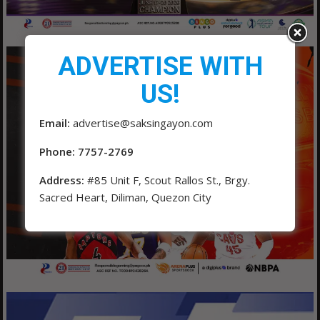
ADVERTISE WITH
US!
Email:
advertise@saksingayon.com
Phone: 7757-2769
Address:
#85 Unit F, Scout Rallos St., Brgy.
Sacred Heart, Diliman, Quezon City