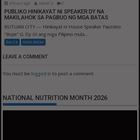
6 hours ago
admin 3
0
PUBLIKO HINIKAYAT NI SPEAKER DY NA
MAKILAHOK SA PAGBUO NG MGA BATAS
BUTUAN CITY — Hinikayat ni House Speaker Faustino
“Bojie” G. Dy III ang mga Pilipino mula...
BALITA
NEWS BREAK
LEAVE A COMMENT
You must be
logged in
to post a comment.
NATIONAL NUTRITION MONTH 2026
Video
Player