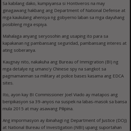
Sa kabilang dako, kumpiyansa si Hontiveros na may
ginagawang hakbang ang Department of National Defense at
mga kaukulang ahensya ng gobyerno laban sa mga dayuhang
posibleng mga espiya.
Mahalaga anyang seryosohin ang usaping ito para sa
kapakanan ng pambansang seguridad, pambansang interes at
ating soberanya.
Kaugnay nito, nakakuha ang Bureau of Immigration (BI) ng
mga detalye ng umano’y Chinese spy na sangkot sa
pagmamanman sa military at police bases kasama ang EDCA
sites.
Ito, ayon kay BI Commissioner Joel Viado ay matapos ang
beripikasyon sa 39-anyos na suspek na labas-masok sa bansa
mula 2015 at may asawang Pilipina.
Ang impormasyon ay ibinahagi ng Department of Justice (DOJ)
at National Bureau of Investigation (NBI) upang suportahan