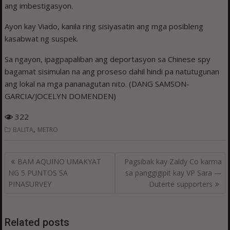
ang imbestigasyon.
Ayon kay Viado, kanila ring sisiyasatin ang mga posibleng
kasabwat ng suspek.
Sa ngayon, ipagpapaliban ang deportasyon sa Chinese spy
bagamat sisimulan na ang proseso dahil hindi pa natutugunan
ang lokal na mga pananagutan nito. (DANG SAMSON-
GARCIA/JOCELYN DOMENDEN)
322
,
BALITA
METRO
Post
BAM AQUINO UMAKYAT
Pagsibak kay Zaldy Co karma
navigation
NG 5 PUNTOS SA
sa panggigipit kay VP Sara —
PINASURVEY
Duterte supporters
Related posts