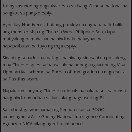
Ito ay kasunod ng pagkakaaresto sa isang Chinese national na
sangkot sa pang-eespiya.
Ayon kay Hontiveros, habang patuloy na nagpapabalik-balik
ang monster ship ng China sa West Philippine Sea, dapat
matiyak ng pamahalaan na hindi natin hahayaan na
napapalibutan na tayo ng mga espiya.
Sinabi ng senador na matagal na niyang sinasabi na posibleng
may Chinese spies sa bansa lalo na noong nagkaroon ng Visa
Upon Arrival scheme sa Bureau of Immigration na nagresulta
sa Pastillas scam.
Napakarami anyang Chinese nationals na nakapasok sa bansa
nang hindi dumadaan sa kaukulang pagsusuri ng BI.
Sa imbestigasyon naman ng Senado ukol sa POGO,
binansagan si Alice Guo ng National Intelligence Coordinating
Agency o NICA bilang agent of influence.