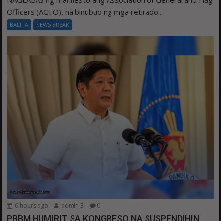
NAGLABAS ng manifesto ang Association of General and Flag
Officers (AGFO), na binubuo ng mga retirado...
BALITA
NEWS BREAK
6 hours ago
admin 3
0
PBBM HUMIRIT SA KONGRESO NA SUSPENDIHIN