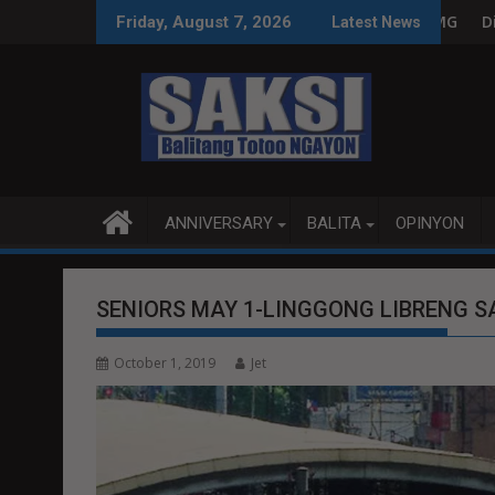
Skip
nal Day of the World's Indigenous Peoples and National Indi
'DI YATA NAIINTINDIHAN ANG MGA ISYU
Disiplina sa koleksyon, tam
Friday, August 7, 2026
Latest News
to
content
ANNIVERSARY
BALITA
OPINYON
SENIORS MAY 1-LINGGONG LIBRENG S
October 1, 2019
Jet