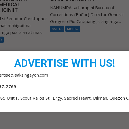
MEDICAL
NANUMPA sa harap ni Bureau of
IGINIIT
Corrections (BuCor) Director General
i Senador Christopher
Gregorio Pio Catapang Jr. ang mga...
mas mahigpit na
BALITA
METRO
 mga paaralan at mas...
O
ADVERTISE WITH US!
ertise@saksingayon.com
57-2769
85 Unit F, Scout Rallos St., Brgy. Sacred Heart, Diliman, Quezon C