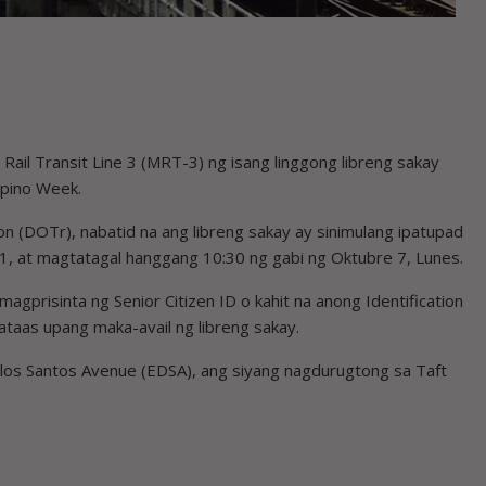
Rail Transit Line 3 (MRT-3) ng isang linggong libreng sakay
lipino Week.
n (DOTr), nabatid na ang libreng sakay ay sinimulang ipatupad
1, at magtatagal hanggang 10:30 ng gabi ng Oktubre 7, Lunes.
gprisinta ng Senior Citizen ID o kahit na anong Identification
taas upang maka-avail ng libreng sakay.
os Santos Avenue (EDSA), ang siyang nagdurugtong sa Taft