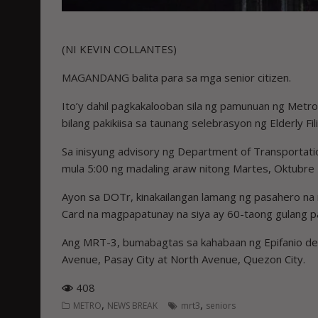
(NI KEVIN COLLANTES)
MAGANDANG balita para sa mga senior citizen.
Ito’y dahil pagkakalooban sila ng pamunuan ng Metro 
bilang pakikiisa sa taunang selebrasyon ng Elderly Fi
Sa inisyung advisory ng Department of Transportatio
mula 5:00 ng madaling araw nitong Martes, Oktubre 
Ayon sa DOTr, kinakailangan lamang ng pasahero na ma
Card na magpapatunay na siya ay 60-taong gulang pa
Ang MRT-3, bumabagtas sa kahabaan ng Epifanio del
Avenue, Pasay City at North Avenue, Quezon City.
408
,
,
METRO
NEWS BREAK
mrt3
seniors