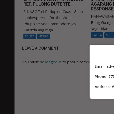
REP. PULONG DUTERTE
AGARANG 
RESPONSE, 
SINAGOT ni Philippine Coast Guard
NANAWAGAN s
spokesperson for the West
Bong Go ng 
Philippine Sea Commodore Jay
seguridad sa
Tarriela ang mga...
BALITA
METR
BALITA
METRO
LEAVE A COMMENT
You must be
logged in
to post a comment.
Email:
adv
Phone: 77
Address:
#