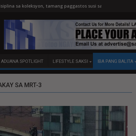
genous Peoples Day
ang paggastos susi sa pag-unlad
PANANAMPALATAYA
ADUANA SPOTLIGHT
LIFESTYLE SAKSI
IBA PANG BALITA
AKAY SA MRT-3