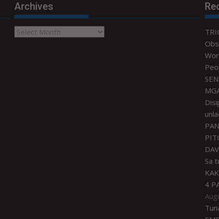
Archives
Re
Archives
TRI
Obse
Worl
Peo
SEN
MGA
Disi
unla
PAN
PIT
DAV
Sa 
KAK
4 P
Aug
Tun