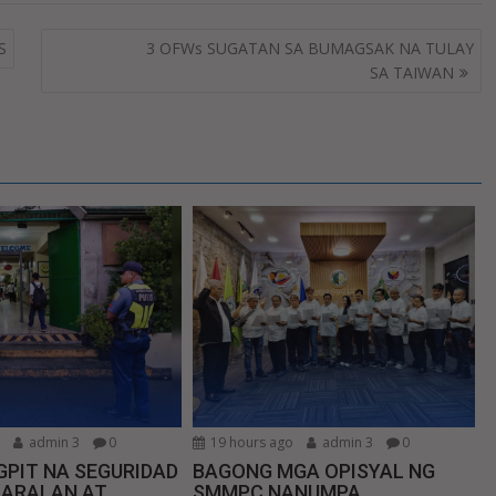
S
3 OFWs SUGATAN SA BUMAGSAK NA TULAY
SA TAIWAN
o
admin 3
0
19 hours ago
admin 3
0
PIT NA SEGURIDAD
BAGONG MGA OPISYAL NG
AARALAN AT
SMMPC NANUMPA