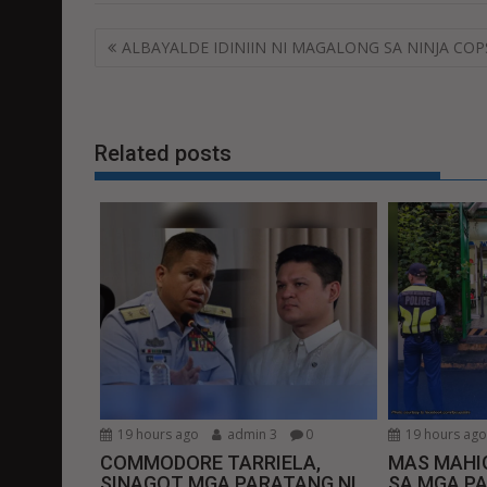
Post
ALBAYALDE IDINIIN NI MAGALONG SA NINJA COP
navigation
Related posts
19 hours ago
admin 3
0
19 hours ag
COMMODORE TARRIELA,
MAS MAHIG
SINAGOT MGA PARATANG NI
SA MGA P