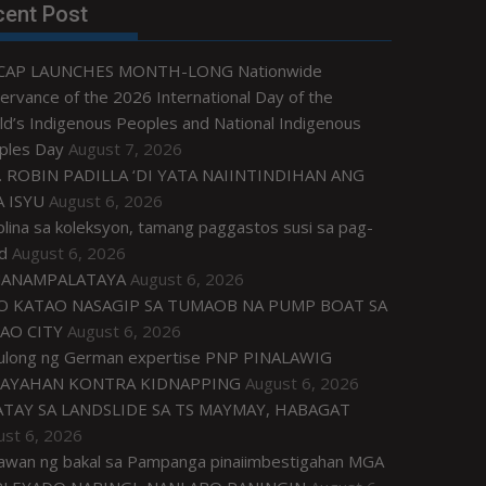
cent Post
CAP LAUNCHES MONTH-LONG Nationwide
rvance of the 2026 International Day of the
d’s Indigenous Peoples and National Indigenous
ples Day
August 7, 2026
. ROBIN PADILLA ‘DI YATA NAIINTINDIHAN ANG
 ISYU
August 6, 2026
plina sa koleksyon, tamang paggastos susi sa pag-
d
August 6, 2026
ANAMPALATAYA
August 6, 2026
O KATAO NASAGIP SA TUMAOB NA PUMP BOAT SA
AO CITY
August 6, 2026
tulong ng German expertise PNP PINALAWIG
AYAHAN KONTRA KIDNAPPING
August 6, 2026
ATAY SA LANDSLIDE SA TS MAYMAY, HABAGAT
ust 6, 2026
awan ng bakal sa Pampanga pinaiimbestigahan MGA