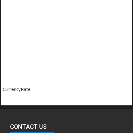
CurrencyRate
CONTACT US