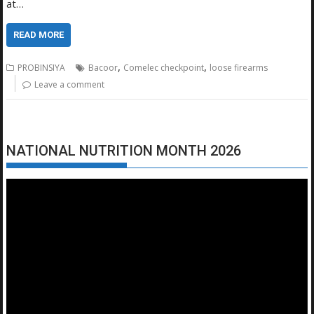
at…
READ MORE
,
,
PROBINSIYA
Bacoor
Comelec checkpoint
loose firearms
Leave a comment
NATIONAL NUTRITION MONTH 2026
Video
Player