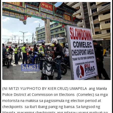
(NI MITZI YU/PHOTO BY KIER CRUZ) UMAPELA ang Manila
Police District at Commission on Elections (Comelec) sa mga
motorista na makiisa sa pagsisimula ng election period at
checkpoints sa iba’t ibang panig ng bansa. Sa lungsod ng
Maynila, maraming checkpoints ang inilagay upang matiyak na