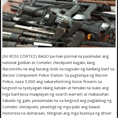
(NI ROSS CORTEZ) BAGO pa man pormal na pasimulan ang
national gunban at Comelec checkpoint kagabi, ilang
Bacooreño na ang kusang-loob na nagsuko ng kanilang baril sa
Bacoor Component Police Station. Sa pagtataya ng Bacoor
Police, nasa 5,000 ang nakarehistrong loose firearm sa
lungsod na tyatyagain nilang katukin at himukin na isuko ang
mga baril kesa maaplayan ng search warrant at makasuhan
Sabado ng gabi, pinasimulan na sa lungsod ang paglalatag ng
Comelec checkpoint, pinatitigil ng mga pulis ang bawat
motorista na dumaraan, titingnan ang mga lisensya ng driver