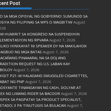
cent Post
O SA MGA OPISYAL NG GOBYERNO: SUMUNOD SA
ISIYA NG PILIPINAS SA WPS O MAGBITIW
August
2026
M HUMIRIT SA KONGRESO NA SUSPENDIHIN
LEMENTASYON NG RPVARA
August 7, 2026
LIKO HINIKAYAT NI SPEAKER DY NA MAKILAHOK
PAGBUO NG MGA BATAS
August 7, 2026
ACAÑANG PINAAARAL NA SA DOJ ANG
RADITION REQUEST NG U.S. LABAN KAY
IBOLOY
August 7, 2026
IGIT P21-M HALAGANG SMUGGLED CIGARETTES,
ABAT NG PNP
August 7, 2026
OSYANTE TINANGAYAN NG CASH, DOLYAR AT
EX NG LIMANG RIDER SA BACOOR
August 7, 2026
USPEK SA PAGPATAY SA PRODUCT SPECIALIST,
STADO; 3 PA TINUTUGIS SA BULACAN
August 7,