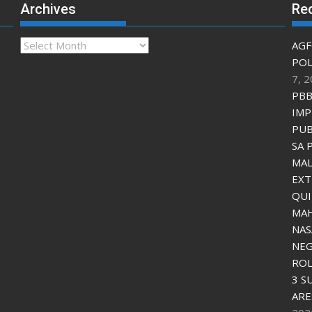
Archives
Re
Archives
AGF
POL
7, 
PBB
IMP
PUB
SA 
MAL
EXT
QU
MAH
NAS
NEG
ROL
3 S
ARE