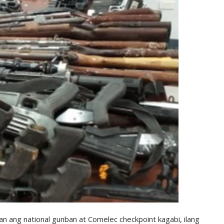
ang national gunban at Comelec checkpoint kagabi, ilang