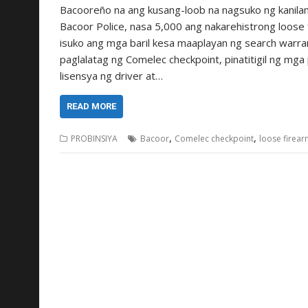
Bacooreño na ang kusang-loob na nagsuko ng kanilan
Bacoor Police, nasa 5,000 ang nakarehistrong loose f
isuko ang mga baril kesa maaplayan ng search warra
paglalatag ng Comelec checkpoint, pinatitigil ng mg
lisensya ng driver at…
READ MORE
,
,
PROBINSIYA
Bacoor
Comelec checkpoint
loose firea