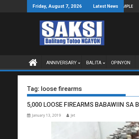
Skip
INAS SA WPS O MAGBITIW
T SA KONGRESO NA SUSPENDIHIN IMPLEMENTASYON NG RPVARA
PUBLIKO HINIKAYAT 
Friday, August 7, 2026
Latest News
to
content
ANNIVERSARY
BALITA
OPINYON
Tag:
loose firearms
5,000 LOOSE FIREARMS BABAWIIN SA
January 13, 2019
Jet