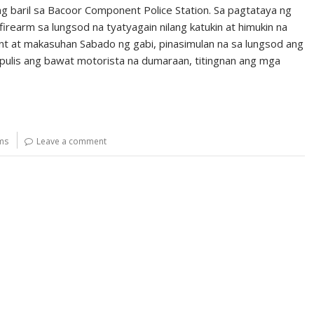
g baril sa Bacoor Component Police Station. Sa pagtataya ng
irearm sa lungsod na tyatyagain nilang katukin at himukin na
nt at makasuhan Sabado ng gabi, pinasimulan na sa lungsod ang
a pulis ang bawat motorista na dumaraan, titingnan ang mga
rms
Leave a comment