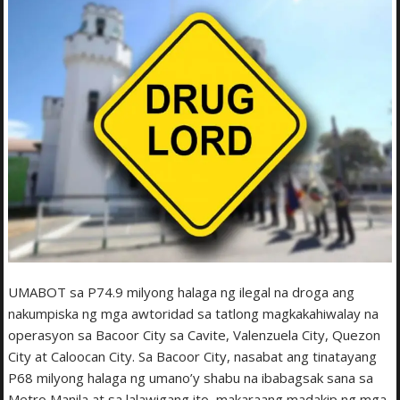
UMABOT sa P74.9 milyong halaga ng ilegal na droga ang
nakumpiska ng mga awtoridad sa tatlong magkakahiwalay na
operasyon sa Bacoor City sa Cavite, Valenzuela City, Quezon
City at Caloocan City. Sa Bacoor City, nasabat ang tinatayang
P68 milyong halaga ng umano’y shabu na ibabagsak sana sa
Metro Manila at sa lalawigang ito, makaraang madakip ng mga