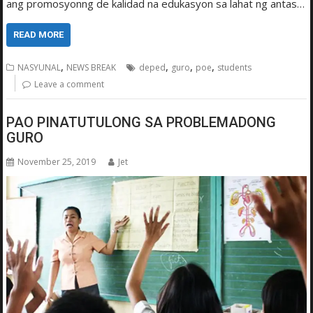
ang promosyonng de kalidad na edukasyon sa lahat ng antas…
READ MORE
,
,
,
,
NASYUNAL
NEWS BREAK
deped
guro
poe
students
Leave a comment
PAO PINATUTULONG SA PROBLEMADONG
GURO
November 25, 2019
Jet