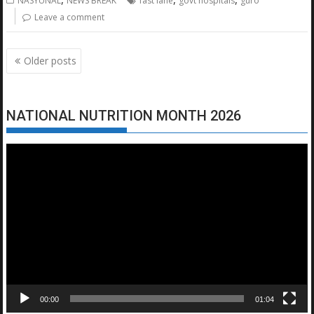
NASYUNAL
NEWS BREAK
fast lane
govt hospitals
guro
Leave a comment
Posts
Older posts
navigation
NATIONAL NUTRITION MONTH 2026
Video
Player
00:00
01:04