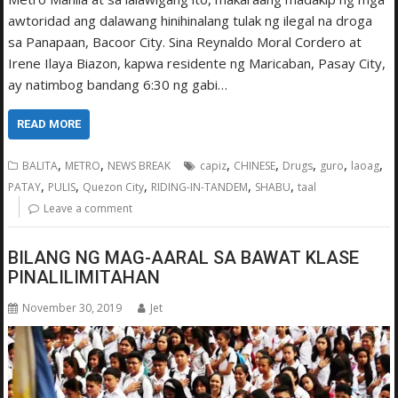
awtoridad ang dalawang hinihinalang tulak ng ilegal na droga
sa Panapaan, Bacoor City. Sina Reynaldo Moral Cordero at
Irene Ilaya Biazon, kapwa residente ng Maricaban, Pasay City,
ay natimbog bandang 6:30 ng gabi…
READ MORE
,
,
,
,
,
,
,
BALITA
METRO
NEWS BREAK
capiz
CHINESE
Drugs
guro
laoag
,
,
,
,
,
PATAY
PULIS
Quezon City
RIDING-IN-TANDEM
SHABU
taal
Leave a comment
BILANG NG MAG-AARAL SA BAWAT KLASE
PINALILIMITAHAN
November 30, 2019
Jet