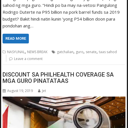
sahod ng mga guro. “Hindi po ba may na-vetosi Pangulong
Rodrigo Duterte na P95 billion na pork barrel funds sa 2019
budget? Bakit hindi natin kunin ‘yong P54 billion doon para
pondohan ang…
READ MORE
,
,
,
,
NASYUNAL
NEWS BREAK
gatchalian
guro
senate
taas sahod
Leave a comment
DISCOUNT SA PHILHEALTH COVERAGE SA
MGA GURO PINATATAAS
August 19, 2019
Jet