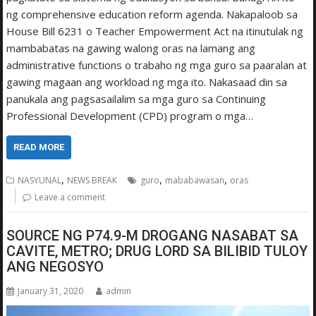
ng comprehensive education reform agenda. Nakapaloob sa
House Bill 6231 o Teacher Empowerment Act na itinutulak ng
mambabatas na gawing walong oras na lamang ang
administrative functions o trabaho ng mga guro sa paaralan at
gawing magaan ang workload ng mga ito. Nakasaad din sa
panukala ang pagsasailalim sa mga guro sa Continuing
Professional Development (CPD) program o mga…
READ MORE
,
,
,
NASYUNAL
NEWS BREAK
guro
mababawasan
oras
Leave a comment
SOURCE NG P74.9-M DROGANG NASABAT SA
CAVITE, METRO; DRUG LORD SA BILIBID TULOY
ANG NEGOSYO
January 31, 2020
admin