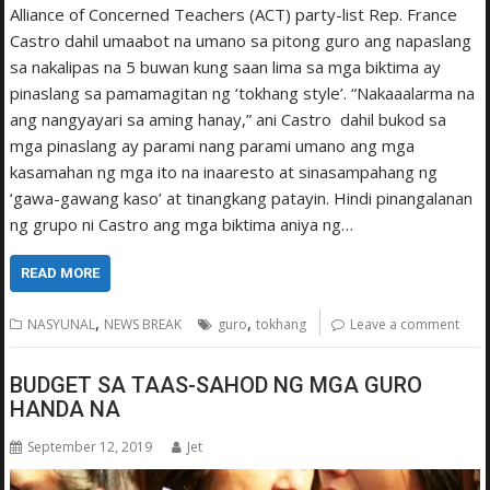
Alliance of Concerned Teachers (ACT) party-list Rep. France
Castro dahil umaabot na umano sa pitong guro ang napaslang
sa nakalipas na 5 buwan kung saan lima sa mga biktima ay
pinaslang sa pamamagitan ng ‘tokhang style’. “Nakaaalarma na
ang nangyayari sa aming hanay,” ani Castro dahil bukod sa
mga pinaslang ay parami nang parami umano ang mga
kasamahan ng mga ito na inaaresto at sinasampahang ng
‘gawa-gawang kaso’ at tinangkang patayin. Hindi pinangalanan
ng grupo ni Castro ang mga biktima aniya ng…
READ MORE
,
,
NASYUNAL
NEWS BREAK
guro
tokhang
Leave a comment
BUDGET SA TAAS-SAHOD NG MGA GURO
HANDA NA
September 12, 2019
Jet