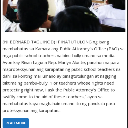
(NI BERNARD TAGUINOD) IPINATUTULONG ng isang
mambabatas sa Kamara ang Public Attorney’s Office (PAO) sa
mga public school teachers na binu-bully umano sa media.
Ayon kay Binan Laguna Rep. Marlyn Alonte, panahon na para
maproteksyunan ang karapatan ng public school teachers na
dahil sa konting mali umano ay pinagtutulungan at nagiging
biktima ng pambu-bully. “For teachers whose rights need
protecting right now, I ask the Public Attorney’s Office to
swiftly come to the aid of these teachers,” ayon sa
mambabatas kaya maghahain umano ito ng panukala para
proteksyunan ang karapatan…
READ MORE