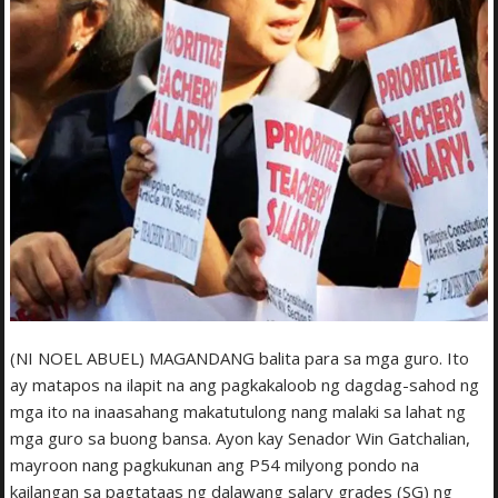
(NI NOEL ABUEL) MAGANDANG balita para sa mga guro. Ito
ay matapos na ilapit na ang pagkakaloob ng dagdag-sahod ng
mga ito na inaasahang makatutulong nang malaki sa lahat ng
mga guro sa buong bansa. Ayon kay Senador Win Gatchalian,
mayroon nang pagkukunan ang P54 milyong pondo na
kailangan sa pagtataas ng dalawang salary grades (SG) ng