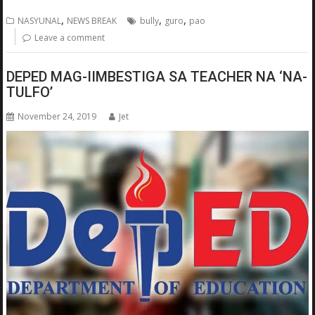
,
,
,
NASYUNAL
NEWS BREAK
bully
guro
pao
Leave a comment
DEPED MAG-IIMBESTIGA SA TEACHER NA ‘NA-
TULFO’
November 24, 2019
Jet