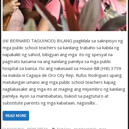
(NI BERNARD TAGUINOD) BILANG pagkilala sa sakripisyo ng
mga public school teachers sa kanilang trabaho sa kabila ng
napakaliit ng sahod, bibigyan ang mga ito ng spesyal na
pagtrato kasama na ang kanilang pamilya sa mga public
hospital sa bansa. Ito ang nakasaad sa House Bill (HB) 3759
na inakda ni Cagaya de Oro City Rep. Rufus Rodriguez upang
matulungan umano ang mga public school teachers kapag
nagkakasakit ang mga ito at maging ang miyembro ng kanilang
pamilya. Ayon sa mambabatas, bukod sa pagtuturo at
substitute parents ng mga kabataan, nagsisilbi…
READ MORE
,
,
,