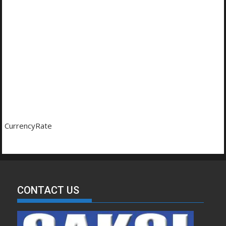
CurrencyRate
CONTACT US