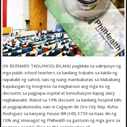
(NI BERNARD TAGUINOD) BILANG pagkilala sa sakripisyo ng
mga public school teachers sa kanilang trabaho sa kabila ng
napakaliit ng sahod, nais ng isang mambabatas sa Mababang
Kapulungan ng Kongreso na magkaroon ang mga ito ng
discounts sa pagpapa-ospital at konsultasyon kapag sila’y
nagkakasakit. Bukod sa 10% discount sa kanilang hospital bills
at pagpapakonsulta, nais ni Cagayan de Oro City Rep. Rufus
Rodriguez sa kanyang House Bill (HB) 3759 na itaas din ng
10% ang sinasagot ng Philhealth sa gastusin ng mga guro sa
pagpapa-ospital. ”Due to the complexities of…