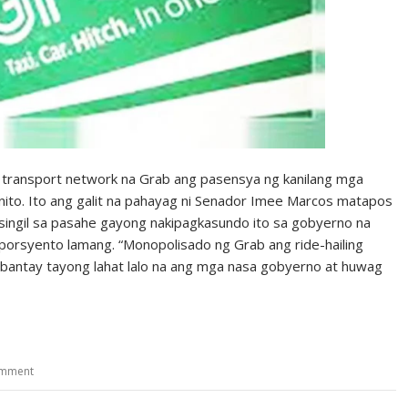
transport network na Grab ang pasensya ng kanilang mga
nito. Ito ang galit na pahayag ni Senador Imee Marcos matapos
 singil sa pasahe gayong nakipagkasundo ito sa gobyerno na
 porsyento lamang. “Monopolisado ng Grab ang ride-hailing
gbantay tayong lahat lalo na ang mga nasa gobyerno at huwag
omment