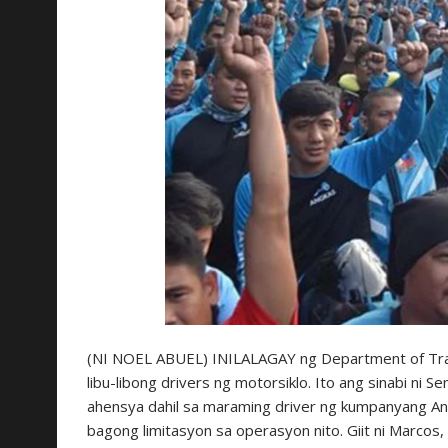
(NI NOEL ABUEL) INILALAGAY ng Department of Tran
libu-libong drivers ng motorsiklo. Ito ang sinabi ni 
ahensya dahil sa maraming driver ng kumpanyang A
bagong limitasyon sa operasyon nito. Giit ni Marcos