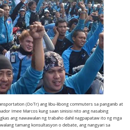
sportation (DoTr) ang libu-libong commuters sa panganib at
Senador Imee Marcos kung saan sinisisi nito ang nasabing
ngkas ang nawawalan ng trabaho dahil nagpapataw ito ng mga
, walang tamang konsultasyon o debate, ang nangyari sa