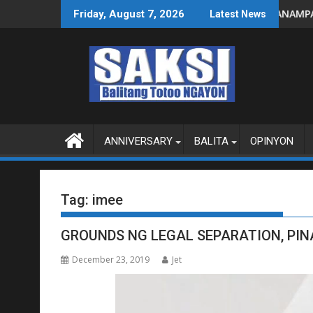
Skip
gastos susi sa pag-unlad
PANANAMPALATAYA
Friday, August 7, 2026
Latest News
to
content
ANNIVERSARY
BALITA
OPINYON
Tag:
imee
GROUNDS NG LEGAL SEPARATION, P
December 23, 2019
Jet