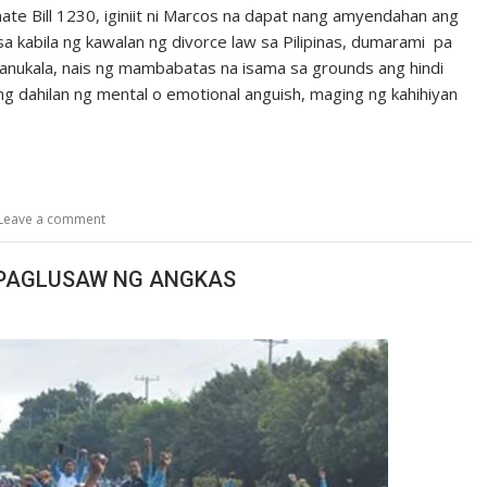
ate Bill 1230, iginiit ni Marcos na dapat nang amyendahan ang
 sa kabila ng kawalan ng divorce law sa Pilipinas, dumarami pa
panukala, nais ng mambabatas na isama sa grounds ang hindi
ng dahilan ng mental o emotional anguish, maging ng kahihiyan
Leave a comment
G PAGLUSAW NG ANGKAS