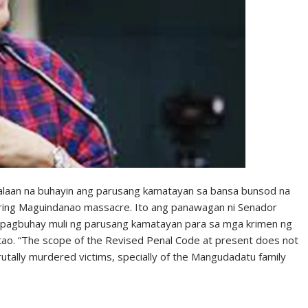
laan na buhayin ang parusang kamatayan sa bansa bunsod na
aring Maguindanao massacre. Ito ang panawagan ni Senador
pagbuhay muli ng parusang kamatayan para sa mga krimen ng
katao. “The scope of the Revised Penal Code at present does not
rutally murdered victims, specially of the Mangudadatu family