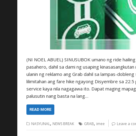
(NI NOEL ABUEL) SINUSUBOK umano ng ride hailing 
pasahero, dahil sa dami ng usaping kinasasangkutan 
ulanin ng reklamo ang Grab dahil sa lampas-dobleng
lilimitahan ang fare hike ngayong Disyembre sa 22.5
service kaya nila nagagawa ito. Dapat maging mapa
palusutin nang basta na lang…
READ MORE
,
,
NASYUNAL
NEWS BREAK
GRAB
imee
Leave a c