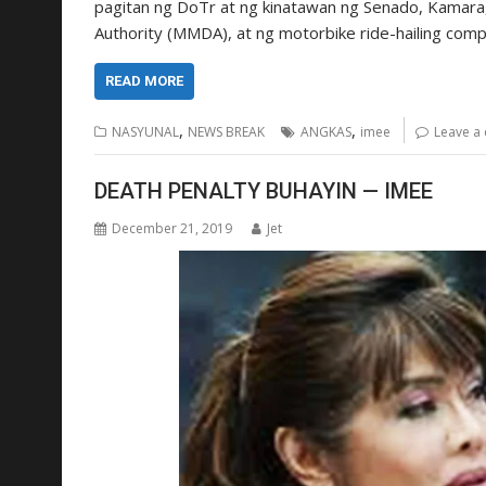
pagitan ng DoTr at ng kinatawan ng Senado, Kamara,
Authority (MMDA), at ng motorbike ride-hailing com
READ MORE
,
,
NASYUNAL
NEWS BREAK
ANGKAS
imee
Leave a
DEATH PENALTY BUHAYIN — IMEE
December 21, 2019
Jet