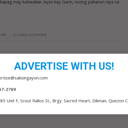
 kapag may katiwalian. Ayon kay Garin, noong pahanon niya sa
ealth
Leave a comment
ADVERTISE WITH US!
ertise@saksingayon.com
57-2769
85 Unit F, Scout Rallos St., Brgy. Sacred Heart, Diliman, Quezon C