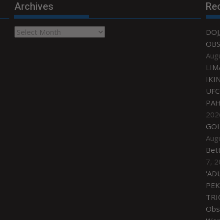
Archives
Re
Archives
DOJ
OBS
Aug
LIM
IKI
UFC
PAH
202
GOI
Aug
Bet
7, 
‘AD
PEK
TRI
Obse