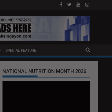
G MGA KABAONG
Better Days at SM Brings Hope Closer to
SPECIAL FEATURE
NATIONAL NUTRITION MONTH 2026
Video
Player