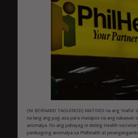
(NI BERNARD TAGUINOD) MATINDI na ang ‘mafia’ sa l
na lang ang pag-asa para matapos na ang nakawan 
anomalya. Ito ang pahayag ni dating Health secreta
panibagong anomalya sa Philhealth at pinangangamba