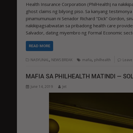
Health Insurance Corporation (PhilHealth) na nakiki
ghost claims ng bilyong piso. Sa kanyang testimony
pinamumunuan ni Senador Richard “Dick” Gordon, sina
nakikipagsabwatan sa pribadong health care provider
Salvador, dating miyembro ng Formal Economic secto
READ MORE
,
,
NASYUNAL
NEWS BREAK
mafia
philhealth
Leave
MAFIA SA PHILHEALTH MATINDI — SO
June 14, 2019
Jet