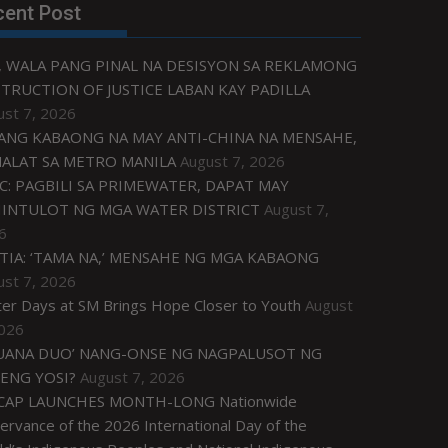
cent Post
, WALA PANG PINAL NA DESISYON SA REKLAMONG
TRUCTION OF JUSTICE LABAN KAY PADILLA
ust 7, 2026
ANG KABAONG NA MAY ANTI-CHINA NA MENSAHE,
NALAT SA METRO MANILA
August 7, 2026
C: PAGBILI SA PRIMEWATER, DAPAT MAY
INTULOT NG MGA WATER DISTRICT
August 7,
6
TIA: ‘TAMA NA,’ MENSAHE NG MGA KABAONG
ust 7, 2026
ter Days at SM Brings Hope Closer to Youth
August
2026
UANA DUO’ NANG-ONSE NG NAGPALUSOT NG
ENG YOSI?
August 7, 2026
CAP LAUNCHES MONTH-LONG Nationwide
rvance of the 2026 International Day of the