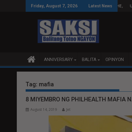
Skip
TICE LABAN KAY PADILLA
 NA MAY ANTI-CHINA NA MENSAHE, IKINALAT SA METRO MANILA
UFCC: PAGBILI SA PRIME
Friday, August 7, 2026
Latest News
to
content
ANNIVERSARY
BALITA
OPINYON
Tag:
mafia
8 MIYEMBRO NG PHILHEALTH MAFIA 
August 14, 2019
Jet