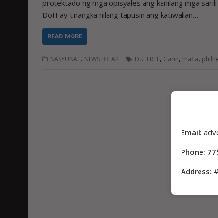
protektado ng mga opisyales ang kanilang mga sarili
DoH ay tinangka nilang tapusin ang katiwalian…
READ MORE
,
,
,
,
NASYUNAL
NEWS BREAK
DUTERTE
Garin
mafia
philh
Email:
adv
Phone: 77
Address:
#