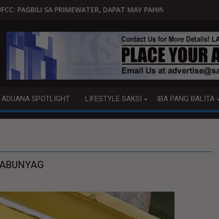
WATER, DAPAT MAY PAHINTULOT NG MGA WATER DISTRICT
GOITIA: 'TAMA NA,' MENSAHE N
ADUANA SPOTLIGHT
LIFESTYLE SAKSI
IBA PANG BALITA
NABUNYAG