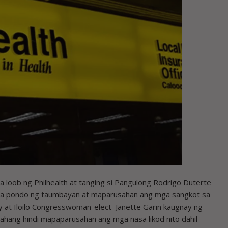
oob ng Philhealth at tanging si Pangulong Rodrigo Duterte
sa pondo ng taumbayan at maparusahan ang mga sangkot sa
ry at Iloilo Congresswoman-elect Janette Garin kaugnay ng
hang hindi mapaparusahan ang mga nasa likod nito dahil