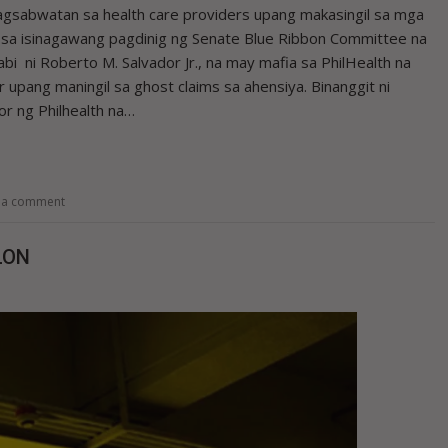
pagsabwatan sa health care providers upang makasingil sa mga
a sa isinagawang pagdinig ng Senate Blue Ribbon Committee na
bi ni Roberto M. Salvador Jr., na may mafia sa PhilHealth na
 upang maningil sa ghost claims sa ahensiya. Binanggit ni
r ng Philhealth na…
 a comment
LON