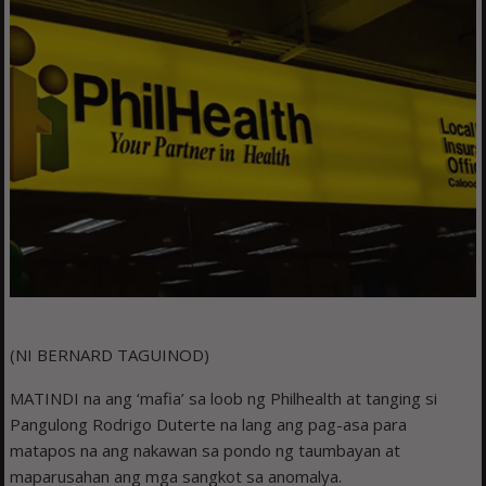
(NI BERNARD TAGUINOD)
MATINDI na ang ‘mafia’ sa loob ng Philhealth at tanging si
Pangulong Rodrigo Duterte na lang ang pag-asa para
matapos na ang nakawan sa pondo ng taumbayan at
maparusahan ang mga sangkot sa anomalya.