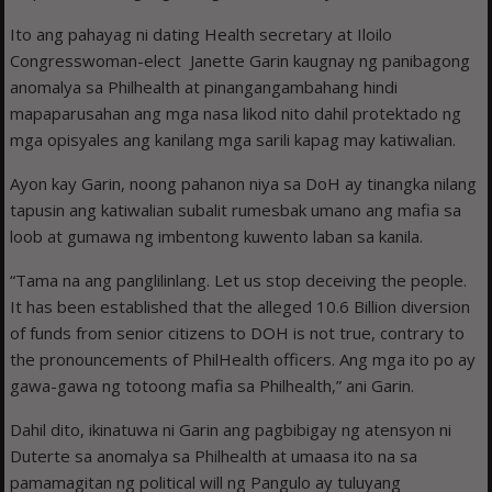
Ito ang pahayag ni dating Health secretary at Iloilo
Congresswoman-elect Janette Garin kaugnay ng panibagong
anomalya sa Philhealth at pinangangambahang hindi
mapaparusahan ang mga nasa likod nito dahil protektado ng
mga opisyales ang kanilang mga sarili kapag may katiwalian.
Ayon kay Garin, noong pahanon niya sa DoH ay tinangka nilang
tapusin ang katiwalian subalit rumesbak umano ang mafia sa
loob at gumawa ng imbentong kuwento laban sa kanila.
“Tama na ang panglilinlang. Let us stop deceiving the people.
It has been established that the alleged 10.6 Billion diversion
of funds from senior citizens to DOH is not true, contrary to
the pronouncements of PhilHealth officers. Ang mga ito po ay
gawa-gawa ng totoong mafia sa Philhealth,” ani Garin.
Dahil dito, ikinatuwa ni Garin ang pagbibigay ng atensyon ni
Duterte sa anomalya sa Philhealth at umaasa ito na sa
pamamagitan ng political will ng Pangulo ay tuluyang