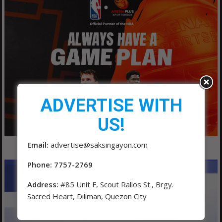
ADVERTISE WITH
US!
Email:
advertise@saksingayon.com
Phone: 7757-2769
Address:
#85 Unit F, Scout Rallos St., Brgy.
Sacred Heart, Diliman, Quezon City