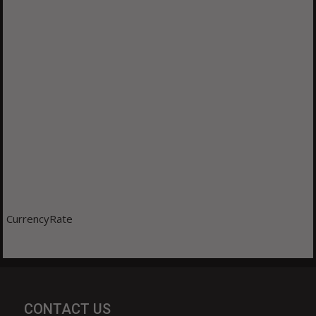
CurrencyRate
CONTACT US