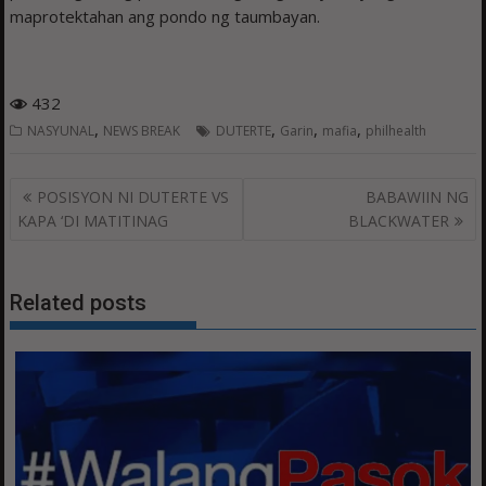
maprotektahan ang pondo ng taumbayan.
432
,
,
,
,
NASYUNAL
NEWS BREAK
DUTERTE
Garin
mafia
philhealth
Post
POSISYON NI DUTERTE VS
BABAWIIN NG
navigation
KAPA ‘DI MATITINAG
BLACKWATER
Related posts