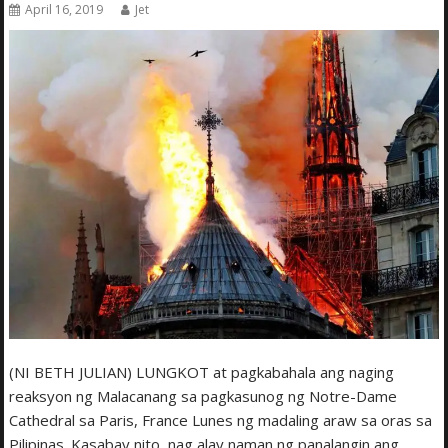
April 16, 2019
Jet
(NI BETH JULIAN) LUNGKOT at pagkabahala ang naging
reaksyon ng Malacanang sa pagkasunog ng Notre-Dame
Cathedral sa Paris, France Lunes ng madaling araw sa oras sa
Pilipinas. Kasabay nito, nag alay naman ng panalangin ang