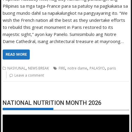
Pilipinas sa mga taga-France para sa patuloy na pagkakaisa sa
buong mundo dahil sa napakalungkot na pangyayaring ito. “We
wish the French nation all the best as they undertake efforts
to rebuild this great monument in Paris restored to its
majestic sight,” ayon kay Panelo. Sumisimbulo ang Notre
Dame Cathedral, isang architectural treasure at mayroong…
READ MORE
,
,
,
,
NASYUNAL
NEWS BREAK
FIRE
notre dame
PALASYO
paris
Leave a comment
NATIONAL NUTRITION MONTH 2026
Video
Player