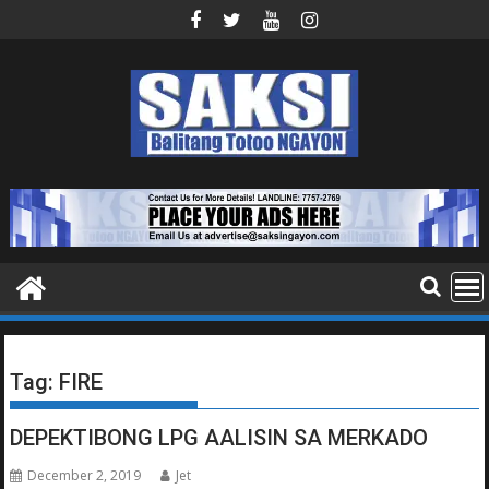
Skip
to
content
Tag:
FIRE
DEPEKTIBONG LPG AALISIN SA MERKADO
December 2, 2019
Jet