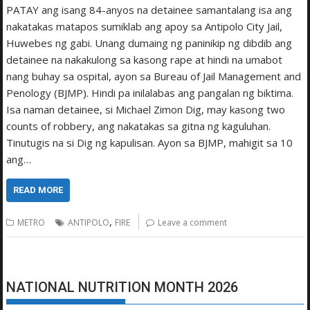
PATAY ang isang 84-anyos na detainee samantalang isa ang
nakatakas matapos sumiklab ang apoy sa Antipolo City Jail,
Huwebes ng gabi. Unang dumaing ng paninikip ng dibdib ang
detainee na nakakulong sa kasong rape at hindi na umabot
nang buhay sa ospital, ayon sa Bureau of Jail Management and
Penology (BJMP). Hindi pa inilalabas ang pangalan ng biktima.
Isa naman detainee, si Michael Zimon Dig, may kasong two
counts of robbery, ang nakatakas sa gitna ng kaguluhan.
Tinutugis na si Dig ng kapulisan. Ayon sa BJMP, mahigit sa 10
ang…
READ MORE
,
METRO
ANTIPOLO
FIRE
Leave a comment
NATIONAL NUTRITION MONTH 2026