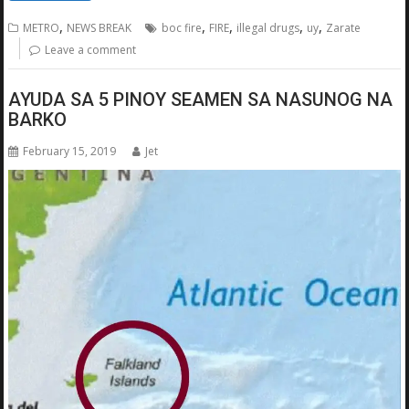
,
,
,
,
,
METRO
NEWS BREAK
boc fire
FIRE
illegal drugs
uy
Zarate
Leave a comment
AYUDA SA 5 PINOY SEAMEN SA NASUNOG NA
BARKO
February 15, 2019
Jet