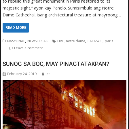
to rebuild this great monument in Paris restored to its
majestic sight,” ayon kay Panelo. Sumisimbulo ang Notre
Dame Cathedral, isang architectural treasure at mayroong…
READ MORE
,
,
,
,
NASYUNAL
NEWS BREAK
FIRE
notre dame
PALASYO
paris
Leave a comment
SUNOG SA BOC, MAY PINAGTATAKPAN?
February 24, 2019
Jet