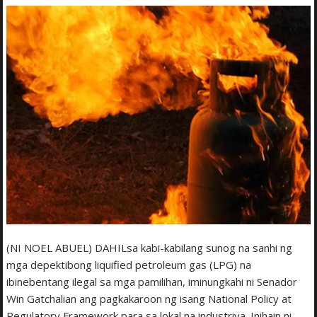
(NI NOEL ABUEL) DAHILsa kabi-kabilang sunog na sanhi ng
mga depektibong liquified petroleum gas (LPG) na
ibinebentang ilegal sa mga pamilihan, iminungkahi ni Senador
Win Gatchalian ang pagkakaroon ng isang National Policy at
Regulatory Framework para sa lokal na industriya. Inihain ni