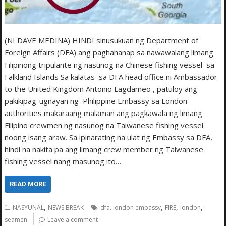
(NI DAVE MEDINA) HINDI sinusukuan ng Department of
Foreign Affairs (DFA) ang paghahanap sa nawawalang limang
Filipinong tripulante ng nasunog na Chinese fishing vessel sa
Falkland Islands Sa kalatas sa DFA head office ni Ambassador
to the United Kingdom Antonio Lagdameo , patuloy ang
pakikipag-ugnayan ng Philippine Embassy sa London
authorities makaraang malaman ang pagkawala ng limang
Filipino crewmen ng nasunog na Taiwanese fishing vessel
noong isang araw. Sa ipinarating na ulat ng Embassy sa DFA,
hindi na nakita pa ang limang crew member ng Taiwanese
fishing vessel nang masunog ito…
READ MORE
,
,
,
,
NASYUNAL
NEWS BREAK
dfa. london embassy
FIRE
london
seamen
Leave a comment