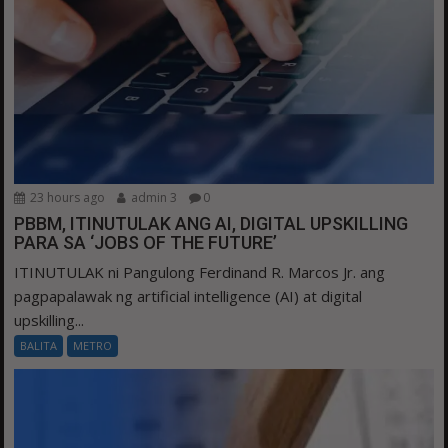
23 hours ago
admin 3
0
PBBM, ITINUTULAK ANG AI, DIGITAL UPSKILLING
PARA SA ‘JOBS OF THE FUTURE’
ITINUTULAK ni Pangulong Ferdinand R. Marcos Jr. ang
pagpapalawak ng artificial intelligence (AI) at digital
upskilling...
BALITA
METRO