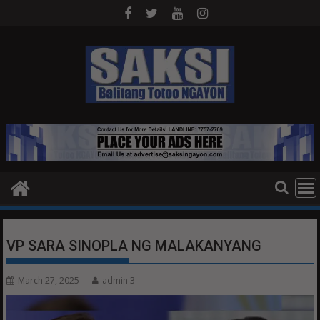
Skip
to
content
VP SARA SINOPLA NG MALAKANYANG
March 27, 2025
admin 3