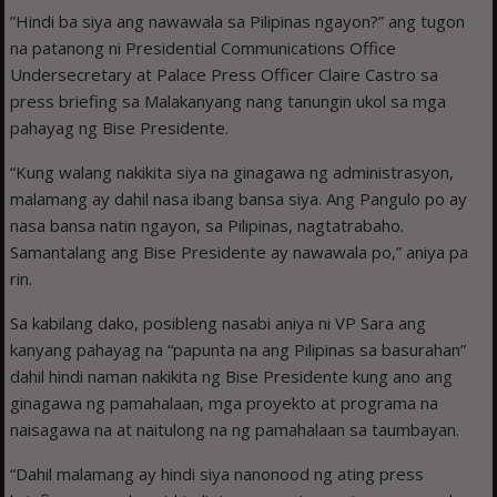
”Hindi ba siya ang nawawala sa Pilipinas ngayon?” ang tugon
na patanong ni Presidential Communications Office
Undersecretary at Palace Press Officer Claire Castro sa
press briefing sa Malakanyang nang tanungin ukol sa mga
pahayag ng Bise Presidente.
“Kung walang nakikita siya na ginagawa ng administrasyon,
malamang ay dahil nasa ibang bansa siya. Ang Pangulo po ay
nasa bansa natin ngayon, sa Pilipinas, nagtatrabaho.
Samantalang ang Bise Presidente ay nawawala po,” aniya pa
rin.
Sa kabilang dako, posibleng nasabi aniya ni VP Sara ang
kanyang pahayag na “papunta na ang Pilipinas sa basurahan”
dahil hindi naman nakikita ng Bise Presidente kung ano ang
ginagawa ng pamahalaan, mga proyekto at programa na
naisagawa na at naitulong na ng pamahalaan sa taumbayan.
“Dahil malamang ay hindi siya nanonood ng ating press