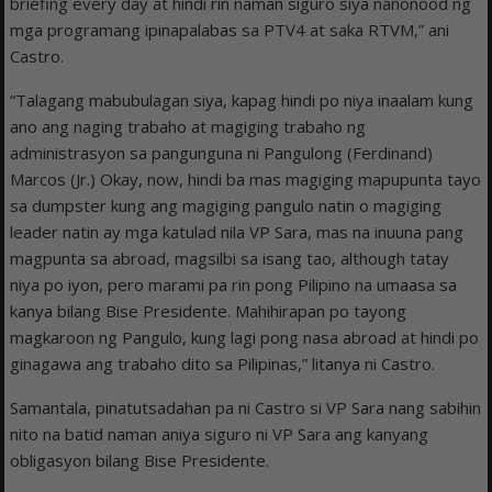
briefing every day at hindi rin naman siguro siya nanonood ng
mga programang ipinapalabas sa PTV4 at saka RTVM,” ani
Castro.
“Talagang mabubulagan siya, kapag hindi po niya inaalam kung
ano ang naging trabaho at magiging trabaho ng
administrasyon sa pangunguna ni Pangulong (Ferdinand)
Marcos (Jr.) Okay, now, hindi ba mas magiging mapupunta tayo
sa dumpster kung ang magiging pangulo natin o magiging
leader natin ay mga katulad nila VP Sara, mas na inuuna pang
magpunta sa abroad, magsilbi sa isang tao, although tatay
niya po iyon, pero marami pa rin pong Pilipino na umaasa sa
kanya bilang Bise Presidente. Mahihirapan po tayong
magkaroon ng Pangulo, kung lagi pong nasa abroad at hindi po
ginagawa ang trabaho dito sa Pilipinas,” litanya ni Castro.
Samantala, pinatutsadahan pa ni Castro si VP Sara nang sabihin
nito na batid naman aniya siguro ni VP Sara ang kanyang
obligasyon bilang Bise Presidente.