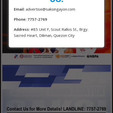
Email:
advertise@saksingayon.com
Phone: 7757-2769
Address:
#85 Unit F, Scout Rallos St., Brgy.
Sacred Heart, Diliman, Quezon City