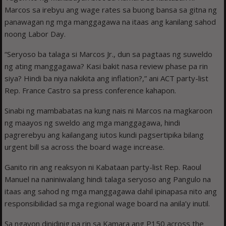
Marcos sa irebyu ang wage rates sa buong bansa sa gitna ng
panawagan ng mga manggagawa na itaas ang kanilang sahod
noong Labor Day.
“Seryoso ba talaga si Marcos Jr., dun sa pagtaas ng suweldo
ng ating manggagawa? Kasi bakit nasa review phase pa rin
siya? Hindi ba niya nakikita ang inflation?,” ani ACT party-list
Rep. France Castro sa press conference kahapon.
Sinabi ng mambabatas na kung nais ni Marcos na magkaroon
ng maayos ng sweldo ang mga manggagawa, hindi
pagrerebyu ang kailangang iutos kundi pagsertipika bilang
urgent bill sa across the board wage increase.
Ganito rin ang reaksyon ni Kabataan party-list Rep. Raoul
Manuel na naniniwalang hindi talaga seryoso ang Pangulo na
itaas ang sahod ng mga manggagawa dahil ipinapasa nito ang
responsibilidad sa mga regional wage board na anila’y inutil.
Sa ngayon dinidinig pa rin sa Kamara ang P150 across the