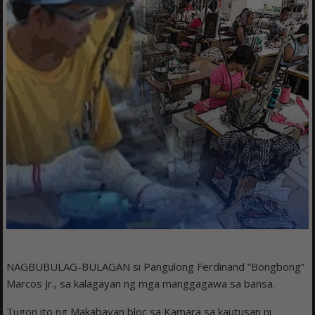
NAGBUBULAG-BULAGAN si Pangulong Ferdinand “Bongbong”
Marcos Jr., sa kalagayan ng mga manggagawa sa bansa.
Tugon ito ng Makabayan bloc sa Kamara sa kautusan ni