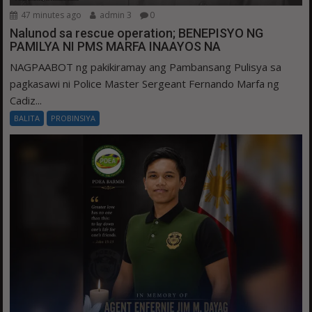
47 minutes ago
admin 3
0
Nalunod sa rescue operation; BENEPISYO NG
PAMILYA NI PMS MARFA INAAYOS NA
NAGPAABOT ng pakikiramay ang Pambansang Pulisya sa
pagkasawi ni Police Master Sergeant Fernando Marfa ng
Cadiz...
BALITA
PROBINSIYA