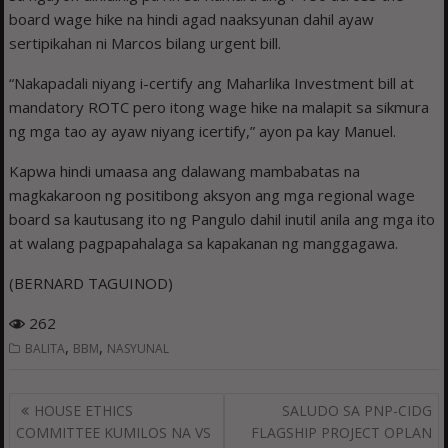
board wage hike na hindi agad naaksyunan dahil ayaw
sertipikahan ni Marcos bilang urgent bill.
“Nakapadali niyang i-certify ang Maharlika Investment bill at
mandatory ROTC pero itong wage hike na malapit sa sikmura
ng mga tao ay ayaw niyang icertify,” ayon pa kay Manuel.
Kapwa hindi umaasa ang dalawang mambabatas na
magkakaroon ng positibong aksyon ang mga regional wage
board sa kautusang ito ng Pangulo dahil inutil anila ang mga ito
at walang pagpapahalaga sa kapakanan ng manggagawa.
(BERNARD TAGUINOD)
262
,
,
BALITA
BBM
NASYUNAL
Post
HOUSE ETHICS
SALUDO SA PNP-CIDG
navigation
COMMITTEE KUMILOS NA VS
FLAGSHIP PROJECT OPLAN