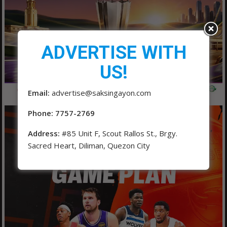
ADVERTISE WITH
US!
Email:
advertise@saksingayon.com
Phone: 7757-2769
Address:
#85 Unit F, Scout Rallos St., Brgy.
Sacred Heart, Diliman, Quezon City