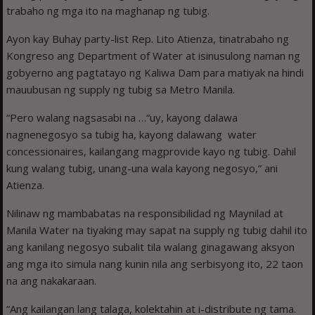
trabaho ng mga ito na maghanap ng tubig.
Ayon kay Buhay party-list Rep. Lito Atienza, tinatrabaho ng
Kongreso ang Department of Water at isinusulong naman ng
gobyerno ang pagtatayo ng Kaliwa Dam para matiyak na hindi
mauubusan ng supply ng tubig sa Metro Manila.
“Pero walang nagsasabi na …“uy, kayong dalawa
nagnenegosyo sa tubig ha, kayong dalawang water
concessionaires, kailangang magprovide kayo ng tubig. Dahil
kung walang tubig, unang-una wala kayong negosyo,” ani
Atienza.
Nilinaw ng mambabatas na responsibilidad ng Maynilad at
Manila Water na tiyaking may sapat na supply ng tubig dahil ito
ang kanilang negosyo subalit tila walang ginagawang aksyon
ang mga ito simula nang kunin nila ang serbisyong ito, 22 taon
na ang nakakaraan.
“Ang kailangan lang talaga, kolektahin at i-distribute ng tama.