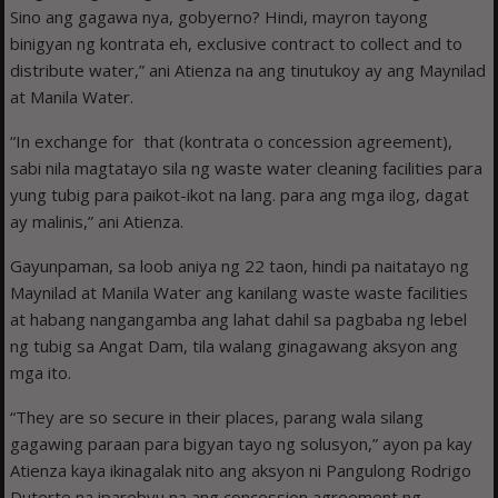
Sino ang gagawa nya, gobyerno? Hindi, mayron tayong
binigyan ng kontrata eh, exclusive contract to collect and to
distribute water,” ani Atienza na ang tinutukoy ay ang Maynilad
at Manila Water.
“In exchange for that (kontrata o concession agreement),
sabi nila magtatayo sila ng waste water cleaning facilities para
yung tubig para paikot-ikot na lang. para ang mga ilog, dagat
ay malinis,” ani Atienza.
Gayunpaman, sa loob aniya ng 22 taon, hindi pa naitatayo ng
Maynilad at Manila Water ang kanilang waste waste facilities
at habang nangangamba ang lahat dahil sa pagbaba ng lebel
ng tubig sa Angat Dam, tila walang ginagawang aksyon ang
mga ito.
“They are so secure in their places, parang wala silang
gagawing paraan para bigyan tayo ng solusyon,” ayon pa kay
Atienza kaya ikinagalak nito ang aksyon ni Pangulong Rodrigo
Duterte na iparebyu na ang concession agreement ng