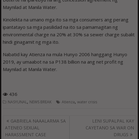
Maynilad at Manila Water.
Kinolekta na umano mga ito sa mga consumers ang perang
ipantatayo sa mga pasilidad na ito sa pamamagitan ng
environmental charge na 20% at 30% sa sewer charge subalit
hindi ginagamit ng mga ito.
Nabatid kay Atienza na mula Hunyo 2006 hanggang Hunyo
2019, ay umaabot na sa P138 billion na ang net profit ng
Maynilad at Manila Water.
436
,
,
NASYUNAL
NEWS BREAK
Atienza
water crisis
Post
GABRIELA NAAALARMA SA
LENI SUPALPAL KAY
navigation
ATENEO SEXUAL
CAYETANO SA WAR ON
HARASSMENT CASE
DRUGS