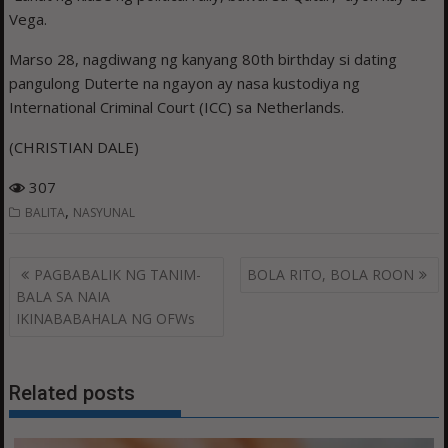
Vega.
Marso 28, nagdiwang ng kanyang 80th birthday si dating
pangulong Duterte na ngayon ay nasa kustodiya ng
International Criminal Court (ICC) sa Netherlands.
(CHRISTIAN DALE)
307
,
BALITA
NASYUNAL
Post
PAGBABALIK NG TANIM-
BOLA RITO, BOLA ROON
navigation
BALA SA NAIA
IKINABABAHALA NG OFWs
Related posts