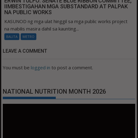
ERWIN TULFO: SENATE BLUE RIBBON COMMITTEE,
IIMBESTIGAHAN MGA SUBSTANDARD AT PALPAK
NA PUBLIC WORKS
KASUNOD ng mga ulat hinggil sa mga public works project
na mabilis masira dahil sa kaunting...
BALITA
METRO
LEAVE A COMMENT
You must be
logged in
to post a comment.
NATIONAL NUTRITION MONTH 2026
Video
Player