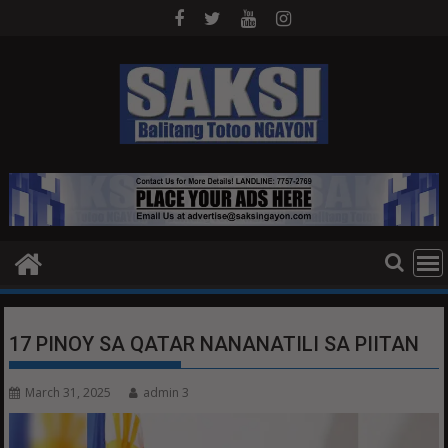
Skip
to
content
17 PINOY SA QATAR NANANATILI SA PIITAN
March 31, 2025
admin 3