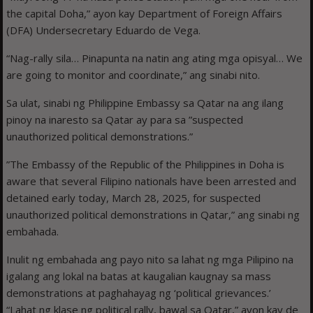
the capital Doha,” ayon kay Department of Foreign Affairs
(DFA) Undersecretary Eduardo de Vega.
“Nag-rally sila… Pinapunta na natin ang ating mga opisyal… We
are going to monitor and coordinate,” ang sinabi nito.
Sa ulat, sinabi ng Philippine Embassy sa Qatar na ang ilang
pinoy na inaresto sa Qatar ay para sa ”suspected
unauthorized political demonstrations.”
”The Embassy of the Republic of the Philippines in Doha is
aware that several Filipino nationals have been arrested and
detained early today, March 28, 2025, for suspected
unauthorized political demonstrations in Qatar,” ang sinabi ng
embahada.
Inulit ng embahada ang payo nito sa lahat ng mga Pilipino na
igalang ang lokal na batas at kaugalian kaugnay sa mass
demonstrations at paghahayag ng ‘political grievances.’
“Lahat ng klase ng political rally, bawal sa Qatar,” ayon kay de