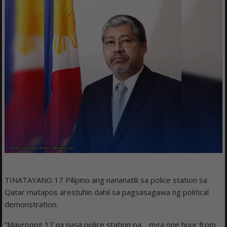
TINATAYANG 17 Pilipino ang nananatili sa police station sa
Qatar matapos arestuhin dahil sa pagsasagawa ng political
demonstration.
“Mayroong 17 na nasa police station pa… mga one hour from