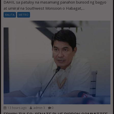
DAHIL sa patuloy na masamang panahon bunsod ng bagyo
at umiiral na Southwest Monsoon o Habagat,...
BALITA
METRO
13 hours ago
admin 3
0