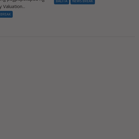
BALITA
NEWS BREAK
 Valuation...
 BREAK