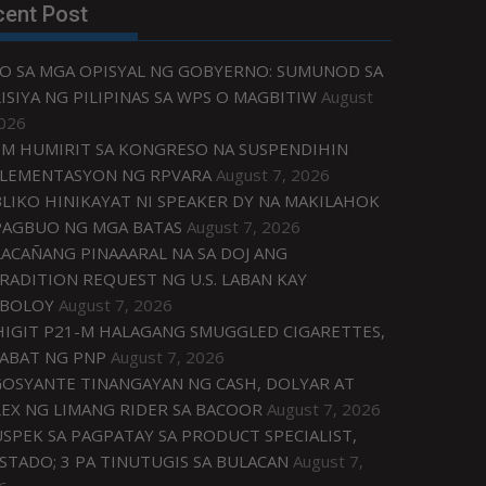
cent Post
O SA MGA OPISYAL NG GOBYERNO: SUMUNOD SA
ISIYA NG PILIPINAS SA WPS O MAGBITIW
August
2026
M HUMIRIT SA KONGRESO NA SUSPENDIHIN
LEMENTASYON NG RPVARA
August 7, 2026
LIKO HINIKAYAT NI SPEAKER DY NA MAKILAHOK
PAGBUO NG MGA BATAS
August 7, 2026
ACAÑANG PINAAARAL NA SA DOJ ANG
RADITION REQUEST NG U.S. LABAN KAY
IBOLOY
August 7, 2026
IGIT P21-M HALAGANG SMUGGLED CIGARETTES,
ABAT NG PNP
August 7, 2026
OSYANTE TINANGAYAN NG CASH, DOLYAR AT
EX NG LIMANG RIDER SA BACOOR
August 7, 2026
USPEK SA PAGPATAY SA PRODUCT SPECIALIST,
STADO; 3 PA TINUTUGIS SA BULACAN
August 7,