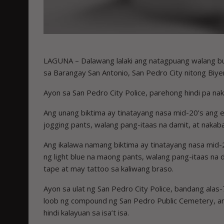
LAGUNA – Dalawang lalaki ang natagpuang walang buh
sa Barangay San Antonio, San Pedro City nitong Biy
Ayon sa San Pedro City Police, parehong hindi pa naki
Ang unang biktima ay tinatayang nasa mid-20’s ang e
jogging pants, walang pang-itaas na damit, at nakaba
Ang ikalawa namang biktima ay tinatayang nasa mid-
ng light blue na maong pants, walang pang-itaas na
tape at may tattoo sa kaliwang braso.
Ayon sa ulat ng San Pedro City Police, bandang alas
loob ng compound ng San Pedro Public Cemetery, ang
hindi kalayuan sa isa’t isa.