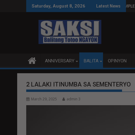
Skip
LIPINAS SA WPS O MAGBITIW
IRIT SA KONGRESO NA SUSPENDIHIN IMPLEMENTASYON NG RPV
PUBLIKO HINIKAY
Saturday, August 8, 2026
Latest News
to
content
ANNIVERSARY
BALITA
OPINYON
2 LALAKI ITINUMBA SA SEMENTERYO
March 29, 2025
admin 3