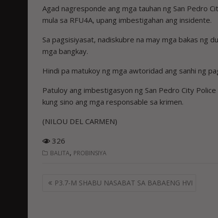
Agad nagresponde ang mga tauhan ng San Pedro Cit
mula sa RFU4A, upang imbestigahan ang insidente.
Sa pagsisiyasat, nadiskubre na may mga bakas ng dug
mga bangkay.
Hindi pa matukoy ng mga awtoridad ang sanhi ng pa
Patuloy ang imbestigasyon ng San Pedro City Police
kung sino ang mga responsable sa krimen.
(NILOU DEL CARMEN)
326
,
BALITA
PROBINSIYA
Post
P3.7-M SHABU NASABAT SA BABAENG HVI
navigation