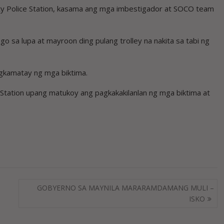
y Police Station, kasama ang mga imbestigador at SOCO team
o sa lupa at mayroon ding pulang trolley na nakita sa tabi ng
gkamatay ng mga biktima.
 Station upang matukoy ang pagkakakilanlan ng mga biktima at
GOBYERNO SA MAYNILA MARARAMDAMANG MULI –
ISKO