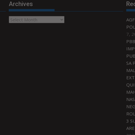
Archives
Re
Archives
AGF
POL
7, 
PBB
IMP
PUB
SA 
MAL
EXT
QU
MAH
NAS
NEG
ROL
3 S
ARE