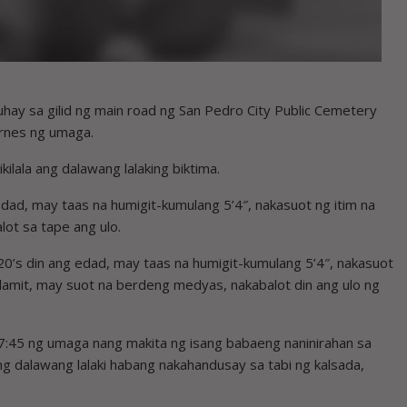
ay sa gilid ng main road ng San Pedro City Public Cemetery
ernes ng umaga.
kilala ang dalawang lalaking biktima.
dad, may taas na humigit-kumulang 5’4″, nakasuot ng itim na
lot sa tape ang ulo.
20’s din ang edad, may taas na humigit-kumulang 5’4″, nakasuot
 damit, may suot na berdeng medyas, nakabalot din ang ulo ng
-7:45 ng umaga nang makita ng isang babaeng naninirahan sa
 dalawang lalaki habang nakahandusay sa tabi ng kalsada,