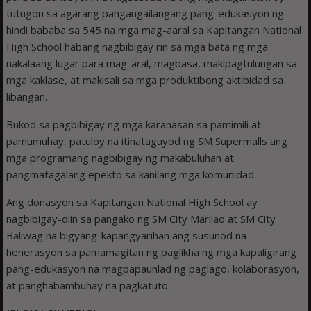
tutugon sa agarang pangangailangang pang-edukasyon ng
hindi bababa sa 545 na mga mag-aaral sa Kapitangan National
High School habang nagbibigay rin sa mga bata ng mga
nakalaang lugar para mag-aral, magbasa, makipagtulungan sa
mga kaklase, at makisali sa mga produktibong aktibidad sa
libangan.
Bukod sa pagbibigay ng mga karanasan sa pamimili at
pamumuhay, patuloy na itinataguyod ng SM Supermalls ang
mga programang nagbibigay ng makabuluhan at
pangmatagalang epekto sa kanilang mga komunidad.
Ang donasyon sa Kapitangan National High School ay
nagbibigay-diin sa pangako ng SM City Marilao at SM City
Baliwag na bigyang-kapangyarihan ang susunod na
henerasyon sa pamamagitan ng paglikha ng mga kapaligirang
pang-edukasyon na magpapaunlad ng paglago, kolaborasyon,
at panghabambuhay na pagkatuto.