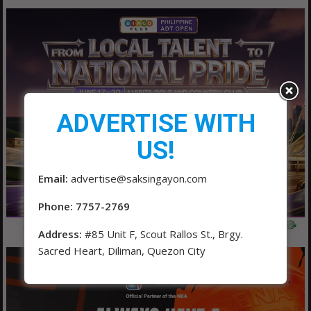
ADVERTISE WITH
US!
Email:
advertise@saksingayon.com
Phone: 7757-2769
Address:
#85 Unit F, Scout Rallos St., Brgy.
Sacred Heart, Diliman, Quezon City