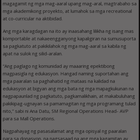
magagamit ng mga mag-aaral upang mag-aral, magtrabaho sa
mga akademikong proyekto, at lumahok sa mga recreational
at co-curricular na aktibidad.
Ang mga karagdagan na ito ay inaasahang lilikha ng isang mas
komportable at nakaeengganyong kapaligiran na sumusuporta
sa pagkatuto at pakikilahok ng mga mag-aaral sa kabila ng
apat na sulok ng silid-aralan.
“Ang paglago ng komunidad ay maaaring epektibong
magpasigla ng edukasyon. Hangad naming suportahan ang
mga paaralan sa paghahatid ng mataas na kalidad na
edukasyon at bigyan ang mga bata ng mga mapagkukunan na
nagpapaunlad ng pagkatuto, pagkamalikhain, at makabuluhang
pakikipag-ugnayan sa pamamagitan ng mga programang tulad
nito,” sabi ni Ana Datu, SM Regional Operations Head- AVP
para sa Mall Operations.
Nagpahayag ng pasasalamat ang mga opisyal ng paaralan
para sa donasyon, na nagsasaad na ang mga kagamitan ay