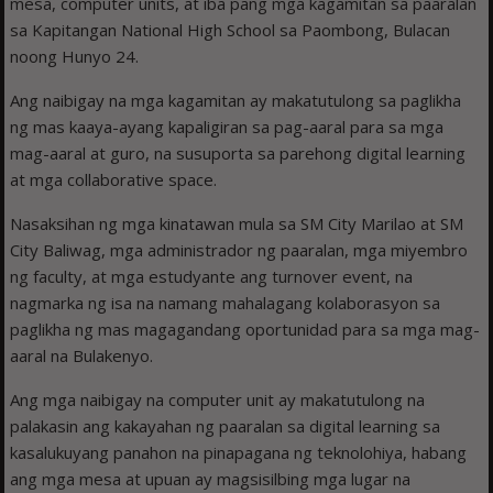
mesa, computer units, at iba pang mga kagamitan sa paaralan
sa Kapitangan National High School sa Paombong, Bulacan
noong Hunyo 24.
Ang naibigay na mga kagamitan ay makatutulong sa paglikha
ng mas kaaya-ayang kapaligiran sa pag-aaral para sa mga
mag-aaral at guro, na susuporta sa parehong digital learning
at mga collaborative space.
Nasaksihan ng mga kinatawan mula sa SM City Marilao at SM
City Baliwag, mga administrador ng paaralan, mga miyembro
ng faculty, at mga estudyante ang turnover event, na
nagmarka ng isa na namang mahalagang kolaborasyon sa
paglikha ng mas magagandang oportunidad para sa mga mag-
aaral na Bulakenyo.
Ang mga naibigay na computer unit ay makatutulong na
palakasin ang kakayahan ng paaralan sa digital learning sa
kasalukuyang panahon na pinapagana ng teknolohiya, habang
ang mga mesa at upuan ay magsisilbing mga lugar na