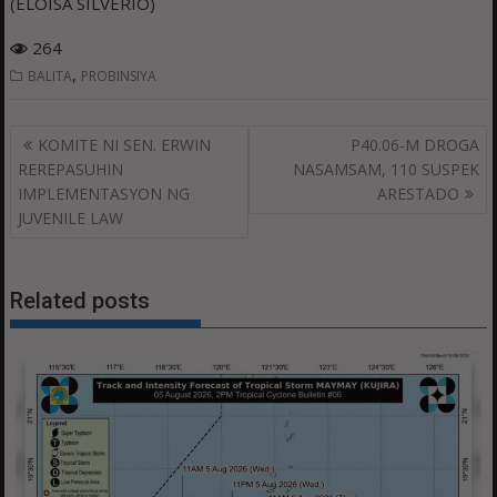
(ELOISA SILVERIO)
264
,
BALITA
PROBINSIYA
Post
KOMITE NI SEN. ERWIN
P40.06-M DROGA
navigation
REREPASUHIN
NASAMSAM, 110 SUSPEK
IMPLEMENTASYON NG
ARESTADO
JUVENILE LAW
Related posts