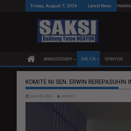
Skip
n, tamang paggastos susi sa pag-unlad
PANANAMPALATAYA
Friday, August 7, 2026
Latest News
to
content
ANNIVERSARY
BALITA
OPINYON
KOMITE NI SEN. ERWIN REREPASUHIN
June 28, 2026
admin 3