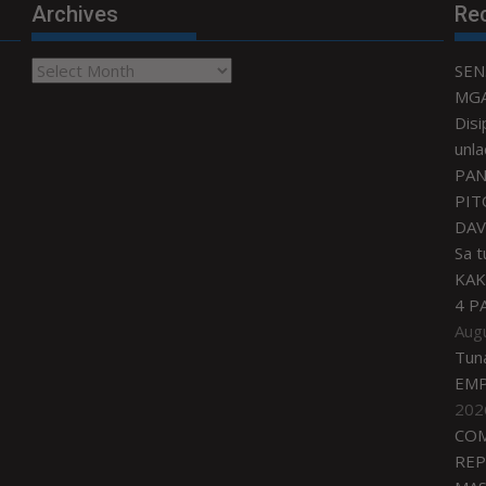
Archives
Re
Archives
SEN
MGA
Disi
unla
PAN
PIT
DAV
Sa 
KAK
4 P
Aug
Tun
EMP
202
COM
REP