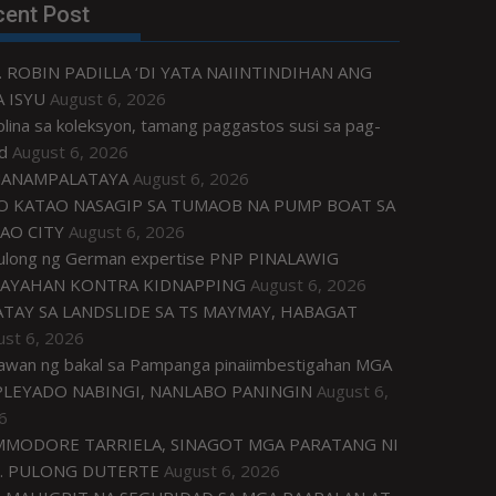
cent Post
. ROBIN PADILLA ‘DI YATA NAIINTINDIHAN ANG
 ISYU
August 6, 2026
plina sa koleksyon, tamang paggastos susi sa pag-
d
August 6, 2026
ANAMPALATAYA
August 6, 2026
O KATAO NASAGIP SA TUMAOB NA PUMP BOAT SA
AO CITY
August 6, 2026
tulong ng German expertise PNP PINALAWIG
AYAHAN KONTRA KIDNAPPING
August 6, 2026
ATAY SA LANDSLIDE SA TS MAYMAY, HABAGAT
ust 6, 2026
awan ng bakal sa Pampanga pinaiimbestigahan MGA
LEYADO NABINGI, NANLABO PANINGIN
August 6,
6
MODORE TARRIELA, SINAGOT MGA PARATANG NI
. PULONG DUTERTE
August 6, 2026