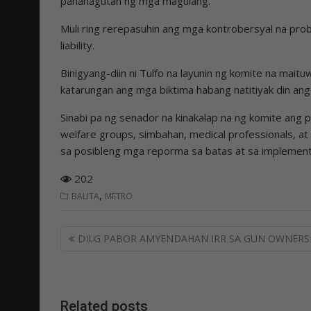
pananagutan ng mga magulang.
Muli ring rerepasuhin ang mga kontrobersyal na prob
liability.
Binigyang-diin ni Tulfo na layunin ng komite na mai
katarungan ang mga biktima habang natitiyak din an
Sinabi pa ng senador na kinakalap na ng komite ang 
welfare groups, simbahan, medical professionals,
sa posibleng mga reporma sa batas at sa implement
202
,
BALITA
METRO
Post
DILG PABOR AMYENDAHAN IRR SA GUN OWNERS
navigation
Related posts